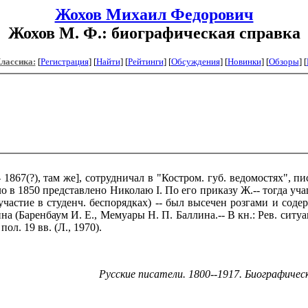
Жохов Михаил Федорович
Жохов М. Ф.: биографическая справка
Классика:
[
Регистрация
]
[
Найти
] [
Рейтинги
] [
Обсуждения
] [
Новинки
] [
Обзоры
] [
867(?), там же], сотрудничал в "Костром. губ. ведомостях", пи
о в 1850 представлено Николаю I. По его приказу Ж.-- тогда учащ
 участие в студенч. беспорядках) -- был высечен розгами и со
а (Баренбаум И. Е., Мемуары Н. П. Баллина.-- В кн.: Рев. ситуаци
пол. 19 вв. (Л., 1970).
Русские писатели. 1800--1917. Биографичес