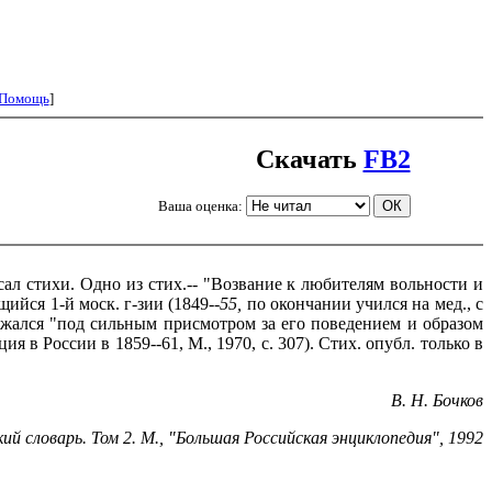
Помощь
]
Скачать
FB2
Ваша оценка:
сал стихи. Одно из стих.-- "Возвание к любителям вольности и
ийся 1-й моск. г-зии (1849--
55,
по окончании учился на мед., с
держался "под сильным присмотром за его поведением и образом
я в России в 1859--61, М., 1970, с. 307). Стих. опубл. только в
В.
H
. Бочков
кий словарь. Том
2
. М., "
Большая Российская
энциклопедия", 199
2