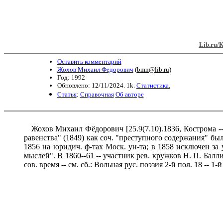
Lib.ru/
Оставить комментарий
Жохов Михаил Федорович
(
bmn@lib.ru
)
Год: 1992
Обновлено: 12/11/2024. 1k.
Статистика.
Статья
:
Справочная
Об авторе
Жохов Михаил Фёдорович [25.9(7.10).1836, Кострома -- 1
равенства" (1849) как соч. "преступного содержания" был
1856 на юридич. ф-тах Моск. ун-та; в 1858 исключен за
мыслей". В 1860--61 -- участник рев. кружков Н. П. Баллин
сов. время -- см. сб.: Вольная рус. поэзия 2-й пол. 18 -- 1-й 