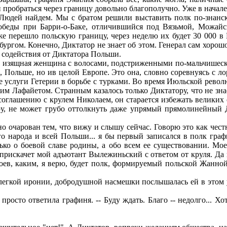
 пробраться через границу довольно благополучно. Уже в начал
Людей найдем. Мы с братом решили выставить полк по-знанс
обеды при Барри-о-Баке, отличившийся под Вязьмой, Можайс
е перешло польскую границу, через неделю их будет 30 000 в 
рбургом. Конечно, Диктатор не знает об этом. Генерал сам хоро
 содействия от Диктатора Польши.
, изящная женщина с волосами, подстриженными по-мальчишеск
ии, Польше, но ив целой Европе. Это она, словно соревнуясь с
е услуги Гетерии в борьбе с турками. Во время Июльской рево
им Лафайетом. Странным казалось только Диктатору, что не зна
 соглашению с крулем Николаем, он старается избежать велики
ру, не может грубо оттолкнуть даже упрямый прямолинейный Д
ьно очарован тем, что вижу и слышу сейчас. Говорю это как чест
ого народа и всей Польши... я бы первый записался в полк гр
ько о боевой славе родины, а обо всем ее существовании. Мое
 прискачет мой адъютант Вылежиньский с ответом от круля. Да 
оев, каким, я верю, будет полк, формируемый польской Жанно
легкой иронии, добродушной насмешки послышалась ей в этом 
 просто ответила графиня. -- Буду ждать. Благо -- недолго... Х