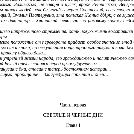
ского, Заливского, не говоря о нулях, вроде Рыбинского, Венгр
таких людей, как безногий генерал Совиньский, весь словно л
цкий, Эмилия Платерувна, эта польская Жанна д'Арк, с ее муже
ц сам диктатор
--
Хлопицкий, невольно, по роковому своему нед
бщего напряженного стремления: дать новую жизнь восставшей 
оры.
лекое положение от переворота придает особое значение этой е
 сил и крови, но без участия общенародного разума и воли, без 
ровалу общего дела...
внутренней жизни народа, его гражданского и политического са
й Белый орел склонился перед орлом Двуглавым.
минувшие дни, ставшие теперь достоянием истории...
щего, прорицание -- для грядущих событий и дней!..
Часть первая
СВЕТЛЫЕ И ЧЕРНЫЕ ДНИ
Глава I