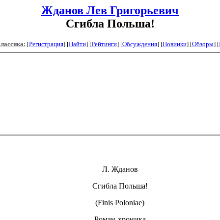
Жданов Лев Григорьевич
Сгибла Польша!
Классика:
[
Регистрация
]
[
Найти
] [
Рейтинги
] [
Обсуждения
] [
Новинки
] [
Обзоры
] [
Л. Жданов
Сгибла Польша!
(Finis Poloniae)
Роман-хроника