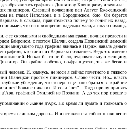
е декабря явилась графиня к Диктатору Хлопицкому и заявила:
ких пикинеров. Славный полковник пан Август Бже-заньский
ком на глазах Наполеона и в Бородинском, бою. Он берется
Варшаве. Я слыхала, правительство почему-то гонит их назад,
шо понимает, что на примирение надежды мало; а такую помощь,
и, с ее скромными и свободными манерами, полная прелести и
 лордом Байроном, с поэтом Шелли, создала Познанский дамский
люции минувшего года графиня явилась в Париж, давала деньги
ет графиня, кто гонит из Варшавы познанцев. Ведь это именно
х осложнений. Но как бы то ни было, очаровательную женщину,
иктатор. Он крайне любезно, по-французски, так же бегло и
ный человек. И, клянусь, не носи я сейчас почетного и тяжкого
афини Шанецкой простым пикинером. Слово чести! Но... власть
 глубокое убеждение, что теперь еще рано браться за крайние
или нет! Больше никаких. И если "нет"... Тогда прошу принять
й д'Арк, графиней Эмилией из Познани. А до тех пор прошу в
упоминании о Жанне д'Арк. Но время ли думать и толковать о
отя время слишком дорого... И я оставляю за собою право вести