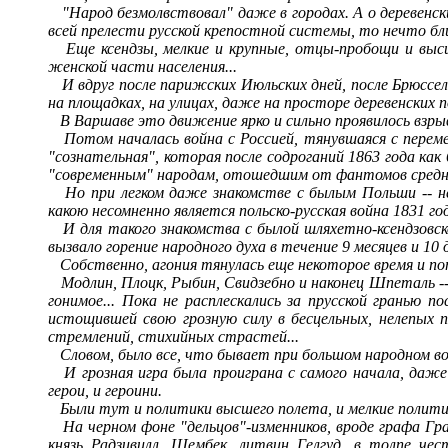
"Народ безмолвствовал" даже в городах. А о деревенски
всей прелести русской крепостной системы, то нечто бл
Еще ксендзы, мелкие и крупные, отцы-пробощи и высш
женской части населения...
И вдруг после парижских Июльских дней, после Брюссе
на площадках, на улицах, даже на просторе деревенских по
В Варшаве это движение ярко и сильно проявилось взры
Потом началась война с Россией, тянувшаяся с перем
"сознательная", которая после содроганий 1863 года как
"современным" народам, отошедшим от фантомов средне
Но при легком даже знакомстве с былым Польши
--
н
какою несомненно является польско-русская война 1831 го
И для такого знакомства с былой шляхетно-ксендзовс
вызвало горение народного духа в течение 9 месяцев и 10
Собственно, агония тянулась еще некоторое время и п
Модлин, Плоцк, Рыбин, Свидзебно и наконец Шпеталь
-
гонимое... Пока не расплескались за прусской гранью 
истощившей свою грозную силу в бесцельных, нелепых 
стремлений, стихийных страстей...
Словом, было все, что бывает при большом народном во
И грозная игра была проиграна с самого начала, даж
герои, и героини.
Были тут и политики высшего полета, и мелкие политик
На черном фоне "дельцов"-изменников, вроде графа Гра
князь Радзивилл, Шембек, литвин Гелгуд, в толпе че