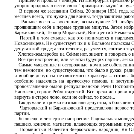
Пришло и прошло 7 января. Из Петербурга прислано реш
упорно продолжал вести свою "примирительную" игру... 
В первом же заседании Сейма, 20 января 1831 года, ког
месяцев всего, что нужно для войны, тогда закипела работ
Раньше всего -- восстание, вспыхнувшее 29 ноября,
проявившим себя в первые трудные минуты. Затем избр
Баржиковский, Теодор Моравский, Вин-центий Немоевски
Партий в том смысле, как это понимается в парламен
Новосильцева. Не существует их и в Вольном польском Се
депутатской среде; а эти течения, разумеется, соответс
Хлопов-землеробов на Сейме нет, значит, и говорить о н
Все три настроения, или зачатки будущих партий, легко 
Самые умеренные и осторожные, крупные собственники, 
тем немногим, но существующим, что было в руках, рад
и вообще депутаты независимого характера -- готовы 
особенно надеялись на дружескую помощь и заступни
провозглашение былой республиканской Речи Посполито
Наполеон, герцог Рейхштадтский. Все прежние провинци
вернуть в старое лоно, если не сейчас, то после...
Так думали и громко возглашали депутаты, в большинст
Чарторыский и Баржиковский представляли первое тече
партии.
Было еще и четвертое настроение. Радикальная молодеж
пашнею, конечно, магнатов, владеющих огромными прост
Порывистый Валентин Зверковский, народник, Ян Ольр