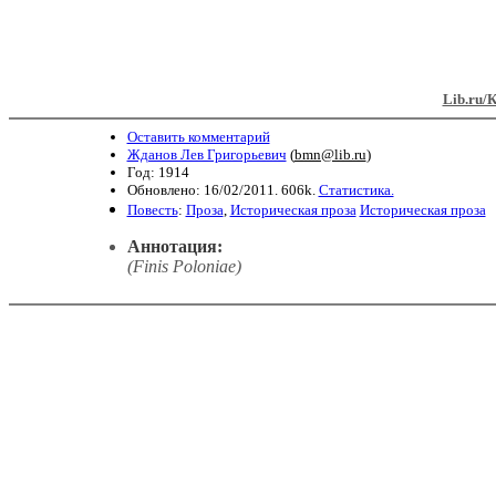
Lib.ru/
Оставить комментарий
Жданов Лев Григорьевич
(
bmn@lib.ru
)
Год: 1914
Обновлено: 16/02/2011. 606k.
Статистика.
Повесть
:
Проза
,
Историческая проза
Историческая проза
Аннотация:
(Finis Poloniae)