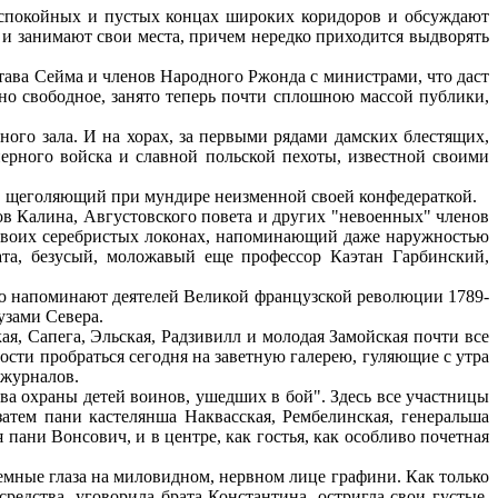
 спокойных и пустых концах широких коридоров и обсуждают
 и занимают свои места, причем нередко приходится выдворять
става Сейма и членов Народного Ржонда с министрами, что даст
чно свободное, занято теперь почти сплошною массой публики,
ого зала. И на хорах, за первыми рядами дамских блестящих,
нерного войска и славной польской пехоты, известной своими
, щеголяющий при мундире неизменной своей конфедераткой.
в Калина, Августовского повета и других "невоенных" членов
 своих серебристых локонах, напоминающий даже наружностью
ата, безусый, моложавый еще профессор Каэтан Гарбинский,
ью напоминают деятелей Великой французской революции 1789-
узами Севера.
ая, Сапега, Эльская, Радзивилл и молодая Замойская почти все
ости пробраться сегодня на заветную галерею, гуляющие с утра
 журналов.
а охраны детей воинов, ушедших в бой". Здесь все участницы
 затем пани кастелянша Наквасская, Рембелинская, генеральша
пани Вонсович, и в центре, как гостья, как особливо почетная
темные глаза на миловидном, нервном лице графини. Как только
редства, уговорила брата Константина, остригла свои густые,