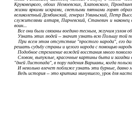
Круковецкого, обоих Немоевских, Хлаповского, Прондзинъ
жизни яркими искрами, светлыми пятнами горят образы 
великолепный Дембинский, генерал Уминьский, Петр Высо
служителями алтаря, Парчевский, Станевич и наконе
воин...
Все они были связаны воедино тесным, жгучим узлом о
Узнать этих людей
--
значит узнать всю Польшу той п
При всем этом отсутствие "простого народа", его да
решать судьбу страны и целого народа с помощью народных
Подобное стремление вождей восстания много помогло п
Словом, выпуклые, красочные картины быта и загадки 
"дней Листопада", в пору падения Варшавы, когда польски
И невольно влечет поближе узнать эти бурные, давно 
Ведь история
--
это критика минувшего, урок для настоя