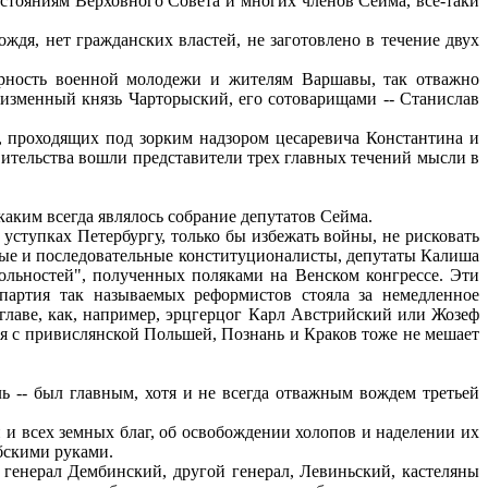
стояниям Верховного Совета и многих членов Сейма, все-таки
ждя, нет гражданских властей, не заготовлено в течение двух
рность военной молодежи и жителям Варшавы, так отважно
изменный князь Чарторыский, его сотоварищами -- Станислав
, проходящих под зорким надзором цесаревича Константина и
авительства вошли представители трех главных течений мысли в
каким всегда являлось собрание депутатов Сейма.
ступках Петербургу, только бы избежать войны, не рисковать
жные и последовательные конституционалисты, депутаты Калиша
вольностей", полученных поляками на Венском конгрессе. Эти
партия так называемых реформистов стояла за немедленное
главе, как, например, эрцгерцог Карл Австрийский или Жозеф
я с привислянской Польшей, Познань и Краков тоже не мешает
 -- был главным, хотя и не всегда отважным вождем третьей
 и всех земных благ, об освобождении холопов и наделении их
бскими руками.
енерал Дембинский, другой генерал, Левиньский, кастеляны