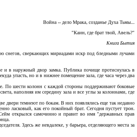
Война -- дело Мрака, созданье Духа Тьмы...
"Каин, где брат твой, Авель?"
Книга Бытия
ою снегов, сверкающих мириадами искр под бледными лучами
 и в наружный двор замка. Публика почище протиснулась в
куда упасть, но и в нижнее помещение зала, где часа через два
те. По шести колонн с каждой стороны поддерживают боковые
света, наполняя им середину зала и все углы за колоннами, где
ве двери темнеют по бокам. В них появлялись еще так недавно
енно ласковый, как его покойный брат. Сегодня пустует трон.
 Сейм открылся самочинно и правит во имя "державных прав
онца.
седателя. Здесь же невдалеке, у барьера, отделяющего места за