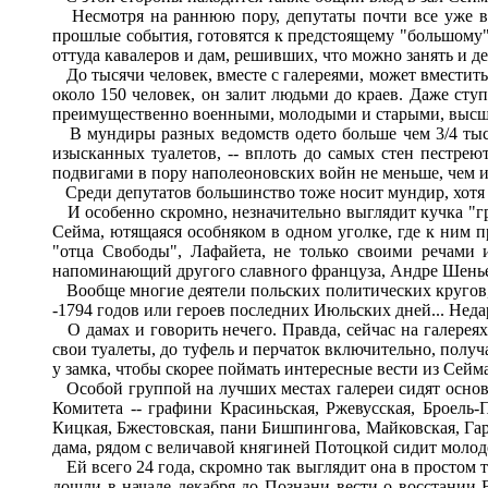
Несмотря на раннюю пору, депутаты почти все уже в 
прошлые события, готовятся к предстоящему "большому",
оттуда кавалеров и дам, решивших, что можно занять и де
До тысячи человек, вместе с галереями, может вместить
около 150 человек, он залит людьми до краев. Даже ст
преимущественно военными, молодыми и старыми, высш
В мундиры разных ведомств одето больше чем 3/4 тысяч
изысканных туалетов, -- вплоть до самых стен пестрею
подвигами в пору наполеоновских войн не меньше, чем их
Среди депутатов большинство тоже носит мундир, хотя
И особенно скромно, незначительно выглядит кучка "гр
Сейма, ютящаяся особняком в одном уголке, где к ним
"отца Свободы", Лафайета, не только своими речами 
напоминающий другого славного француза, Андре Шень
Вообще многие деятели польских политических кругов,
-1794 годов или героев последних Июльских дней... Нед
О дамах и говорить нечего. Правда, сейчас на галереях
свои туалеты, до туфель и перчаток включительно, полу
у замка, чтобы скорее поймать интересные вести из Сей
Особой группой на лучших местах галереи сидят основ
Комитета -- графини Красиньская, Ржевусская, Броель-
Кицкая, Бжестовская, пани Бишпингова, Майковская, Гарч
дама, рядом с величавой княгиней Потоцкой сидит моло
Ей всего 24 года, скромно так выглядит она в простом 
дошли в начале декабря до Познани вести о восстании В