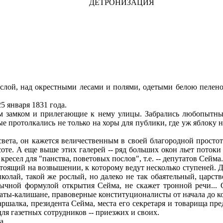
ДЕТРОНИЗАЦИЯ
слой, над окрестными лесами и полями, одетыми белою пелен
5 января 1831 года.
замком и прилегающие к нему улицы. Забрались любопытные
 протолкались не только на хоры для публики, где уж яблоку не
вета, он кажется величественным в своей благородной просто
оте. А еще выше этих галерей -- ряд больших окон льет потоки 
ресел для "панства, поветовых послов", т.е. -- депутатов Сейма.
оящий на возвышении, к которому ведут несколько ступеней. Д
олай, такой же рослый, но далеко не так обаятельный, царств
бычной формулой открытия Сейма, не скажет тронной речи...
аты-калишане, правоверные конституционалисты от начала до к
ршалка, президента Сейма, места его секретаря и товарища пред
ля газетных сотрудников -- приезжих и своих.
а.