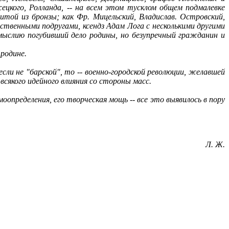
жецкого, Ролланда,
--
на всем этом тусклом общем подмалевке
итой из бронзы; как Фр. Мицельский, Владислав. Островский,
ственными подругами, ксендз Адам Лога с несколькими другими
омыслию погубивший дело родины, но безупречный гражданин и
родине.
сли не "барской", то
--
военно-городской революции, желавшей
всякого идейного влияния со стороны масс.
моопределения, его творческая мощь
--
все это выявилось в пору
Л. Ж.