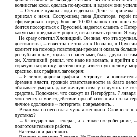
волнистые косы, оделась по-мужски, и вдвоем они успели
-- Отчизне нужны люди и деньги. Денег я привезла. 
приехал с нами. Сослуживец пана Диктатора, герой п
сформировать отряд. Больше 10 000 наших познанцев уж
боится поссориться с Пруссией, надеется сладить с Пете
какую мы предлагаем родине, отталкивать грешно. Я жду
Не сразу ответил Хлопицкий. Он знал, что эта хрупкая
достоинства, -- известна не только в Познани, в Прусс
комитет на помощь повстанцам-грекам и оказала больши
республиканцам, ходила за ранеными, была дружна с сам
он, Хлопицкий, решил, что надо не воевать, а прийти к
горячую патриотку, деятельницу, известную целому ми
красиво, как графиня, заговорил:
-- Я лично, дорогая графиня... я тронут... я положител
бремени власти, грозной ответственности за благо цел
обязывает умерять даже личную отвагу и думать не тол
средства. Подождем, что скажут из Петербурга. 7 января
мою лепту и мое содействие при образовании полка гер
личное одолжение -- потерпеть, повременить...
Вскинула на него глаза чуткая женщина. Словно тень 
пустяках?
-- Благодарю вас, генерал, и за такое полуобещание, --
подготовительные работы.
На этом они расстались.