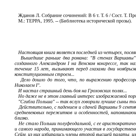
Жданов Л. Собрание сочинений: В 6 т. Т. 6 / Сост. Т. Пр
М.: ТЕРРА, 1995. -- (Библиотека исторической прозы).
Настоящая книга является последней из четырех, пос
Вышедшие раньше два романа: "В стенах Варшавы
созданного Александром
I
на Венском конгрессе, так н
течение 15 лет, вызывают перед глазами дни ноябрьс
конституционным строем...
Дело дошло до того, что, по выражению профессор
Николаем
I".
И настал страшный день боя на Гроховских полях...
Но даже не в этом главный интерес изображаемой поры
"Сгибла Польша"
--
так вслух говорили лучшие сыны тог
Действительно, с падением и сдачей Варшавы 9 сентяб
средневековых пережитков и особенностей, напоминающ
близко.
Не стало Польши полуфеодальной, с ее аристократическ
и самого народа, принимающего участия в государствен
Сейм, из них избирались члены второй высшей палаты, и