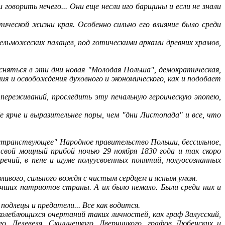
и говорить нечего... Они еще несли иго барщины и если не знали
тической жизни края. Особенно сильно его влияние было среди
ельможеских палацев, под готическими арками древних храмов,
ясняться в эти дни новая "Молодая Польша", демократическая,
ния и освобождения духовного и экономического, как и подобает
 переживаний, проследить эту печальную героическую эпопею,
е ярче и выразительнее поры, чем "дни Листопада" и все, что
"странствующее" Народное правительство Польши, бессильное,
у свой мощный прибой ночью 29 ноября 1830 года и так скоро
речий, в пене и шуме полуусвоенных понятий, полуосознанных
рливого, сильного вождя с чистым сердцем и ясным умом.
лучших патриотов страны. А их было немало. Были среди них и
одлецы и предатели... Все как водится.
 колеблющихся очертаний таких личностей, как граф Залусский,
о, Лелевеля, Скшинецкого, Дверницкого, графов Любенских и