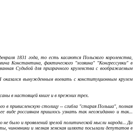
евраля 1831 года, то есть касаются Польского королевства,
евича Константина, фактического "хозяина" "Конгрессувки" в
еванная Судьбой для призрачного крулевства с воображаемым
I
оказался вынужденным воевать с конституционным крулем
саны в настоящей книге и в прежних трех.
ого в привисленскую столицу
--
сгибла "старая Польша", полная
ее виде россиянам пришлось узнать так неожиданно и так...
 не было и проявлений зрелой политической мысли народа... Да
ты, чиновники и мелкая земская шляхта посылали депутатов в