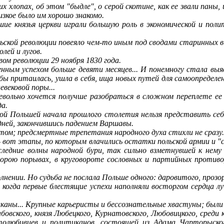
х хлопах, об этом "быдле", о серой скотине, как ее звали паны, 
изкое было им хорошо знакомо.
ие князья церкви играли большую роль в экономической и поли
льской революции повеяло чем-то иным под сводами старинных в
лей и лугов.
вом революции 29 ноября 1830 года.
енным успехом больше девяти месяцев... И понемногу стала вы
 бы притаилась, ушла в себя, ища новых путей для самоопределе
вековой поры...
евольно хочется получше разобраться в сложном переплете ее
да.
кой Польшей начала прошлого столетия нельзя представить себ
 дней, закончившись падением Варшавы.
отом; предсмертные трепетания народного духа стихли не сразу.
-
вот этапы, по которым влачились остатки польской армии и 
последние волны народной бури, так сильно взметнувшей к нем
порою порывах, в круговороте сословных и партийных противо
лнении. Но судьба не послала Польше одного: даровитого, прозо
е когда первые блестящие успехи наполняли восторгом сердца 
аны... Крупные карьеристы и бессознательные хвастуны; были п
бовского, князя Любецкого, Курнатовского, Любовицкого, среди
столюбивцев и политиканов, состоящей из Адама Чарторыског