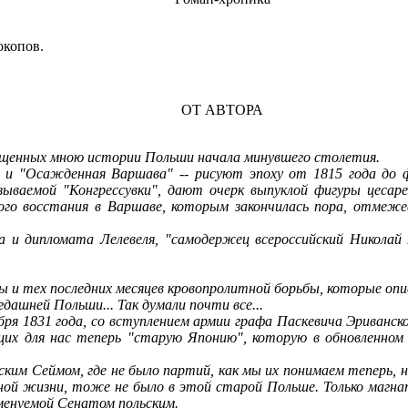
окопов.
ОТ АВТОРА
вященных мною истории Польши начала минувшего столетия.
" и "Осажденная Варшава"
--
рисуют эпоху от 1815 года до ф
азываемой "Конгрессувки", дают очерк выпуклой фигуры цесар
кого восстания в Варшаве, которым закончилась пора, отмеж
а и дипломата Лелевеля, "самодержец всероссийский Николай
 и тех последних месяцев кровопролитной борьбы, которые опи
дашней Польши... Так думали почти все...
ря 1831 года, со вступлением армии графа Паскевича Эриванск
их для нас теперь "старую Японию", которую в обновленном 
им Сеймом, где не было партий, как мы их понимаем теперь, но
ной жизни, тоже не было в этой старой Польше. Только магна
менуемой Сенатом польским.