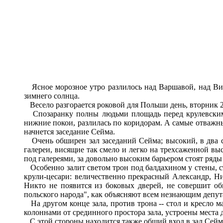
Ясное морозное утро разлилось над Варшавой, над Ви
зимнего солнца.
Весело разгорается роковой для Польши день, вторник 2
Спозаранку полны людьми площадь перед крулевским 
нижние покои, разлилась по коридорам. А самые отважные
начнется заседание Сейма.
Очень обширен зал заседаний Сейма; высокий, в два с
галереи, висящие так смело и легко на трехсаженной выс
под галереями, за довольно высоким барьером стоят ряды к
Особенно залит светом трон под балдахином у стены, ст
крули-цесари: величественно прекрасный Александр, Ник
Никто не появится из боковых дверей, не совершит о
польского народа", как объясняют всем незнающим депут
На другом конце зала, против трона -- стол и кресло ма
колоннами от срединного простора зала, устроены места д
С этой стороны находится также общий вход в зал Сейм