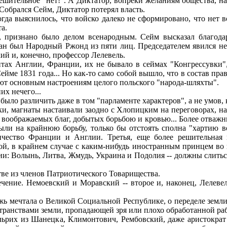
ительное "нет!". А Диктатор, вопреки желаниям общества, на
Собрался Сейм, Диктатор потерял власть.
да выяснилось, что войско далеко не сформировано, что нет во
а.
 признано было делом всенародным. Сейм высказал благода
ан был Народный Ржонд из пяти лиц. Председателем явился не
й и, конечно, профессор Лелевель.
тах Англии, Франции, их не бывало в сеймах "Конгрессувки"
йме 1831 года... Но как-то само собой вышло, что в состав пр
твуют основным настроениям целого польского "народа-шляхты".
их нечего...
было различить даже в том "парламенте характеров", а не умов, 
магнаты настаивали заодно с Хлопицким на переговорах, на у
и воображаемых благ, добытых борьбою и кровью... Более отва
были на крайнюю борьбу, только бы отстоять сполна "хартию 
чество Франции и Англии. Третья, еще более решительная 
й, в крайнем случае с каким-нибудь иностранным принцем во 
и: Волынь, Литва, Жмудь, Украина и Подолия -- должны слитьс
ве из членов Патриотического Товарищества.
ние. Немоевский и Моравский -- второе и, наконец, Лелевель
ь мечтала о Великой Социальной Республике, о переделе земли
ранствами земли, пропадающей зря или плохо обработанной ра
их из Шанецка, Климонтович, Рембовский, даже аристократ г