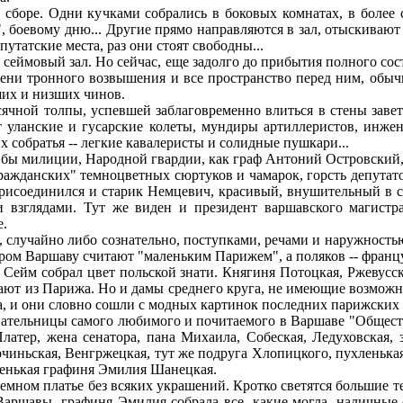
сборе. Одни кучками собрались в боковых комнатах, в более
 боевому дню... Другие прямо направляются в зал, отыскивают
путатские места, раз они стоят свободны...
 сеймовый зал. Но сейчас, еще задолго до прибытия полного со
упени тронного возвышения и все пространство перед ним, обы
их и низших чинов.
ной толпы, успевшей заблаговременно влиться в стены заветн
т уланские и гусарские колеты, мундиры артиллеристов, инже
 собратья -- легкие кавалеристы и солидные пушкари...
 бы милиции, Народной гвардии, как граф Антоний Островский
ажданских" темноцветных сюртуков и чамарок, горсть депутато
 присоединился и старик Немцевич, красивый, внушительный в
и взглядами. Тут же виден и президент варшавского магистр
е.
 случайно либо сознательно, поступками, речами и наружност
аром Варшаву считают "маленьким Парижем", а поляков -- франц
 Сейм собрал цвет польской знати. Княгиня Потоцкая, Ржевусск
чают из Парижа. Но и дамы среднего круга, не имеющие возможн
ма, и они словно сошли с модных картинок последних парижских
ательницы самого любимого и почитаемого в Варшаве "Обществ
Платер, жена сенатора, пана Михаила, Собеская, Ледуховская,
иньская, Венгржецкая, тут же подруга Хлопицкого, пухленькая 
денькая графиня Эмилия Шанецкая.
темном платье без всяких украшений. Кротко светятся большие 
аршавы, графиня Эмилия собрала все, какие могла, наличные с