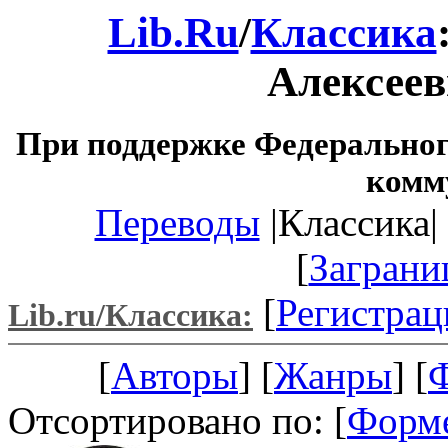
Lib.Ru
/
Классика
Алексее
При поддержке Федеральног
комм
Переводы
|Классика| 
[
Заграни
[
Регистрац
Lib.ru/Классика:
[
Авторы
] [
Жанры
] [
Отсортировано по: [
Форм