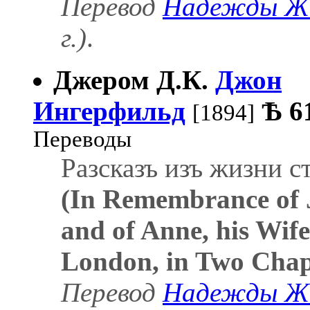
Перевод
Надежды Ж
г.)
.
Джером Д.К.
Джон
Ингерфильд
Ѣ
6
[1894]
Переводы
Разсказъ изъ жизни с
(In Remembrance of 
and of Anne, his Wife
London, in Two Chap
Перевод
Надежды Ж