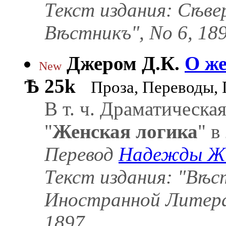
Текст издания: Сѣве
Вѣстникъ", No 6, 18
Джером Д.К.
О ж
New
Ѣ
25k
Проза, Переводы,
В т. ч. Драматическа
"
Женская логика
" в
Перевод
Надежды Ж
Текст издания: "Вѣс
Иностранной Литера
1897
.