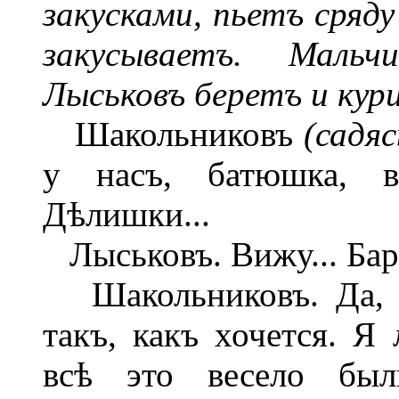
закусками, пьетъ сряд
закусываетъ. Маль
Лыськовъ беретъ и кур
Шакольниковъ
(садяс
у насъ, батюшка, во
Дѣлишки...
Лыськовъ. Вижу... Бар
Шакольниковъ. Да, бар
такъ, какъ хочется. Я
всѣ это весело был