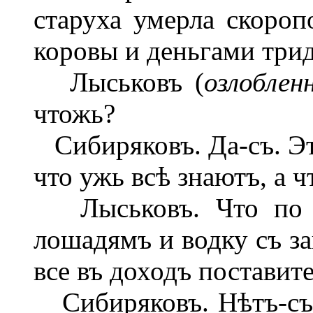
старуха умерла скороп
коровы и деньгами тридц
Лыськовъ (
озлоблен
чтожь?
Сибиряковъ. Да-съ. Это
что ужь всѣ знаютъ, а чт
Лыськовъ. Что по ме
лошадямъ и водку съ за
все въ доходъ поставите
Сибиряковъ. Нѣтъ-съ, 