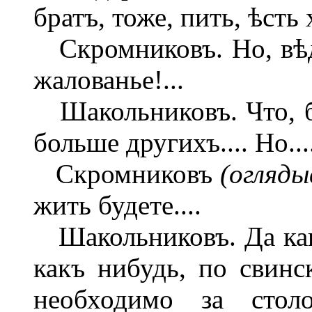
братъ, тоже, пить, ѣсть х
Скромниковъ. Но, вѣд
жалованье!...
Шакольниковъ. Что, б
больше другихъ.... Но...
Скромниковъ
(огляды
жить будете....
Шакольниковъ. Да как
какъ нибудь, по свинск
необходимо за стол