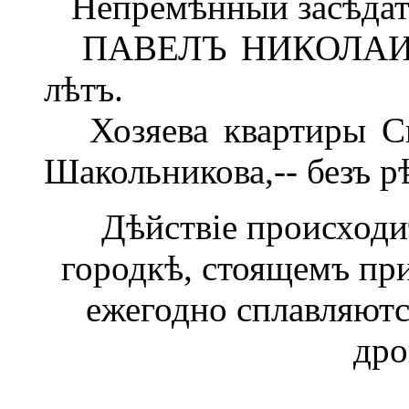
Непремѣнный засѣдател
ПАВЕЛЪ НИКОЛАИЧЪ
лѣтъ.
Хозяева квартиры Скр
Шакольникова,-- безъ р
Дѣйствіе происходи
городкѣ, стоящемъ при
ежегодно сплавляютс
дро