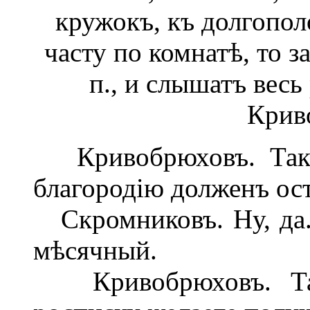
кружокъ, къ долгопол
часту по комнатѣ, то з
п., и слышатъ весь
Крив
Кривобрюховъ. Такъ 
благородію долженъ ос
Скромниковъ. Ну, да.
мѣсячный.
Кривобрюховъ. Такъ