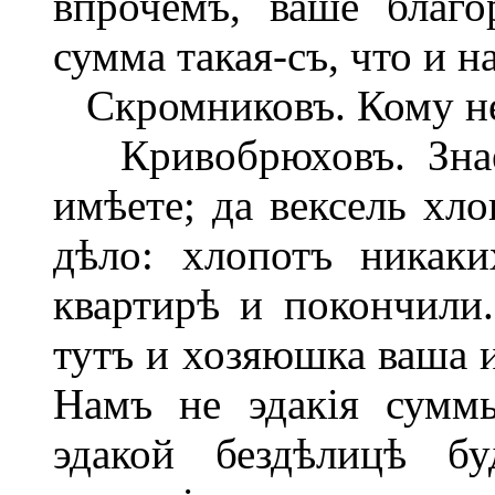
впрочемъ, ваше благо
сумма такая-съ, что и н
Скромниковъ. Кому не в
Кривобрюховъ. Знаем
имѣете; да вексель хло
дѣло: хлопотъ никак
квартирѣ и покончили.
тутъ и хозяюшка ваша и
Намъ не эдакія суммы
эдакой бездѣлицѣ бу