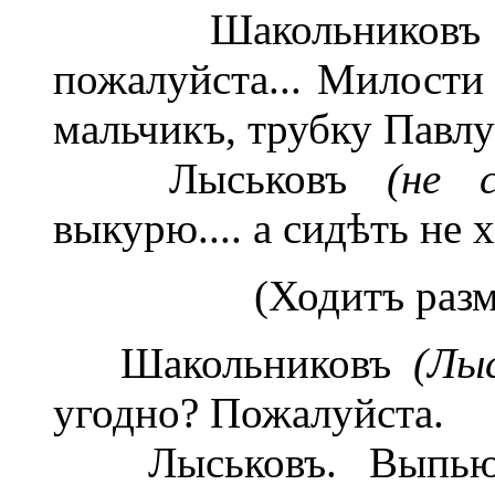
Шакольников
пожалуйста... Милост
мальчикъ, трубку Павл
Лыськовъ
(не с
выкурю.... а сидѣть не х
(Ходитъ разм
Шакольниковъ
(Лыс
угодно? Пожалуйста.
Лыськовъ. Выпью