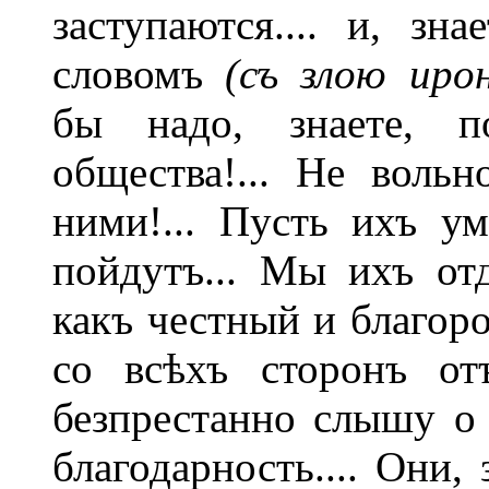
заступаются.... и, зна
словомъ
(съ злою иро
бы надо, знаете, п
общества!... Не вольн
ними!... Пусть ихъ ум
пойдутъ... Мы ихъ от
какъ честный и благор
со всѣхъ сторонъ от
безпрестанно слышу о
благодарность.... Они,