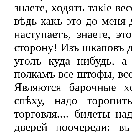
знаете, ходятъ такіе ве
вѣдь какъ это до меня 
наступаетъ, знаете, эт
сторону! Изъ шкаповъ 
уголъ куда нибудь, а
полкамъ все штофы, все
Являются барочные хоз
спѣху, надо торопить
торговля.... билеты на
дверей поочереди: въ