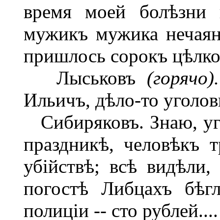
время моей болѣзни 
мужикъ мужика нечаян
пришлось сорокъ цѣлков
Лыськовъ
(горячо).
Ильичъ, дѣло-то уголовн
Сибиряковъ. Знаю, уго
праздникѣ, человѣкъ 
убійствѣ; всѣ видѣли, 
погостѣ Либцахъ бѣг
полиціи -- сто рублей....