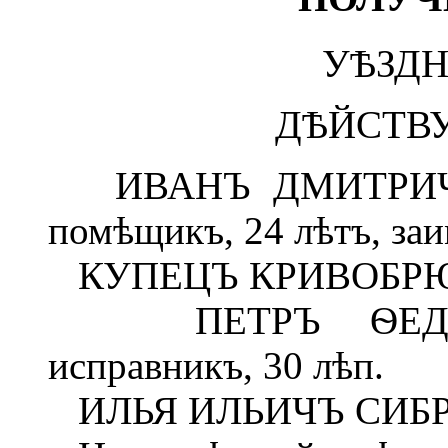
УѢЗДН
ДѢЙСТВ
ИВАНЪ ДМИТРИЧЪ
помѣщикъ, 24 лѣтъ, за
КУПЕЦЪ КРИВОБРЮХОВ
ПЕТРЪ ѲЕДОРЫ
исправникъ, 30 лѣп.
ИЛЬЯ ИЛЬИЧЪ СИБРЯК