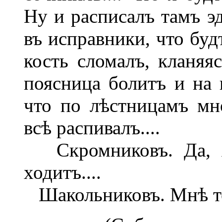
Ну и расписалъ тамъ эд
въ исправники, что бу
кость сломалъ, кланяя
поясница болитъ и на 
что по лѣстницамъ мно
всѣ распивалъ....
Скромниковъ. Да, я 
ходитъ....
Шакольниковъ. Мнѣ толь