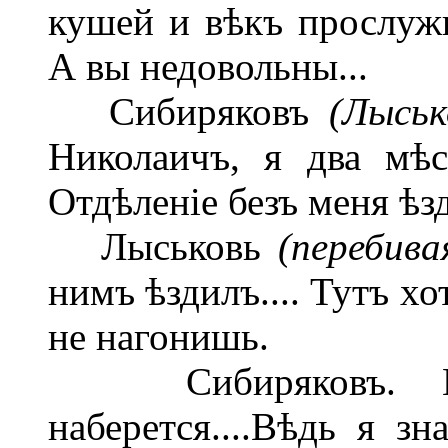
кушей и вѣкъ прослуж
А вы недовольны...
Сибиряковъ
(Лыськ
Николаичъ, я два мѣ
Отдѣленіе безъ меня ѣзд
Лыськовь
(перебива
нимъ ѣздилъ.... Тутъ хо
не нагонишь.
Сибиряковъ. Ну
наберется....Вѣдь я зн