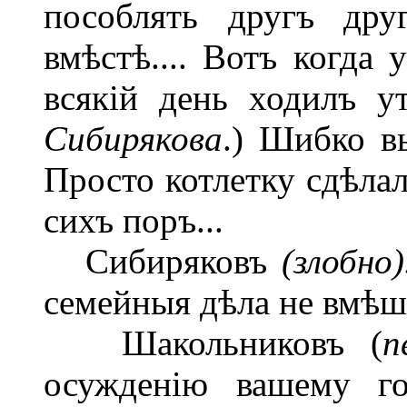
пособлять другъ дру
вмѣстѣ.... Вотъ когда
всякій день ходилъ 
Сибирякова
.) Шибко в
Просто котлетку сдѣлал
сихъ поръ...
Сибиряковъ
(злобно)
семейныя дѣла не вмѣш
Шакольниковъ (
п
осужденію вашему го