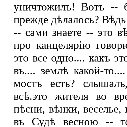
уничтожилъ! Вотъ -- б
прежде дѣлалось? Вѣдь 
-- сами знаете -- это 
про канцелярію говорю
это все одно.... какъ э
въ.... землѣ какой-то..
мостъ есть? слышалъ,
всѣ.это жителя во вр
пѣсни, вѣнки, веселье, 
въ Судѣ весною -- то