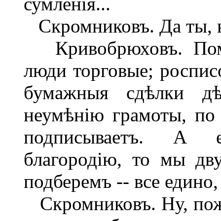
сумленія...
Скромниковъ. Да ты, к
Кривобрюховъ. Помил
люди торговые; росписо
бумажныя сдѣлки дѣл
неумѣнію грамоты, по
подписываетъ. А 
благородію, то мы дв
подберемъ -- все едино,
Скромниковъ. Ну, пожа