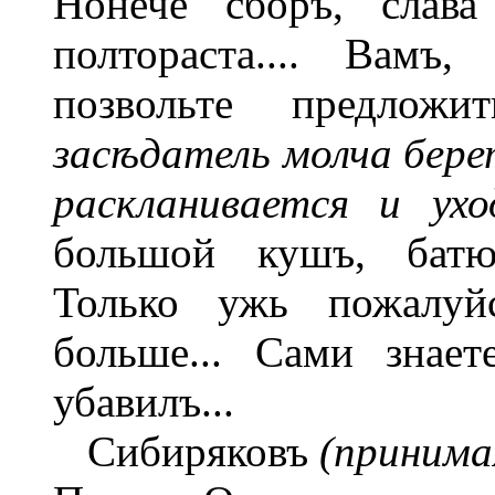
Нонече сборъ, слава
полтораста.... Вамъ,
позвольте предложи
засѣдатель молча берет
раскланивается и уход
большой кушъ, батюш
Только ужь пожалуйс
больше... Сами знает
убавилъ...
Сибиряковъ
(принимая