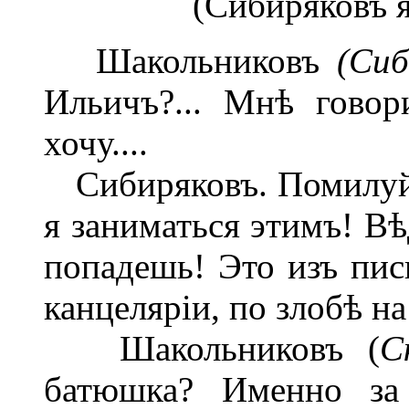
(Сибиряковъ я
Шакольниковъ
(Сиб
Ильичъ?... Мнѣ говор
хочу....
Сибиряковъ. Помилуйт
я заниматься этимъ! Вѣ
попадешь! Это изъ пис
канцеляріи, по злобѣ на 
Шакольниковъ (
С
батюшка? Именно за