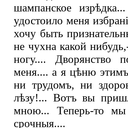
шампанское изрѣдка..
удостоило меня избрані
хочу быть признательны
не чухна какой нибудь
ногу.... Дворянство 
меня.... а я цѣню эти
ни трудомъ, ни здоро
лѣзу!... Вотъ вы пришл
мною... Теперь-то мы 
срочныя....