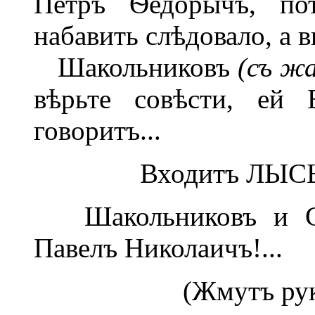
Петръ Ѳедорычъ, пот
набавить слѣдовало, а вы
Шакольниковъ
(съ ж
вѣрьте совѣсти, ей 
говоритъ...
Входитъ ЛЫ
Шакольниковъ и С
Павелъ Николаичъ!...
(Жмутъ рук