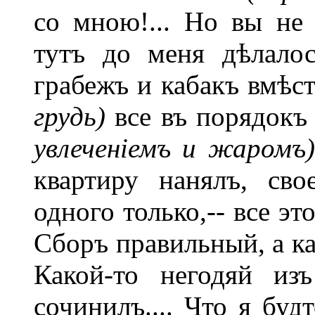
со мною!... Но вы не 
тутъ до меня дѣлалос
грабежъ и кабакъ вмѣст
грудь)
все въ порядокъ
увлеченіемъ и жаромъ)
квартиру нанялъ, сво
одного только,-- все это
Сборъ правильный, а ка
Какой-то негодяй из
сочинилъ.... Что я буд