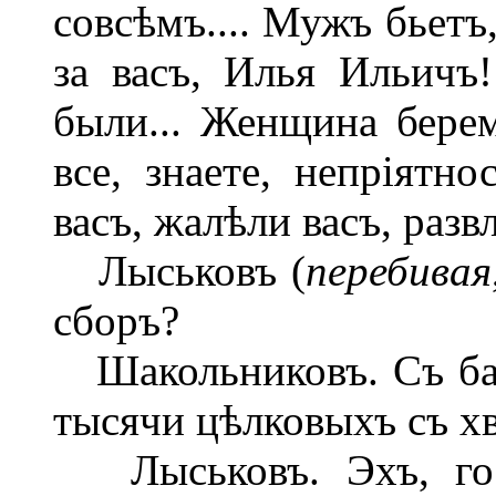
совсѣмъ.... Мужъ бьетъ,
за васъ, Илья Ильичъ
были... Женщина берем
все, знаете, непріятно
васъ, жалѣли васъ, развл
Лыськовъ (
перебивая
сборъ?
Шакольниковъ. Съ бар
тысячи цѣлковыхъ съ хв
Лыськовъ. Эхъ, госп