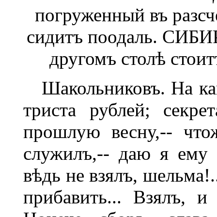
погруженный въ разсч
сидитъ поодаль. СИБИ
другомъ столѣ стоит
Шакольниковъ. На кан
триста рублей; секре
прошлую весну,-- что
служилъ,-- даю я ему 
вѣдь не взялъ, шельма!
прибавить... Взялъ, и