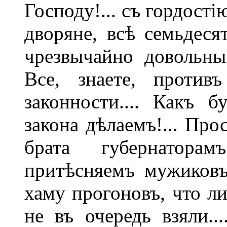
Господу!... съ гордості
дворяне, всѣ семьдеся
чрезвычайно довольны
Все, знаете, против
законности.... Какъ 
закона дѣлаемъ!... Про
брата губернатора
притѣсняемъ мужиковъ
хаму прогоновъ, что ли
не въ очередь взяли..