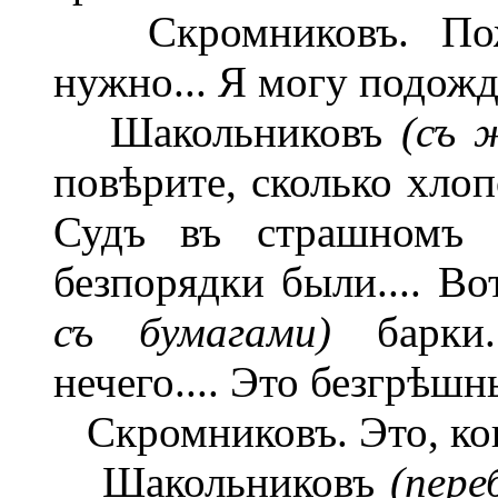
Скромниковъ. Пожал
нужно... Я могу подожда
Шакольниковъ
(съ 
повѣрите, сколько хлоп
Судъ въ страшномъ 
безпорядки были.... Во
съ бумагами)
барки..
нечего.... Это безгрѣшн
Скромниковъ. Это, кон
Шакольниковъ
(пере