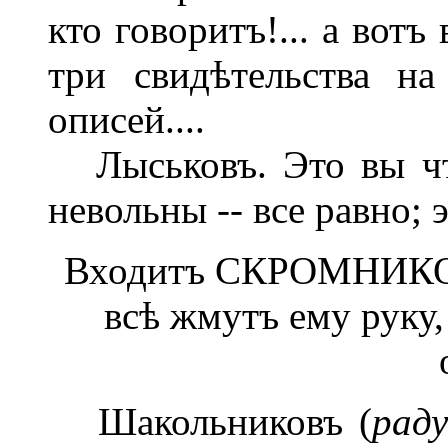
кто говоритъ!... а вот
три свидѣтельства на
описей....
Лыськовъ. Это вы что
невольны -- все равно; э
Входитъ СКРОМНИКОВЪ
всѣ жмутъ ему руку,
Шакольниковъ (
рад