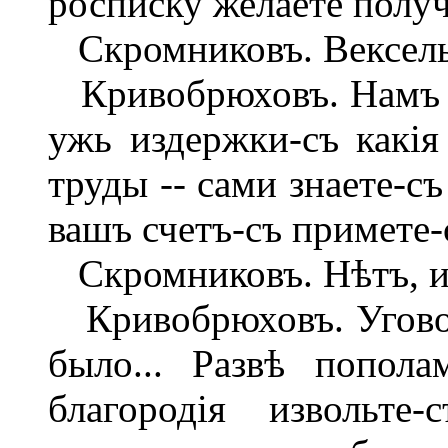
росписку желаете получ
Скромниковъ. Вексель
Кривобрюховъ. Намъ эт
ужь издержки-съ какія
труды -- сами знаете-съ
вашъ счетъ-съ примете-
Скромниковъ. Нѣтъ, и 
Кривобрюховъ. Уговор
было... Развѣ попола
благородія извольте