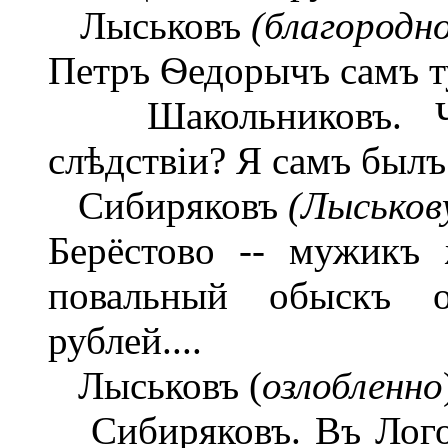
Лыськовъ
(благородно
Петръ Ѳедорычъ самъ ту
Шакольниковъ. Что
слѣдствіи? Я самъ былъ..
Сибиряковъ
(Лыськову
Берёстово -- мужикъ 
повальный обыскъ од
рублей....
Лыськовъ (
озлобленно
Сибиряковъ. Въ Логов