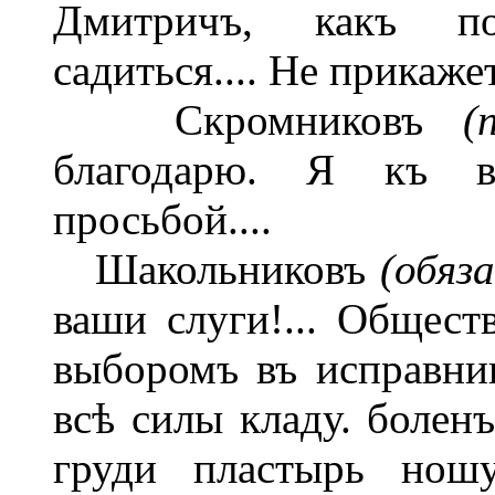
Дмитричъ, какъ п
садиться.... Не прикажет
Скромниковъ
(
благодарю. Я къ в
просьбой....
Шакольниковъ
(обяз
ваши слуги!... Общест
выборомъ въ исправни
всѣ силы кладу. боленъ
груди пластырь ношу