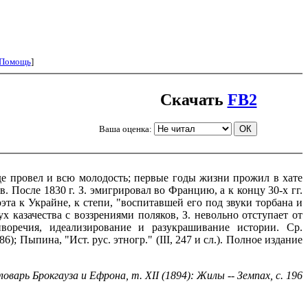
Помощь
]
Скачать
FB2
Ваша оценка:
 где провел и всю молодость; первые годы жизни прожил в хате
 После 1830 г. З. эмигрировал во Францию, а к концу 30-х гг.
оэта к Украйне, к степи, "воспитавшей его под звуки торбана и
х казачества с воззрениями поляков, З. невольно отступает от
иворечия, идеализирование и разукрашивание истории. Ср.
6); Пыпина, "Ист. рус. этногр." (III, 247 и сл.). Полное издание
оварь Брокгауза и Ефрона, т. XII (1894): Жилы -- Земпах, с. 196