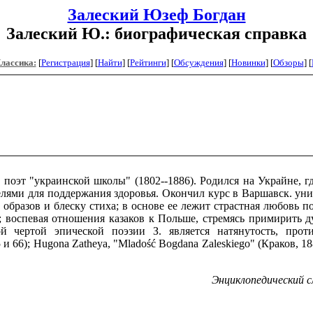
Залеский Юзеф Богдан
Залеский Ю.: биографическая справка
Классика:
[
Регистрация
]
[
Найти
] [
Рейтинги
] [
Обсуждения
] [
Новинки
] [
Обзоры
] [
ий поэт "украинской школы" (1802--1886). Родился на Украйне,
лями для поддержания здоровья. Окончил курс в Варшавск. унив.
 образов и блеску стиха; в основе ее лежит страстная любовь п
; воспевая отношения казаков к Польше, стремясь примирить ду
ой чертой эпической поэзии З. является натянутость, прот
 и 66); Hugona Zatheya, "Mladość Bogdana Zaleskiego" (Краков, 188
Энциклопедический сл