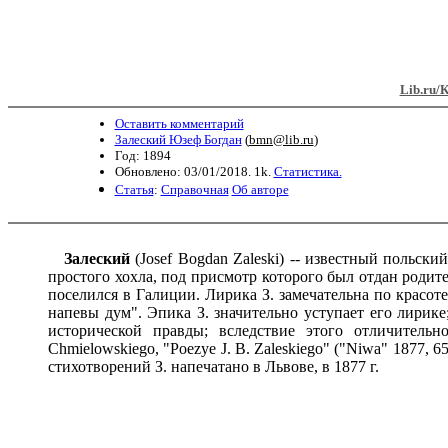
Lib.ru/
Оставить комментарий
Залеский Юзеф Богдан
(
bmn@lib.ru
)
Год: 1894
Обновлено: 03/01/2018. 1k.
Статистика.
Статья
:
Справочная
Об авторе
Залеский
(Josef Bogdan Zaleski) -- известный польск
простого хохла, под присмотр которого был отдан родите
поселился в Галиции. Лирика З. замечательна по красоте
напевы дум". Эпика З. значительно уступает его лирике
исторической правды; вследствие этого отличительн
Chmielowskiego, "Poezye J. В. Zaleskiego" ("Niwa" 1877, 65
стихотворений З. напечатано в Львове, в 1877 г.