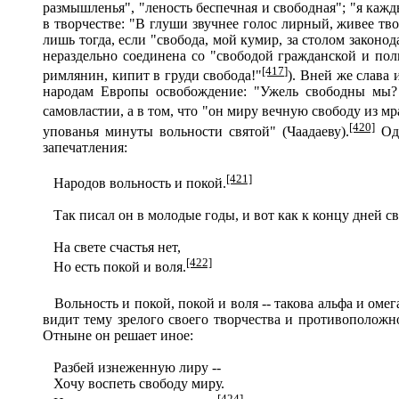
размышленья", "леность беспечная и свободная"; "я кажд
в творчестве: "В глуши звучнее голос лирный, живее тво
лишь тогда, если "свобода, мой кумир, за столом законо
нераздельно соединена со "свободой гражданской и пол
[417]
римлянин, кипит в груди свобода!"
). Вней же слава
народам Европы освобождение: "Ужель свободны мы? 
самовластии, а в том, что "он миру вечную свободу из мр
[420]
упованья минуты вольности святой" (Чаадаеву).
Ода
запечатления:
[421]
Народов вольность и покой.
Так писал он в молодые годы, и вот как к концу дней 
На свете счастья нет,
[422]
Но есть покой и воля.
Вольность и покой, покой и воля -- такова альфа и омега
видит тему зрелого своего творчества и противоположн
Отныне он решает иное:
Разбей изнеженную лиру --
Хочу воспеть свободу миру.
[424]