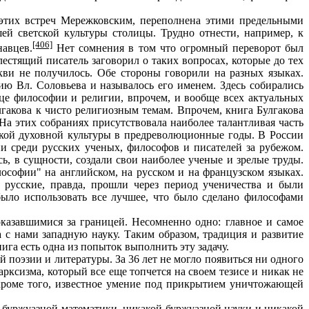
 этих встреч Мережковским, переполнена этими предельными
ей светской культуры столицы. Трудно отнести, например, к
[406]
навцев.
Нет сомнения в том что огромный переворот был
стящий писатель заговорил о таких вопросах, которые до тех
кви не получилось. Обе стороны говорили на разных языках.
ю Вл. Соловьева и называлось его именем. Здесь собирались
це философии и религии, впрочем, и вообще всех актуальных
лгакова к чисто религиозным темам. Впрочем, книга Булгакова
На этих собраниях присутствовала наиболее талантливая часть
ской духовной культуры в предреволюционные годы. В России
и среди русских ученых, философов и писателей за рубежом.
ь, в сущности, создали свои наиболее ученые и зрелые труды.
ософии" на английском, на русском и на французском языках.
 русские, правда, прошли через период ученичества и были
ыло использовать все лучшее, что было сделано философами
казавшимися за границей. Несомненно одно: главное и самое
 с нами западную науку. Таким образом, традиция и развитие
ига есть одна из попыток выполнить эту задачу.
поэзии и литературы. За 36 лет не могло появиться ни одного
ксизма, который все еще топчется на своем тезисе и никак не
 кроме того, известное умение под прикрытием уничтожающей
 буржуазной математики, никакой буржуазной науки и никакой