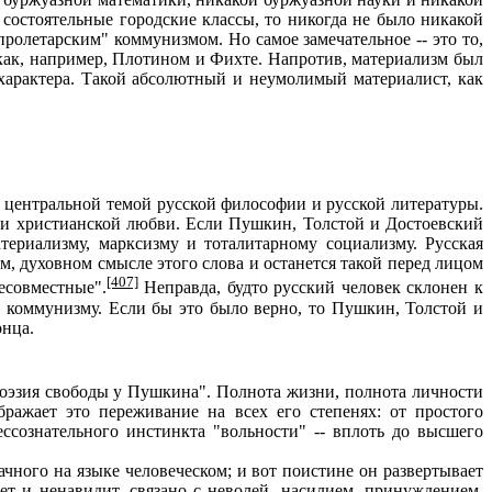
 состоятельные городские классы, то никогда не было никакой
ролетарским" коммунизмом. Но самое замечательное -- это то,
как, например, Плотином и Фихте. Напротив, материализм был
арактера. Такой абсолютный и неумолимый материалист, как
 центральной темой русской философии и русской литературы.
 и христианской любви. Если Пушкин, Толстой и Достоевский
териализму, марксизму и тоталитарному социализму. Русская
м, духовном смысле этого слова и останется такой перед лицом
[407]
есовместные".
Неправда, будто русский человек склонен к
 коммунизму. Если бы это было верно, то Пушкин, Толстой и
онца.
оэзия свободы у Пушкина". Полнота жизни, полнота личности
ражает это переживание на всех его степенях: от простого
ссознательного инстинкта "вольности" -- вплоть до высшего
ачного на языке человеческом; и вот поистине он развертывает
ает и ненавидит, связано с неволей, насилием, принуждением,