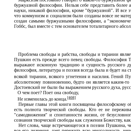
буржуазной философии. Нельзя себе представить более а
науки, никакой философии, кроме "буржуазной". И все э
что коммунизм и социализм были созданы вовсе не мате
создан самыми буржуазными философами, а "экономиче
Гоббс, был вместе с тем основателем тоталитарного абсо
Проблема свободы и рабства, свободы и тирании являет
Пушкин есть прежде всего певец свободы. Философия Т
выражают исконную традицию и сущность русского дух
философия, литература и поэзия всегда была и будет на 
всякой тирании, всякого угнетения и насилия. Гений П
абсолютному повиновению, будто он является каким-то
Достоевский не были бы выражением русского духа, русск
О чем поет? Поет она свободу,
[408]
Не изменилась до конца.
Первые главы этой книги посвящены философскому обо
есть полнота творческой свободы. Кто ее не пережив
"самодвижения" и спонтанности жизни, от безусловног
сознания творческой свободы как служения Божеству, как
Нет слова, чаще встречающегося в поэзии Пушкина, чем 
все его значения, дает пережить всю многоликость, не