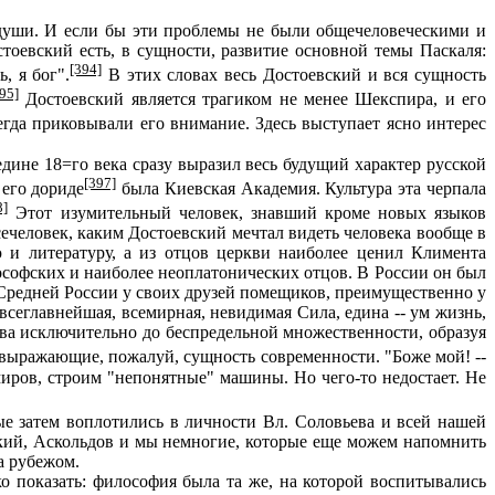
 души. И если бы эти проблемы не были общечеловеческими и
оевский есть, в сущности, развитие основной темы Паскаля:
[394]
, я бог".
В этих словах весь Достоевский и вся сущность
95]
Достоевский является трагиком не менее Шекспира, и его
гда приковывали его внимание. Здесь выступает ясно интерес
ине 18=го века сразу выразил весь будущий характер русской
[397]
 его дориде
была Киевская Академия. Культура эта черпала
8]
Этот изумительный человек, знавший кроме новых языков
ечеловек, каким Достоевский мечтал видеть человека вообще в
 литературу, а из отцов церкви наиболее ценил Климента
ософских и наиболее неоплатонических отцов. В России он был
 Средней России у своих друзей помещиков, преимущественно у
всеглавнейшая, всемирная, невидимая Сила, едина -- ум жизнь,
тва исключительно до беспредельной множественности, образуя
 выражающие, пожалуй, сущность современности. "Боже мой! --
миров, строим "непонятные" машины. Но чего-то недостает. Не
е затем воплотились в личности Вл. Соловьева и всей нашей
ский, Аскольдов и мы немногие, которые еще можем напомнить
а рубежом.
 показать: философия была та же, на которой воспитывались