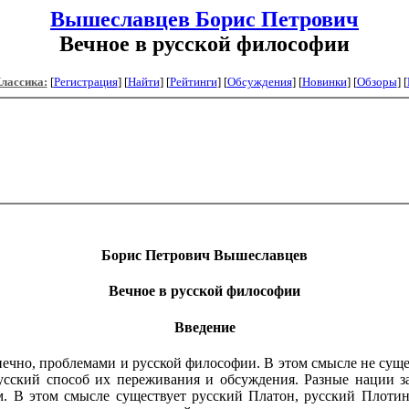
Вышеславцев Борис Петрович
Вечное в русской философии
Классика:
[
Регистрация
]
[
Найти
] [
Рейтинги
] [
Обсуждения
] [
Новинки
] [
Обзоры
] [
Борис Петрович Вышеславцев
Вечное в русской философии
Введение
но, проблемами и русской философии. В этом смысле не сущес
сский способ их переживания и обсуждения. Разные нации за
. В этом смысле существует русский Платон, русский Плотин,