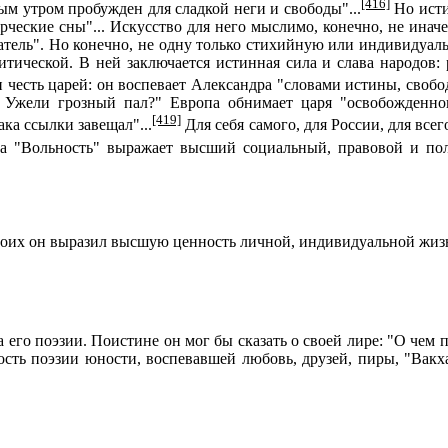
[416]
ым утром пробужден для сладкой неги и свободы"...
Но исти
рческие сны"... Искусство для него мыслимо, конечно, не инач
датель". Но конечно, не одну только стихийную или индивидуал
итической. В ней заключается истинная сила и слава народов:
 и честь царей: он воспевает Александра "словами истины, сво
Ужели грозный пал?" Европа обнимает царя "освобожденною
[419]
ака ссылки завещал"...
Для себя самого, для России, для все
 "Вольность" выражает высший социальный, правовой и пол
своих он выразил высшую ценность личной, индивидуальной жиз
 его поэзии. Поистине он мог бы сказать о своей лире: "О чем п
ость поэзии юности, воспевавшей любовь, друзей, пиры, "Вакх