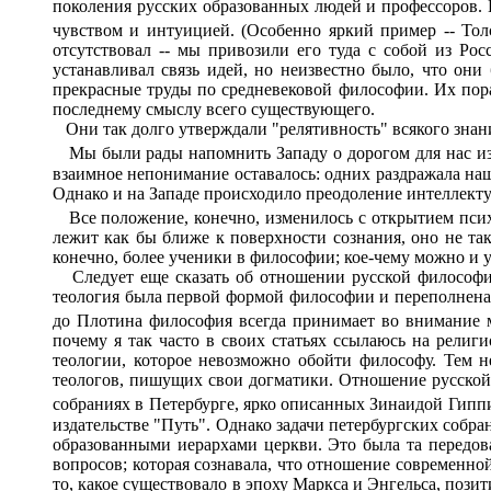
поколения русских образованных людей и профессоров. 
чувством и интуицией. (Особенно яркий пример -- То
отсутствовал -- мы привозили его туда с собой из Ро
устанавливал связь идей, но неизвестно было, что они
прекрасные труды по средневековой философии. Их пор
последнему смыслу всего существующего.
Они так долго утверждали "релятивность" всякого знани
Мы были рады напомнить Западу о дорогом для нас изре
взаимное непонимание оставалось: одних раздражала наш
Однако и на Западе происходило преодоление интеллекту
Все положение, конечно, изменилось с открытием пси
лежит как бы ближе к поверхности сознания, оно не так
конечно, более ученики в философии; кое-чему можно и у
Следует еще сказать об отношении русской философии
теология была первой формой философии и переполнена
до Плотина философия всегда принимает во внимание 
почему я так часто в своих статьях ссылаюсь на рели
теологии, которое невозможно обойти философу. Тем 
теологов, пишущих свои догматики. Отношение русской
собраниях в Петербурге, ярко описанных Зинаидой Гипп
издательстве "Путь". Однако задачи петербургских собр
образованными иерархами церкви. Это была та передова
вопросов; которая сознавала, что отношение современно
то, какое существовало в эпоху Маркса и Энгельса, пози