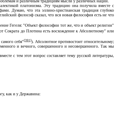
роблемам и различным традициям мысли у различных наций.
алектикой платонизма. Эту традицию она получила вместе с
ами. Думаю, что эта эллино-христианская традиция глубоко
глийский философ сказал, что вся новая философия есть не что
ние Гегеля: "Объект философии тот же, что и объект религии"
а от Сократа до Плотина есть восхождение к Абсолютному" или
[391]
 самого себя"
). Абсолютное противостоит относительному;
ременного и вечного, совершенного и несовершенного. Так мы
есте с тем этот вопрос составляет тему русской литературы,
у, как и у Державина: