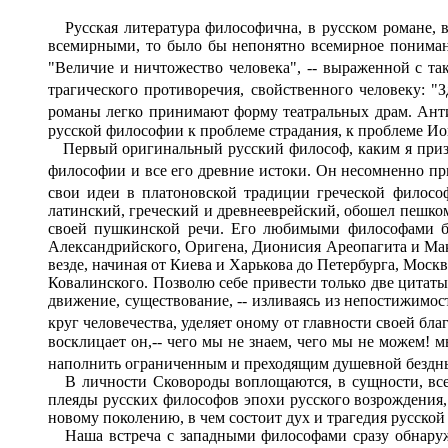
Русская литература философична, в русском романе, 
всемирными, то было бы непонятно всемирное понимани
"Величие и ничтожество человека", -- выраженной с так
трагического противоречия, свойственного человеку: "З
романы легко принимают форму театральных драм. Анти
русской философии к проблеме страдания, к проблеме Ио
Первый оригинальный русский философ, каким я признаю
философии и все его древние истоки. Он несомненно пр
свои идеи в платоновской традиции греческой философ
латинский, греческий и древнееврейский, обошел пешко
своей пушкинской речи. Его любимыми философами бы
Александрийского, Оригена, Дионисия Ареопагита и Мак
везде, начиная от Киева и Харькова до Петербурга, Мос
Ковалинского. Позволю себе привести только две цитаты
движение, существование, -- изливаясь из непостижимос
круг человечества, уделяет оному от главности своей б
восклицает он,-- чего мы не знаем, чего мы не можем! 
наполнить ограниченным и преходящим душевной бездн
В личности Сковороды воплощаются, в сущности, все 
плеяды русских философов эпохи русского возрождения,
новому поколению, в чем состоит дух и трагедия русской
Наша встреча с западными философами сразу обнаружи