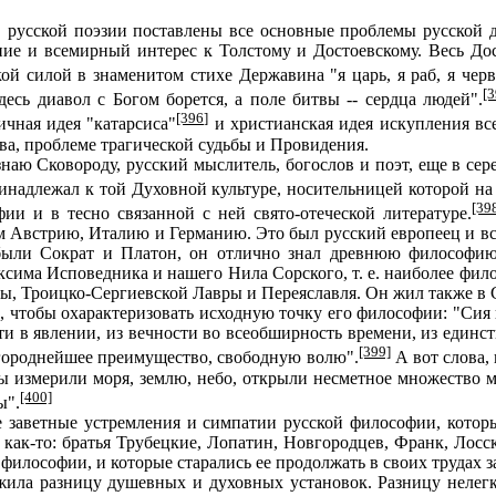
в русской поэзии поставлены все основные проблемы русской
е и всемирный интерес к Толстому и Достоевскому. Весь Дост
ой силой в знаменитом стихе Державина "я царь, я раб, я червь
[3
десь диавол с Богом борется, а поле битвы -- сердца людей".
[396]
чная идея "катарсиса"
и христианская идея искупления все
ва, проблеме трагической судьбы и Провидения.
 Сковороду, русский мыслитель, богослов и поэт, еще в серед
инадлежал к той Духовной культуре, носительницей которой на
[39
ии и в тесно связанной с ней свято-отеческой литературе.
м Австрию, Италию и Германию. Это был русский европеец и вс
ли Сократ и Платон, он отлично знал древнюю философию и
сима Исповедника и нашего Нила Сорского, т. е. наиболее фил
квы, Троицко-Сергиевской Лавры и Переяславля. Он жил также в
, чтобы охарактеризовать исходную точку его философии: "Сия 
ти в явлении, из вечности во всеобширность времени, из единс
[399]
лагороднейшее преимущество, свободную волю".
А вот слова,
мы измерили моря, землю, небо, открыли несметное множество 
[400]
ы".
заветные устремления и симпатии русской философии, которы
 как-то: братья Трубецкие, Лопатин, Новгородцев, Франк, Лос
 философии, и которые старались ее продолжать в своих трудах з
ла разницу душевных и духовных установок. Разницу нелегко