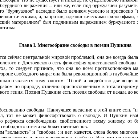
бсурдного выражения -- или же, если под буржуазией разуметь
то "буржуазное" наследие было целиком усвоено и присвоено "п
риалистическими, а, напротив, идеалистическими философами, 
ский материализм" был подлинным выражением буржуазного х
лютизма.
Глава I. Многообразие свободы в поэзии Пушкина
ся сейчас центральной мировой проблемой, она же всегда была
олстого и Достоевского есть философия христианской свободы
а, то следует признать, что она во всем противоположна ма
стороне свободного мира: она была революционной в глубочайше
ушкина является тому залогом: "Гений и злодейство две вещи н
 рабом по природе, отлично приспособленным к тоталитарному
ого гения. Поэзия Пушкина есть поэзия свободы от начала до к
снованию свободы. Наилучшее введение к этой книге есть "п
ал, тот не может философствовать о свободе. И Пушкин изоб
о рефлекса освобождения, свойственного всему живому, от бе
 свободного ответа на Божественный зов.
"вольность" и "свобода"; и нет, кажется, слова более многозн
исчерпаемость и противоречивость свободы. Все, что он отриц