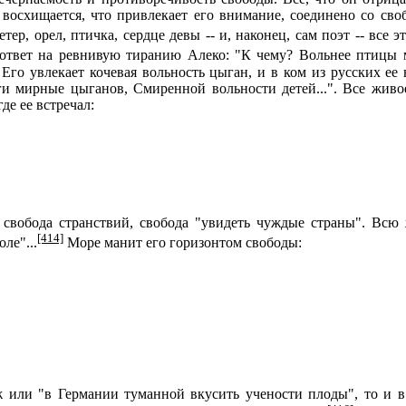
 восхищается, что привлекает его внимание, соединено со своб
етер, орел, птичка, сердце девы -- и, наконец, сам поэт -- все 
твет на ревнивую тиранию Алеко: "К чему? Вольнее птицы мл
Его увлекает кочевая вольность цыган, и в ком из русских ее 
еги мирные цыганов, Смиренной вольности детей...". Все живо
де ее встречал:
свобода странствий, свобода "увидеть чуждые страны". Всю 
[414]
ле"...
Mope манит его горизонтом свободы:
и "в Германии туманной вкусить учености плоды", то и в ро