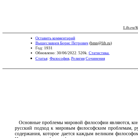
Lib.ru/
Оставить комментарий
Вышеславцев Борис Петрович
(
bmn@lib.ru
)
Год: 1931
Обновлено: 30/06/2022. 520k.
Статистика.
Статья
:
Философия
,
Религия
Сочинения
Основные проблемы мировой философии являются, конеч
русский подход к мировым философским проблемам, ру
содержания, которое дается каждым великим философом