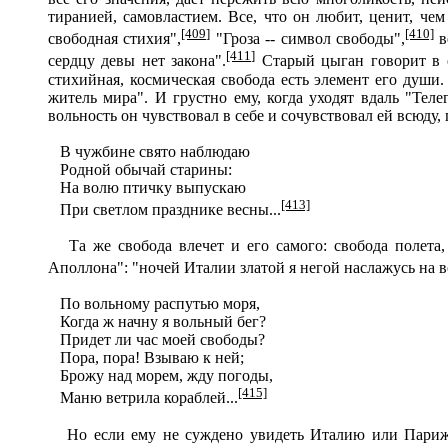
тиранией, самовластием. Все, что он любит, ценит, чем
[409]
[410]
свободная стихия",
"Гроза -- символ свободы",
в
[411]
сердцу девы нет закона".
Старый цыган говорит в о
стихийная, космическая свобода есть элемент его души. 
житель мира". И грустно ему, когда уходят вдаль "Тел
вольность он чувствовал в себе и сочувствовал ей всюду, г
В чужбине свято наблюдаю
Родной обычай старины:
На волю птичку выпускаю
[413]
При светлом празднике весны...
Та же свобода влечет и его самого: свобода полета, 
Аполлона": "ночей Италии златой я негой наслажусь на во
По вольному распутью моря,
Когда ж начну я вольный бег?
Придет ли час моей свободы?
Пора, пора! Взываю к ней;
Брожу над морем, жду погоды,
[415]
Маню ветрила кораблей...
Но если ему не суждено увидеть Италию или Париж ил