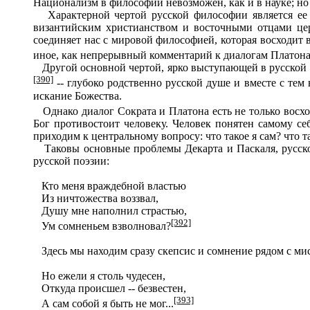
Национализм в философии невозможен, как и в науке; 
Характерной чертой русской философии является ее с
византийским христианством и восточными отцами цер
соединяет нас с мировой философией, которая восходит 
иное, как непрерывный комментарий к диалогам Платона
Другой основной чертой, ярко выступающей в русской фи
[39
0]
-- глубоко родственно русской душе и вместе с те
искание Божества.
Однако диалог Сократа и Платона есть не только восхож
Бог противостоит человеку. Человек понятен самому се
приходим к центральному вопросу: что такое я сам? что т
Таковы основные проблемы Декарта и Паскаля, русское 
русской поэзии:
Кто меня враждебной властью
Из ничтожества воззвал,
Душу мне наполнил страстью,
[392]
Ум сомненьем взволновал?
Здесь мы находим сразу скепсис и сомнение рядом с мис
Но ежели я столь чудесен,
Откуда происшел -- безвестен,
[393]
А сам собой я быть не мог...