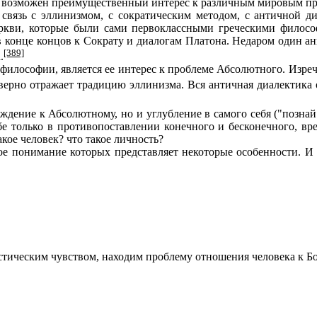
но возможен преимущественный интерес к различным мировым п
вязь с эллинизмом, с сократическим методом, с античной ди
кви, которые были сами первоклассными греческими философ
в конце концов к Сократу и диалогам Платона. Недаром один ан
[389]
.
лософии, является ее интерес к проблеме Абсолютного. Изрече
м верно отражает традицию эллинизма. Вся античная диалектик
дение к Абсолютному, но и углубление в самого себя ("познай
бе только в противопоставлении конечного и бесконечного, в
акое человек? что такое личность?
понимание которых представляет некоторые особенности. И вм
тическим чувством, находим проблему отношения человека к Бог