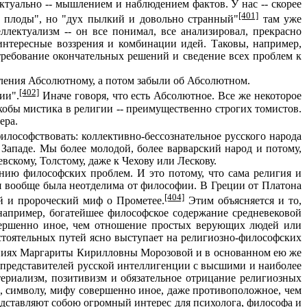
ктуально -- мышлением и наблюдением фактов. У нас -- скорее
[401]
и плоды", но "дух пылкий и довольно странный"
там уже
ллектуализм -- он все понимал, все анализировал, прекрасно
 интересные воззрения и комбинации идей. Таковы, например,
требование окончательных решений и сведение всех проблем к
авления Абсолютному, а потом забыли об Абсолютном.
[402]
ии".
Иначе говоря, что есть Абсолютное. Все же некоторое
кобы мистика в религии -- преимущественно строгих томистов.
ера.
илософствовать: коллективно-бессознательное русского народа
 Западе. Мы более молодой, более варварский народ и потому,
вскому, Толстому, даже к Чехову или Лескову.
нию философских проблем. И это потому, что сама религия и
 вообще была неотделима от философии. В Греции от Платона
[404]
й и пророческий миф о Прометее.
Этим объясняется и то,
например, богатейшее философское содержание средневековой
овершенно иное, чем отношение простых верующих людей или
стоятельных путей ясно выступает на религиозно-философских
раниях Маргариты Кирилловны Морозовой и в основанном ею же
х представителей русской интеллигенции с высшими и наиболее
териализм, позитивизм и обязательное отрицание религиозных
и, символу, мифу совершенно иное, даже противоположное, чем
редставляют собою огромный интерес для психолога, философа и