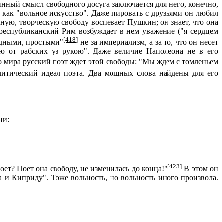
нный смысл свободного досуга заключается для него, конечно,
е как "вольное искусство". Даже пировать с друзьями он любил
ьную, творческую свободу воспевает Пушкин; он знает, что она
 республиканский Рим возбуждает в нем уважение ("я сердцем
[418]
бодными, простыми"
не за империализм, а за то, что он несет
 от рабских уз рукою". Даже величие Наполеона не в его
го мира русский поэт ждет этой свободы: "Мы ждем с томленьем
итический идеал поэта. Два мощных слова найдены для его
ни:
[423]
оет? Поет она свободу, не изменилась до конца!"
В этом он
а и Киприду". Тоже вольность, но вольность иного произвола.