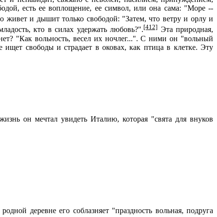
одой, есть ее воплощение, ее символ, или она сама: "Море --
это живет и дышит только свободой: "Затем, что ветру и орлу и
[412]
адость, кто в силах удержать любовь?".
Эта природная,
нет? "Как вольность, весел их ночлег...". С ними он "вольный
е ищет свободы и страдает в оковах, как птица в клетке. Эту
жизнь он мечтал увидеть Италию, которая "свята для внуков
дной деревне его соблазняет "праздность вольная, подруга