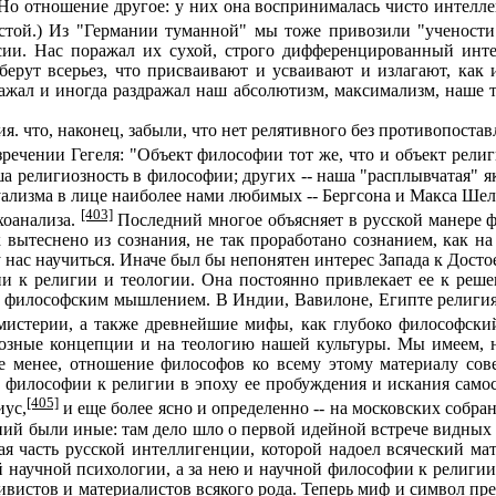
Но отношение другое: у них она воспринималась чисто интелле
лстой.) Из "Германии туманной" мы тоже привозили "ученост
ссии. Нас поражал их сухой, строго дифференцированный инте
 берут всерьез, что присваивают и усваивают и излагают, как
ажал и иногда раздражал наш абсолютизм, максимализм, наше 
я. что, наконец, забыли, что нет релятивного без противопост
чении Гегеля: "Объект философии тот же, что и объект религ
а религиозность в философии; других -- наша "расплывчатая" я
ализма в лице наиболее нами любимых -- Бергсона и Макса Шел
[403]
хоанализа.
Последний многое объясняет в русской манере ф
 вытеснено из сознания, не так проработано сознанием, как на
 нас научиться. Иначе был бы непонятен интерес Запада к Достое
 к религии и теологии. Она постоянно привлекает ее к реше
 философским мышлением. В Индии, Вавилоне, Египте религия
мистерии, а также древнейшие мифы, как глубоко философски
гиозные концепции и на теологию нашей культуры. Мы имеем, 
не менее, отношение философов ко всему этому материалу с
 философии к религии в эпоху ее пробуждения и искания само
[405]
иус,
и еще более ясно и определенно -- на московских соб
аний были иные: там дело шло о первой идейной встрече видны
я часть русской интеллигенции, которой надоел всяческий ма
й научной психологии, а за нею и научной философии к религи
тивистов и материалистов всякого рода. Теперь миф и символ п