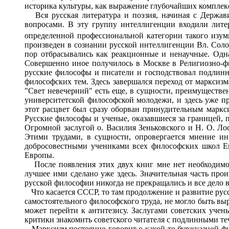
историка культуры, как выражение глубочайших комплекс
Вся русская литература и поэзия, начиная с Держави
вопросами. В эту группу интеллигенции входили литер
определенной профессиональной категории такого изум
произведен в сознании русской интеллигенции Вл. Соло
пор отбрасывались как реакционные и ненаучные. Одн
Совершенно иное получилось в Москве в Религиозно-фи
русские философы и писатели и господствовал подлинн
философских тем. Здесь завершался переход от марксизм
"Свет невечерний" есть еще, в сущности, преимуществен
университетской философской молодежи, и здесь уже п
этот расцвет был сразу оборван принудительным маркс
Русские философы и ученые, оказавшиеся за границей, п
Огромной заслугой о. Василия Зеньковского и Н. О. Ло
Этими трудами, в сущности, опровергается мнение ин
добросовестными учениками всех философских школ Ев
Европы.
После появления этих двух книг мне нет необходимос
лучшее ими сделано уже здесь. Значительная часть про
русской философии никогда не прекращались и все дело в
Что касается СССР, то там продолжение и развитие русс
самостоятельного философского труда, не могло быть вы
может перейти к антитезису. Заслугами советских уче
критики знакомить советского читателя с подлинными т
Марксизм постоянно говорит о какой-то буржуазной фил