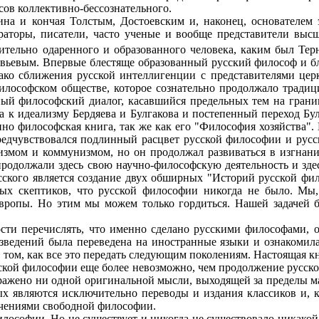
ов коллективно-бессознательного.
на и кончая Толстым, Достоевским и, наконец, основателем
аторы, писатели, часто ученые и вообще представители высш
ительно одаренного и образованного человека, каким был Тер
вьевым. Впервые блестяще образованный русский философ и бле
ако сближения русской интеллигенции с представителями цер
лософском обществе, которое сознательно продолжало традици
ый философский диалог, касавшийся предельных тем на грани
а к идеализму Бердяева и Булгакова и постепенный переход Бу
но философская книга, так же как его "Философия хозяйства". 
редчувствовался подлинный расцвет русской философии и рус
измом и коммунизмом, но он продолжал развиваться в изгнани
родолжали здесь свою научно-философскую деятельность и здес
сского является создание двух обширных "Историй русской фил
ых скептиков, что русской философии никогда не было. Мы,
ропы. Но этим мы можем только гордиться. Нашей задачей б
ти перечислять, что именно сделано русскими философами, о
изведений была переведена на иностранные языки и ознакомила
 том, как все это передать следующим поколениям. Настоящая кн
кой философии еще более невозможно, чем продолжение русской 
ражено ни одной оригинальной мысли, выходящей за пределы мар
ных являются исключительно переводы и издания классиков и,
ечениями свободной философии.
ософии. Но не существует и никогда не существовало никакой