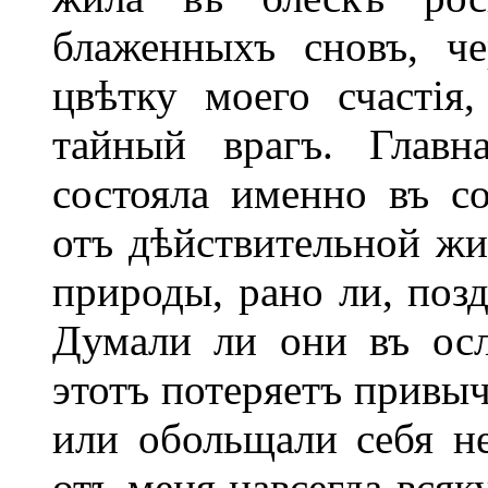
блаженныхъ сновъ, ч
цвѣтку моего счастія
тайный врагъ. Главн
состояла именно въ с
отъ дѣйствительной жи
природы, рано ли, позд
Думали ли они въ осл
этотъ потеряетъ привы
или обольщали себя н
отъ меня навсегда всяк