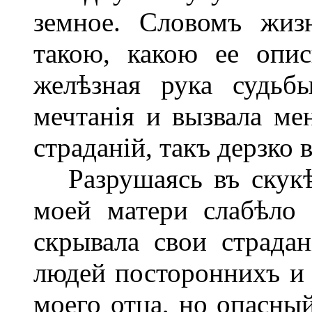
земное. Словомъ жиз
такою, какою ее опи
желѣзная рука судьб
мечтанія и вызвала м
страданій, такъ дерзко
Разрушаясь въ скукѣ 
моей матери слабѣло
скрывала свои страда
людей постороннихъ и
моего отца, но опасный