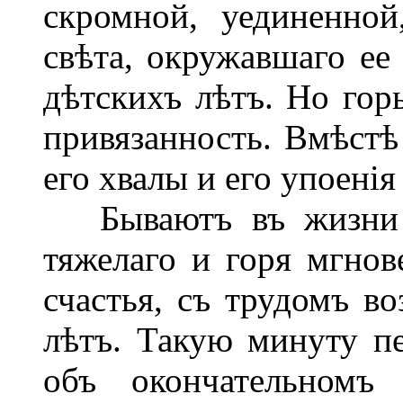
скромной, уединенной
свѣта, окружавшаго ее
дѣтскихъ лѣтъ. Но горь
привязанность. Вмѣстѣ
его хвалы и его упоені
Бываютъ въ жизни м
тяжелаго и горя мгнов
счастья, съ трудомъ во
лѣтъ. Такую минуту пе
объ окончательномъ 