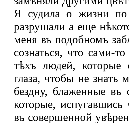
замѣняли другими цвѣ
Я судила о жизни по
разрушали а еще нѣко
меня въ подобномъ заб
сознаться, что сами-т
тѣхъ людей, которые 
глаза, чтобы не знать 
бездну, блаженные въ 
которые, испугавшись 
въ совершенной увѣрен