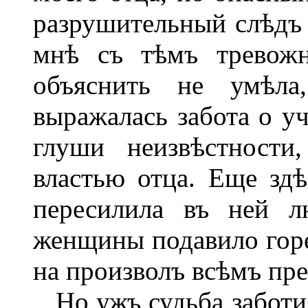
разрушительный слѣдъ 
мнѣ съ тѣмъ тревожн
объяснить не умѣла
выражалась забота о уч
глуши неизвѣстност
властью отца. Еще здѣ
пересилила въ ней л
женщины подавило горе
на произволъ всѣмъ пр
Но ужъ судьба заботил