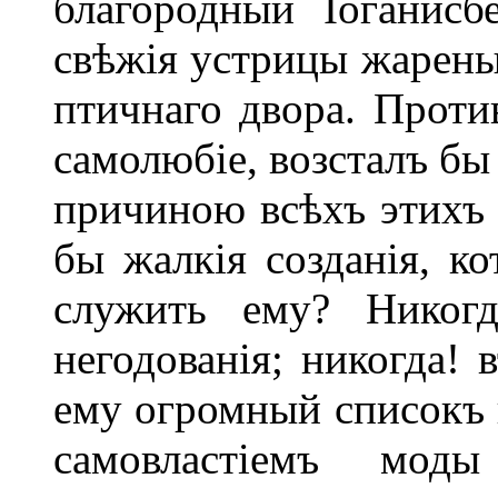
благородный Іоганис
свѣжія устрицы жарены
птичнаго двора. Проти
самолюбіе, возсталъ бы
причиною всѣхъ этихъ
бы жалкія созданія, к
служить ему? Никогд
негодованія; никогда! 
ему огромный списокъ 
самовластіемъ мо