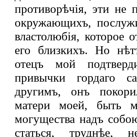
противорѣчія, эти не 
окружающихъ, послужи
властолюбія, которое о
его близкихъ. Но нѣт
отецъ мой подтверд
привычки гордаго са
другимъ, онъ покори
матери моей, быть м
могущества надъ собою
статься, труднѣе, н