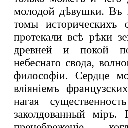
молодой дѣвушки. Въ 
томы историческихъ 
протекали всѣ рѣки з
древней и покой по
небеснаго свода, волн
философіи. Сердце м
вліяніемъ французски
нагая существеннос
заколдованный міръ. 
пренебреженіе, к