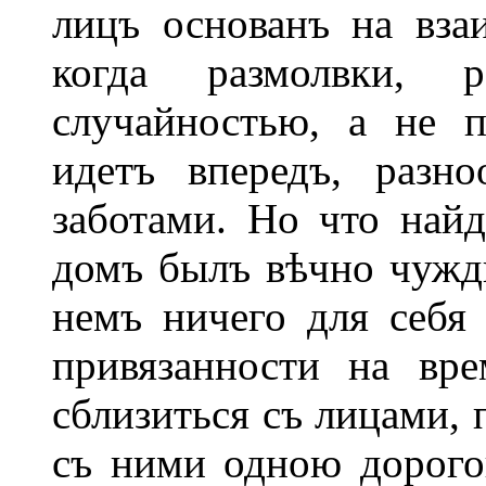
лицъ основанъ на вза
когда размолвки,
случайностью, а не 
идетъ впередъ, разн
заботами. Но что найд
домъ былъ вѣчно чужды
немъ ничего для себя
привязанности на вр
сблизиться съ лицами, 
съ ними одною дорог