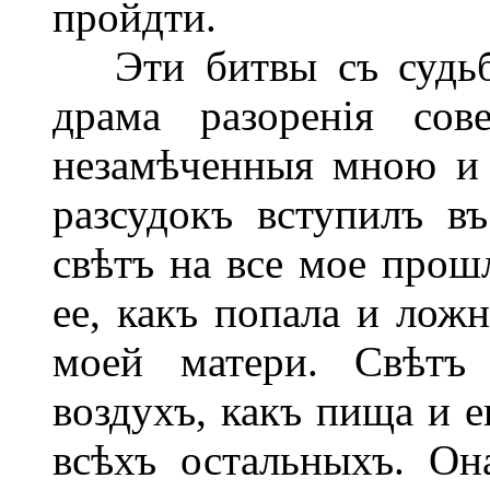
пройдти.
Эти битвы съ судьбо
драма разоренія сов
незамѣченныя мною и 
разсудокъ вступилъ в
свѣтъ на все мое прошл
ее, какъ попала и ложн
моей матери. Свѣтъ
воздухъ, какъ пища и е
всѣхъ остальныхъ. Он