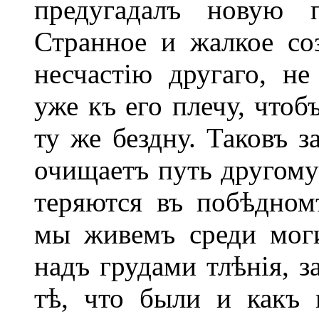
предугадалъ новую п
Странное и жалкое соз
несчастію другаго, н
уже къ его плечу, чтоб
ту же бездну. Таковъ з
очищаетъ путь другом
теряются въ побѣдном
мы живемъ среди мог
надъ грудами тлѣнія, з
тѣ, что были и какъ 