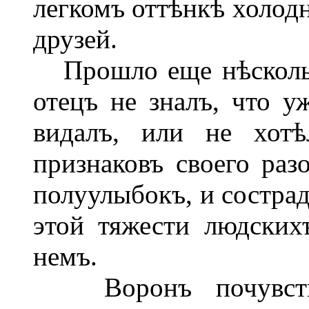
легкомъ оттѣнкѣ холодн
друзей.
Прошло еще нѣсколько
отецъ не зналъ, что у
видалъ, или не хотѣ
признаковъ своего раз
полуулыбокъ, и сострад
этой тяжести людских
немъ.
Воронъ почувствов