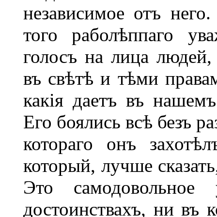
независимое отъ него
того раболѣппаго ува
голосъ на лица людей,
въ свѣтѣ и тѣми права
какія даетъ въ нашемъ
Его боялись всѣ безъ ра
котораго онъ захотѣ
который, лучше сказать
Это самодовольное 
достоинствахъ, ни въ 