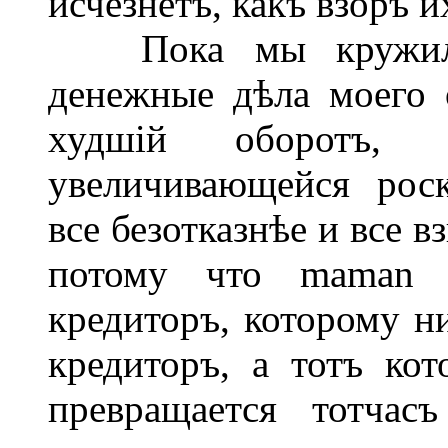
исчезнетъ, какъ взоръ и
Пока мы кружились
денежные дѣла моего 
худшій оборотъ,
увеличивающейся рос
все безотказнѣе и все 
потому что maman б
кредиторъ, которому ни
кредиторъ, а тотъ кот
превращается тотчас