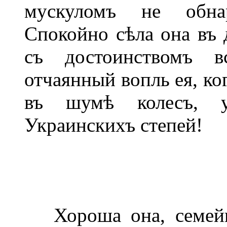
мускуломъ не обна
Спокойно сѣла она въ 
съ достоинствомъ 
отчаянный вопль ея, ко
въ шумѣ колесъ, 
Украинскихъ степей!
Хороша она, семейна