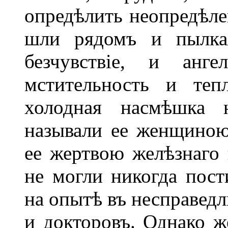
опредѣлить неопредѣлен
шли рядомъ и пылкая
безчувствіе, и анге
мстительность и теп
холодная насмѣшка 
называли ее женщиною
ее жертвою желѣзнаго п
не могли никогда пост
на опытѣ въ несправедл
и докторовъ. Однако же