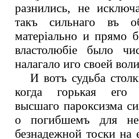
разнились, не исключ
такъ сильнаго въ 
матеріально и прямо б
властолюбіе было чи
налагало иго своей воли
И вотъ судьба столкн
когда горькая его р
высшаго пароксизма сил
о погибшемъ для нее
безнадежной тоски на 