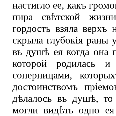
настигло ее, какъ гром
пира свѣтской жизн
гордость взяла верхъ
скрыла глубокія раны 
въ душѣ ея когда она 
которой родилась и
соперницами, которы
достоинствомъ пріем
дѣлалось въ душѣ, то
могли видѣть одно е