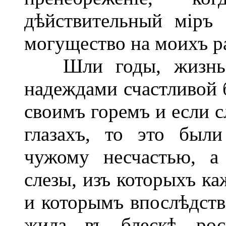
дѣйствительный міръ 
могущество на моихъ р
Шли годы, жизнь т
надеждами счастливой 
своимъ горемъ и если с
глазахъ, то это были
чужому несчастью, а
слезы, изъ которыхъ к
и которымъ впослѣдств
жила въ блескѣ ро