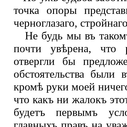
точка опоры предста
черноглазаго, стройнаг
Не будь мы въ такомъ
почти увѣрена, что 
отвергли бы предлож
обстоятельства были 
кромѣ руки моей ничего
что какъ ни жалокъ это
будетъ первымъ усло
главныхъ правъ на ува