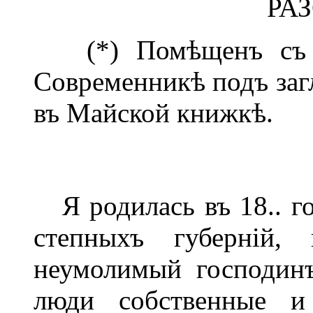
РАЗ
(*) Помѣщенъ съ н
Современникѣ подъ заг
въ Майской книжкѣ.
Я родилась въ 18.. г
степныхъ губерній, 
неумолимый господинъ
люди собственные и