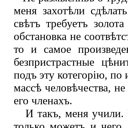
меня захотѣли сдѣлать
свѣтъ требуетъ золота
обстановка не соотвѣтс
то и самое произведе
безпристрастные цѣни
подъ эту котегорію, по
массѣ человѣчества, не
его членахъ.
И такъ, меня учили. 
только можетъ и чего