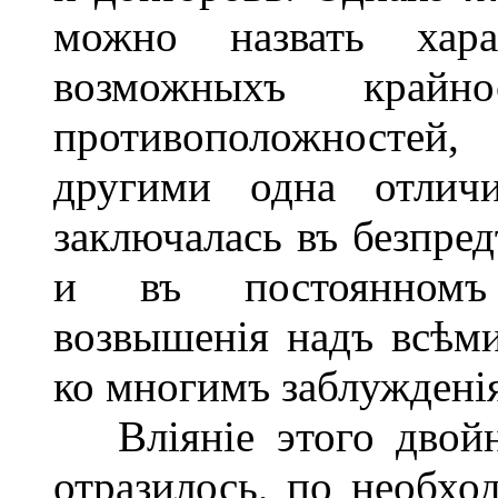
можно назвать хар
возможныхъ крайн
противоположностей
другими одна отличи
заключалась въ безпред
и въ постоянномъ 
возвышенія надъ всѣм
ко многимъ заблуждені
Вліяніе этого двойн
отразилось, по необхо