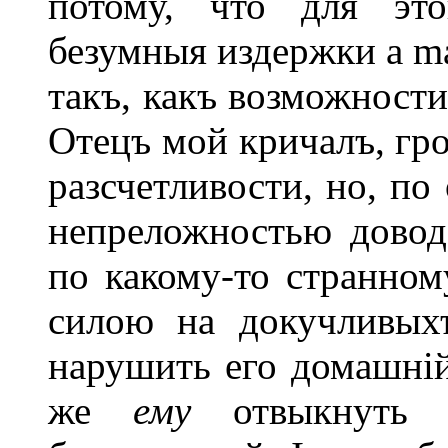
потому, что для эт
безумныя издержки а ma
такъ, какъ возможности
Отецъ мой кричалъ, гро
разсчетливости, но, по
непреложностью довод
по какому-то странно
силою на докучливых
нарушить его домашній
же
ему
отвыкнуть о