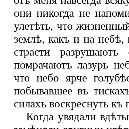
они никогда не напоми
улетѣть, что жизненный
землѣ, какъ и на небѣ,
страсти разрушаютъ 
помрачаютъ лазурь неб
что небо ярче голубѣ
побывавшее въ тисках
силахъ воскреснуть къ
Когда увядали вдѣты 