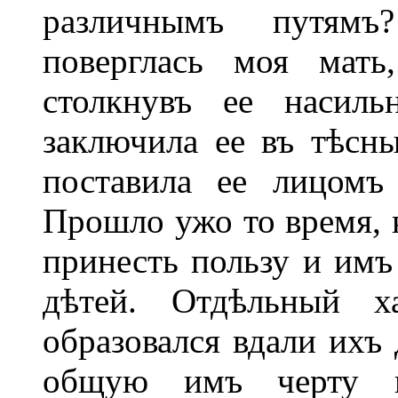
различнымъ путямъ
поверглась моя мать,
столкнувъ ее насиль
заключила ее въ тѣсн
поставила ее лицомъ
Прошло ужо то время, 
принесть пользу и имъ
дѣтей. Отдѣльный х
образовался вдали ихъ 
общую имъ черту в