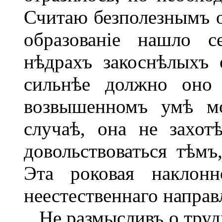
Считаю безполезнымъ о
образованіе нашло с
нѣдрахъ закоснѣлыхъ 
сильнѣе должно оно 
возвышенномъ умѣ м
случаѣ, она не захот
довольствоваться тѣмъ
Эта роковая наклон
неестественнаго направ
Не размысливъ о трудно