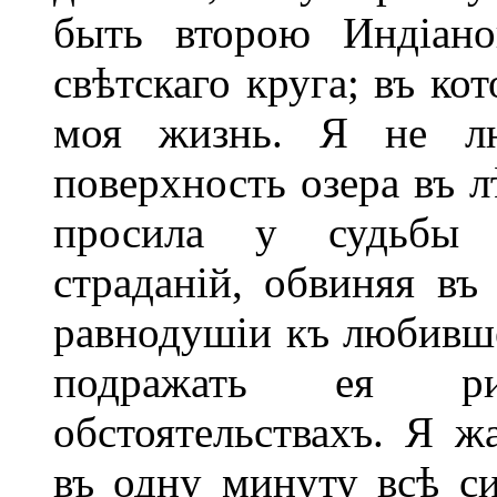
быть второю Индіано
свѣтскаго круга; въ ко
моя жизнь. Я не лю
поверхность озера въ л
просила у судьбы 
страданій, обвиняя въ
равнодушіи къ любивше
подражать ея ри
обстоятельствахъ. Я 
въ одну минуту всѣ с