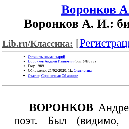
Воронков А
Воронков А. И.: б
[
Регистрац
Lib.ru/Классика:
Оставить комментарий
Воронков Андрей Иванович
(
bmn@lib.ru
)
Год: 1989
Обновлено: 21/02/2020. 1k.
Статистика.
Статья
:
Справочная
Об авторе
ВОРОНКОВ
Андре
поэт. Был (видимо,