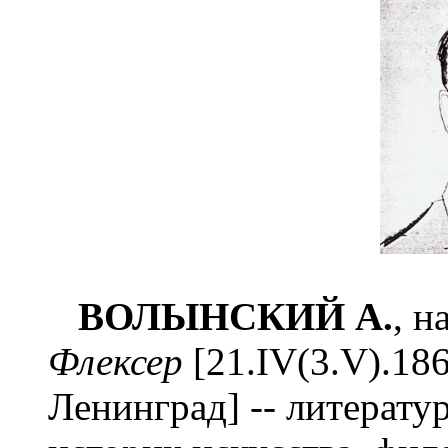
ВОЛЫНСКИЙ А.
, 
Флексер
[21.IV(3.V).18
Ленинград] -- литерату