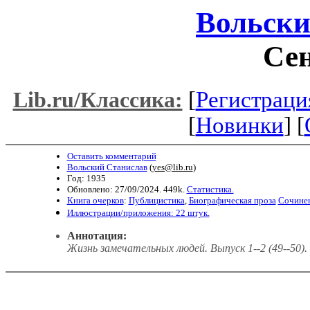
Вольски
Се
[
Регистраци
Lib.ru/Классика:
[
Новинки
] [
Оставить комментарий
Вольский Станислав
(
yes@lib.ru
)
Год: 1935
Обновлено: 27/09/2024. 449k.
Статистика.
Книга очерков
:
Публицистика
,
Биографическая проза
Сочине
Иллюстрации/приложения: 22 штук.
Аннотация:
Жизнь замечательных людей. Выпуск 1--2 (49--50).