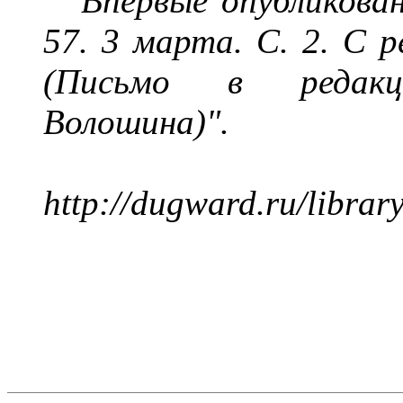
Впервые опубликова
57. 3 марта. С. 2. С 
(Письмо в редакц
Волошина)".
http
://
dugward
.
ru
/
librar