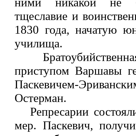
ними никакой не б
тщеславие и воинстве
1830 года, начатую ю
училища.
Братоубийственная 
приступом Варшавы г
Паскевичем-Эриванск
Остерман.
Репресарии состояли
мер. Паскевич, получ