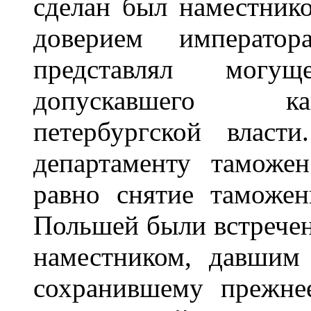
сделан был наместник
доверием императо
представлял могущ
допускавшего как
петербургской власт
департаменту таможе
равно снятие таможе
Польшей были встрече
наместником, давшим 
сохранившему прежнее