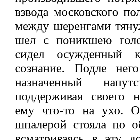
взвода московского по
между шеренгами тянул
шел с поникшею голо
сидел осужденный к
сознание. Подле нег
назначенный напут
поддерживая своего н
ему что-то на ухо. О
шпалерой стояла по о
всматриваясь в эту д