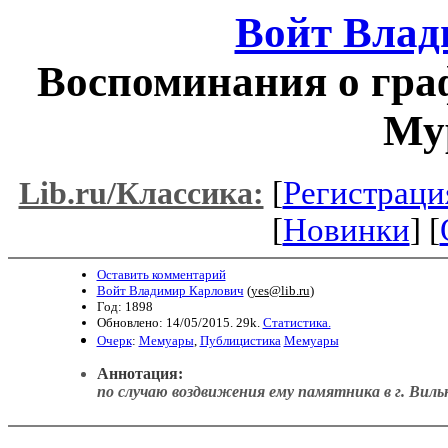
Войт Влад
Воспоминания о гра
Му
[
Регистраци
Lib.ru/Классика:
[
Новинки
] [
Оставить комментарий
Войт Владимир Карлович
(
yes@lib.ru
)
Год: 1898
Обновлено: 14/05/2015. 29k.
Статистика.
Очерк
:
Мемуары
,
Публицистика
Мемуары
Аннотация:
по случаю воздвижения ему памятника в г. Виль