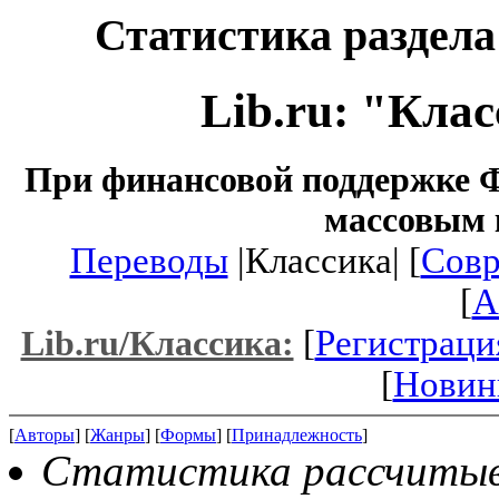
Статистика раздела
Lib.ru: "Кла
При финансовой поддержке Ф
массовым 
Переводы
|Классика| [
Совр
[
A
[
Регистраци
Lib.ru/Классика:
[
Новин
[
Авторы
] [
Жанры
] [
Формы
] [
Принадлежность
]
Статистика рассчитывае