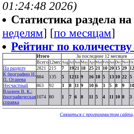
01:24:48 2026)
Статистика раздела на t
неделям
] [
по месяцам
]
Рейтинг по количеству
Итого
За последние 12 месяцев
Всего
12мес
Aug
Jul
Jun
May
Apr
Mar
Feb
Jan
Dec
Nov
Oc
По разделу
2821
215
7
19
21
18
25
21
10
20
15
29
1
К биографии Н.
884
135
5
12
11
9
16
18
5
13
10
22
5
П. Огарева
Несчастный
863
92
3
8
11
9
10
6
3
5
8
9
1
Влазнев В. К.:
биографическая
1074
80
1
7
6
8
11
5
4
11
10
8
3
справка
Связаться с программистом сайта
.