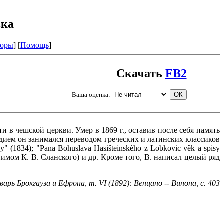
вка
оры
] [
Помощь
]
Скачать
FB2
Ваша оценка:
ти в чешской церкви. Умер в 1869 г., оставив после себя память
рдием он занимался переводом греческих и латинских классиков
(1834); "Pana Bohuslava Hasišteinskèho z Lobkovic věk a spisy
вдонимом К. В. Сланского) и др. Кроме того, В. написал целый ряд
арь Брокгауза и Ефрона, т. VI (1892): Венцано -- Винона, с. 403