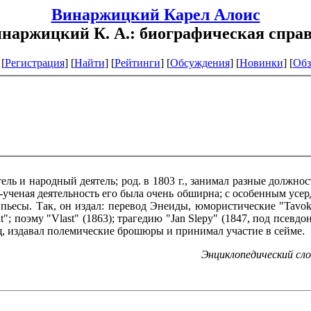
Винаржицкий Карел Алоис
наржицкий К. А.: биографическая спра
[
Регистрация
]
[
Найти
] [
Рейтинги
] [
Обсуждения
] [
Новинки
] [
Обз
ель и народный деятель; род. в 1803 г., занимал разные должнос
-ученая деятельность его была очень обширна; с особенным усе
ьесы. Так, он издал: перевод Энеиды, юмористические "Tavoky" 
ířat"; поэму "Vlast" (1863); трагедию "Jan Slepy" (1847, под псе
, издавал полемические брошюры и принимал участие в сейме.
Энциклопедический слов