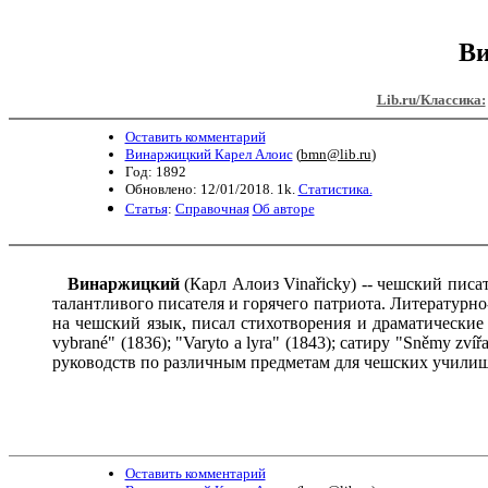
Ви
Lib.ru/Классика:
Оставить комментарий
Винаржицкий Карел Алоис
(
bmn@lib.ru
)
Год: 1892
Обновлено: 12/01/2018. 1k.
Статистика.
Статья
:
Справочная
Об авторе
Винаржицкий
(Карл Алоиз Vinařickу) -- чешский писат
талантливого писателя и горячего патриота. Литературно
на чешский язык, писал стихотворения и драматические п
vybrané" (1836); "Varyto a lyra" (1843); сатиру "Sněmy zv
руководств по различным предметам для чешских училищ
Оставить комментарий