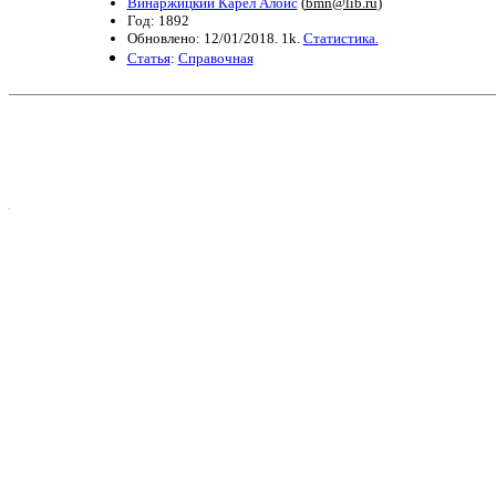
Винаржицкий Карел Алоис
(
bmn@lib.ru
)
Год: 1892
Обновлено: 12/01/2018. 1k.
Статистика.
Статья
:
Справочная