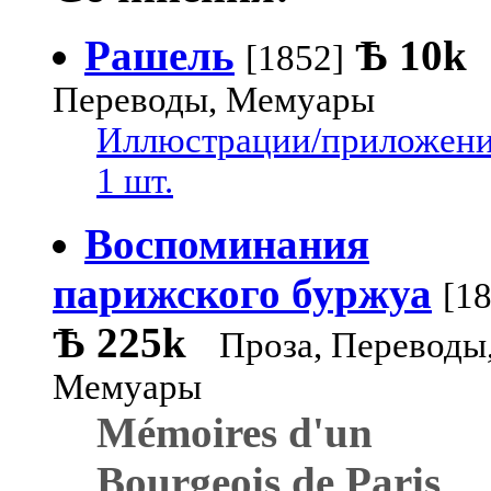
Рашель
Ѣ
10k
[1852]
Переводы, Мемуары
Иллюстрации/приложени
1 шт.
Воспоминания
парижского буржуа
[1
Ѣ
225k
Проза, Переводы
Мемуары
Mémoires d'un
Bourgeois de Paris
.