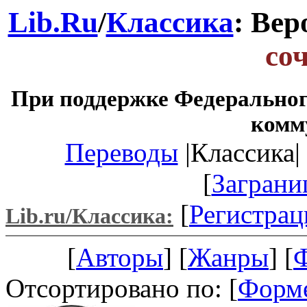
Lib.Ru
/
Классика
: Вер
со
При поддержке Федеральног
комм
Переводы
|Классика| 
[
Заграни
[
Регистрац
Lib.ru/Классика:
[
Авторы
] [
Жанры
] [
Отсортировано по: [
Форм