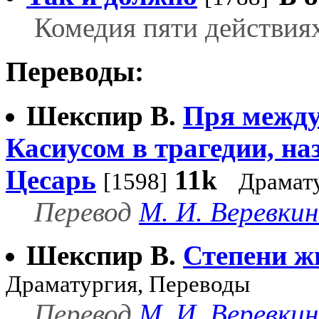
Комедия пяти действия
Переводы:
Шекспир В.
Пря между
Касиусом в трагедии, н
Цесарь
11k
[1598]
Драмат
Перевод
М. И. Веревки
Шекспир В.
Степени ж
Драматургия, Переводы
Перевод
М. И. Веревки