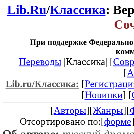
Lib.Ru
/
Классика
: Ве
Со
При поддержке Федеральног
ком
Переводы
|Классика| [
Совр
[
A
[
Регистраци
Lib.ru/Классика:
[
Новинки
] [
[
Авторы
][
Жанры
][
Отсортировано по:[
форме
Об авторе:
русский драма