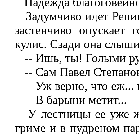
Надежда благоговейно 
Задумчиво идет Репин
застенчиво опускает 
кулис. Сзади она слыши
-- Ишь, ты! Голыми ру
-- Сам Павел Степанов
-- Уж верно, что еж... ко
-- В барыни метит...
У лестницы ее уже жд
гриме и в пудреном па