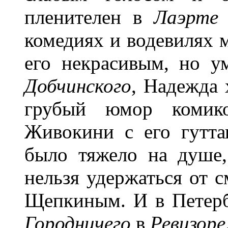
пленителен в
Лаэрте
комедиях и водевилях 
его некрасивым, но у
Добчинского
, Надежда 
грубый юмор комик
Живокини с его гутта
было тяжело на душе
нельзя удержаться от с
Щепкиным. И в Петербу
Городничего
в
Ревизоре