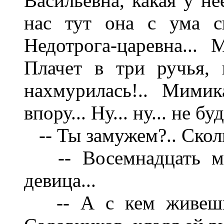
Васильевна, какая у не
нас тут она с ума с
Недотрога-царевна... 
Плачет в три ручья, 
нахмурилась!.. Мимик
впору... Ну... ну... не бу
-- Ты замужем?.. Сколь
-- Восемнадцать мин
девица...
-- А с кем живешь, 