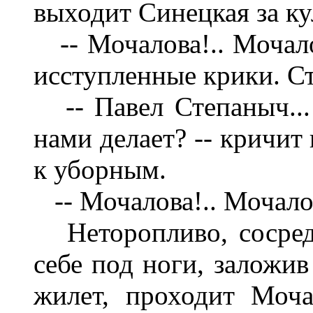
выходит Синецкая за ку
-- Мочалова!.. Мочалов
исступленные крики. Ст
-- Павел Степаныч... П
нами делает? -- кричит
к уборным.
-- Мочалова!.. Мочалов
Неторопливо, сосредо
себе под ноги, заложив
жилет, проходит Моч