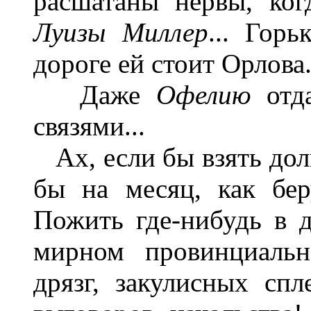
расшатаны нервы, ко
Луизы Миллер
... Гор
дороге ей стоит Орлова.
Даже
Офелию
отда
связями...
Ах, если бы взять долг
бы на месяц, как бе
Пожить где-нибудь в д
мирном провинциальн
дрязг, закулисных сп