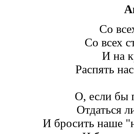
А
Со все
Со всех с
И на 
Распять нас
О, если бы
Отдаться л
И бросить наше "н