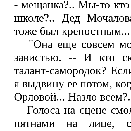
- мещанка?.. Мы-то кто
школе?.. Дед Мочалов
тоже был крепостным...
"Она еще совсем моло
завистью. -- И кто с
талант-самородок? Есл
я выдвину ее потом, ко
Орловой... Назло всем?.
Голоса на сцене смол
пятнами на лице, с