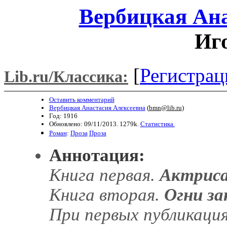
Вербицкая Ана
Иг
[
Регистрац
Lib.ru/Классика:
Оставить комментарий
Вербицкая Анастасия Алексеевна
(
bmn@lib.ru
)
Год: 1916
Обновлено: 09/11/2013. 1279k.
Статистика.
Роман
:
Проза
Проза
Аннотация:
Книга первая.
Актрис
Книга вторая.
Огни з
При первых публикация