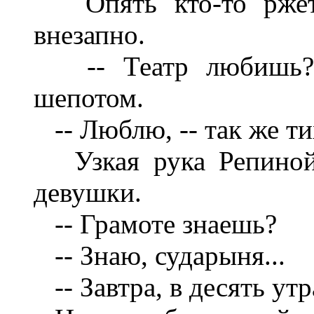
Опять кто-то ржет с
внезапно.
-- Театр любишь? -
шепотом.
-- Люблю, -- так же тих
Узкая рука Репиной 
девушки.
-- Грамоте знаешь?
-- Знаю, сударыня...
-- Завтра, в десять утр