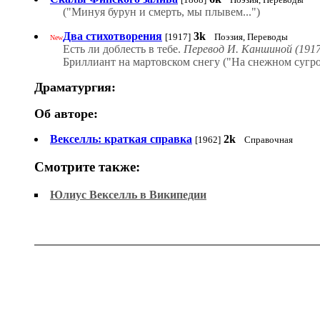
("Минуя бурун и смерть, мы плывем...")
Два стихотворения
3k
[1917]
Поэзия, Переводы
New
Есть ли доблесть в тебе.
Перевод И. Каншиной (1917
Бриллиант на мартовском снегу ("На снежном сугро
Драматургия:
Об авторе:
Векселль: краткая справка
2k
[1962]
Справочная
Смотрите также:
Юлиус Векселль в Википедии