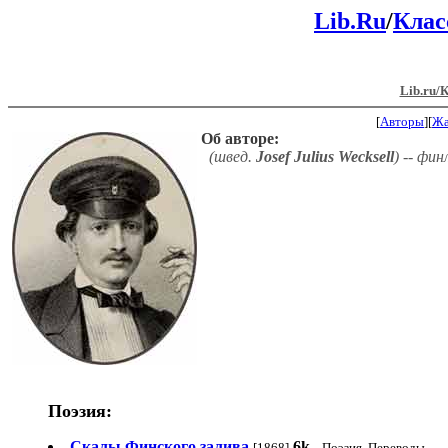
Lib.Ru
/
Клас
Lib.ru/
[
Авторы
][
Ж
Об авторе:
(швед.
Josef Julius Wecksell
) -- фи
Поэзия:
Скалы Финского залива
6k
[1868]
Поэзия, Переводы