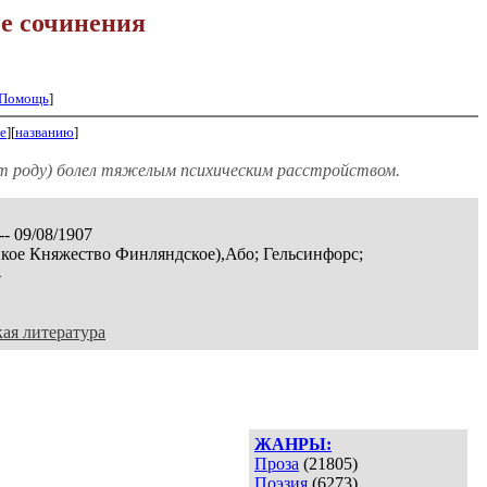
е сочинения
Помощь
]
е
][
названию
]
 от роду) болел тяжелым психическим расстройством.
-- 09/08/1907
кое Княжество Финляндское),Або; Гельсинфорс;
4
ая литература
ЖАНРЫ:
Проза
(21805)
Поэзия
(6273)