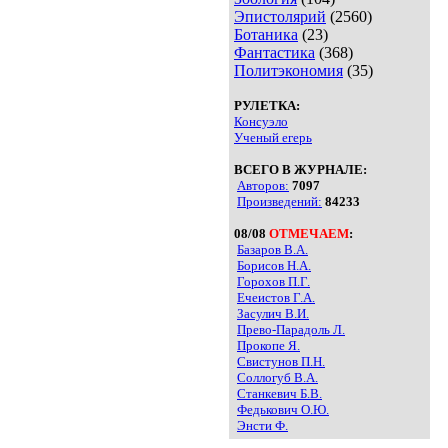
Эпистолярий
(2560)
Ботаника
(23)
Фантастика
(368)
Политэкономия
(35)
РУЛЕТКА:
Консуэло
Ученый егерь
ВСЕГО В ЖУРНАЛЕ:
Авторов:
7097
Произведений:
84233
08/08
ОТМЕЧАЕМ
:
Базаров В.А.
Борисов Н.А.
Горохов П.Г.
Ечеистов Г.А.
Засулич В.И.
Прево-Парадоль Л.
Прокопе Я.
Свистунов П.Н.
Соллогуб В.А.
Станкевич Б.В.
Федькович О.Ю.
Энсти Ф.