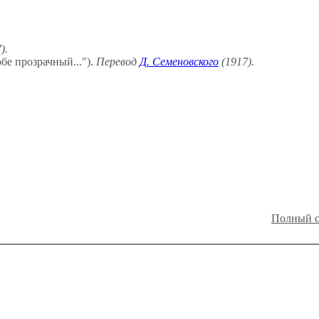
).
бе прозрачный...").
Перевод
Д. Семеновского
(1917).
Полный с