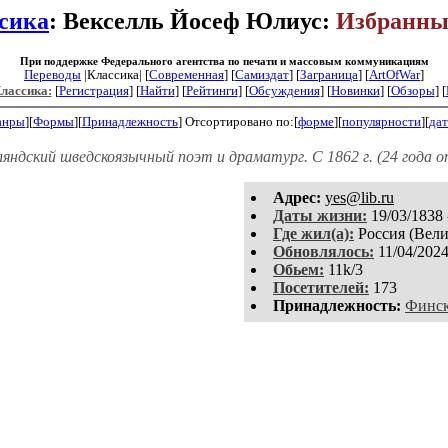
сика
: Векселль Йосеф Юлиус:
Избранны
При поддержке Федерального агентства по печати и массовым коммуникациям
Переводы
|Классика| [
Современная
] [
Самиздат
] [
Заграница
] [
ArtOfWar
]
Классика:
[
Регистрация
]
[
Найти
] [
Рейтинги
] [
Обсуждения
] [
Новинки
] [
Обзоры
] [
анры
][
Формы
][
Принадлежность
]
Отсортировано по:[
форме
][
популярности
][
дат
нляндский шведскоязычный поэт и драматург. С 1862 г. (24 года
Aдpeс:
yes@lib.ru
Даты жизни:
19/03/1838 
Где жил(а):
Россия (Вели
Обновлялось:
11/04/202
Обьем:
11k/3
Посетителей:
173
Принадлежность:
Финск