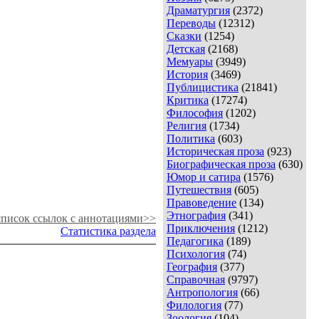
Драматургия
(2372)
Переводы
(12312)
Сказки
(1254)
Детская
(2168)
Мемуары
(3949)
История
(3469)
Публицистика
(21841)
Критика
(17274)
Философия
(1202)
Религия
(1734)
Политика
(603)
Историческая проза
(923)
Биографическая проза
(630)
Юмор и сатира
(1576)
Путешествия
(605)
Правоведение
(134)
Этнография
(341)
писок ссылок с аннотациями>>
Приключения
(1212)
Статистика раздела
Педагогика
(189)
Психология
(74)
География
(377)
Справочная
(9797)
Антропология
(66)
Филология
(77)
Зоология
(104)