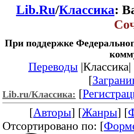
Lib.Ru
/
Классика
: В
Со
При поддержке Федеральног
комм
Переводы
|Классика| 
[
Заграни
[
Регистрац
Lib.ru/Классика:
[
Авторы
] [
Жанры
] [
Отсортировано по: [
Форм