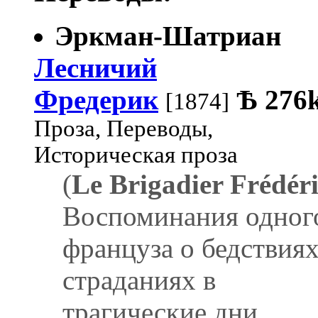
Эркман-Шатриан
Лесничий
Фредерик
Ѣ
276
[1874]
Проза, Переводы,
Историческая проза
(
Le Brigadier Frédér
Воспоминания одног
француза о бедствиях
страданиях в
трагические дни