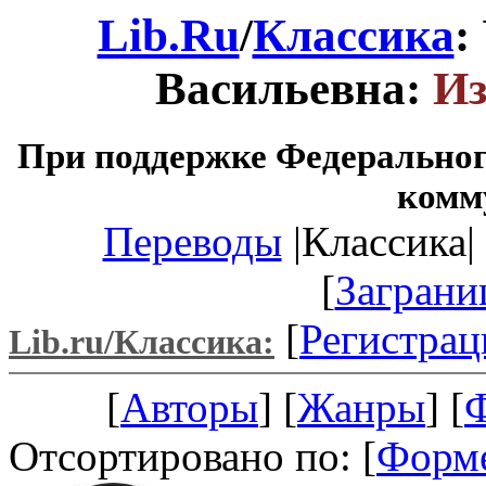
Lib.Ru
/
Классика
:
Васильевна:
Из
При поддержке Федеральног
комм
Переводы
|Классика| 
[
Заграни
[
Регистрац
Lib.ru/Классика:
[
Авторы
] [
Жанры
] [
Отсортировано по: [
Форм