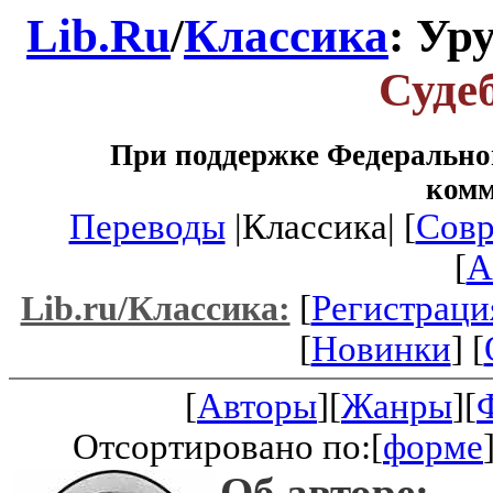
Lib.Ru
/
Классика
: Ур
Суде
При поддержке Федеральног
ком
Переводы
|Классика| [
Совр
[
A
[
Регистраци
Lib.ru/Классика:
[
Новинки
] [
[
Авторы
][
Жанры
][
Отсортировано по:[
форме
Об авторе: