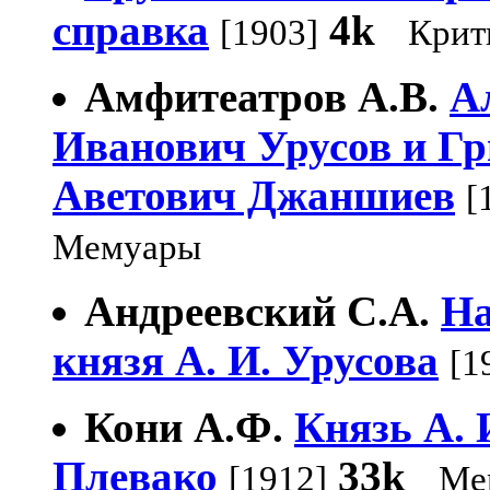
справка
4k
[1903]
Крит
Амфитеатров А.В.
А
Иванович Урусов и Г
Аветович Джаншиев
[
Мемуары
Андреевский С.А.
На
князя А. И. Урусова
[1
Кони А.Ф.
Князь А. 
Плевако
33k
[1912]
Ме