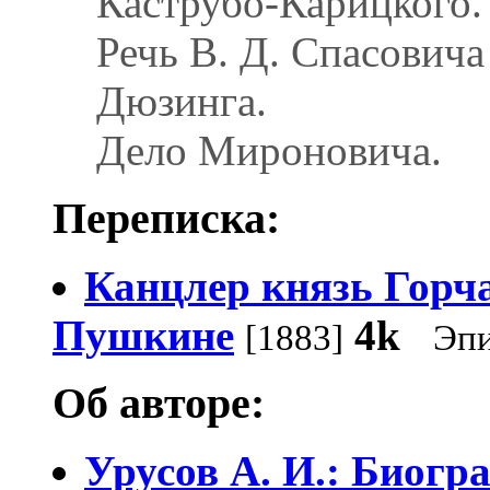
Каструбо-Карицкого.
Речь В. Д. Спасовича
Дюзинга.
Дело Мироновича.
Переписка:
Канцлер князь Горч
Пушкине
4k
[1883]
Эпи
Об авторе:
Урусов А. И.: Биогр