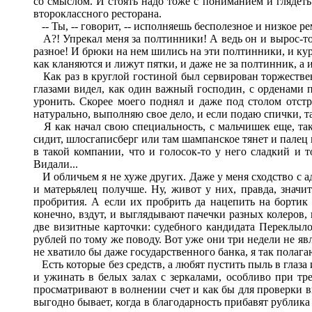
со смыслом. И стоять надо тоже с пониманием и глядеть т
второклассного ресторана.
-- Ты, -- говорит, -- исполняешь бесполезное и низкое 
А?! Упрекал меня за полтинники! А ведь он и вырос-то н
разное! И брюки на нем шились на эти полтинники, и курт
как кланяются и лижут пятки, и даже не за полтинник, а
Как раз в круглой гостиной был сервирован торжестве
глазами видел, как один важный господин, с орденами 
уронить. Скорее моего поднял и даже под столом отстра
натурально, выполняю свое дело, и если подаю спички, та
Я как начал свою специальность, с мальчишек еще, так п
сидит, шлосгаписберг или там шампанское тянет и палец м
в такой компании, что и голосок-то у него сладкий и т
Видали...
И обличьем я не хуже других. Даже у меня сходство с а
и матерьялец получше. Ну, живот у них, правда, значи
пробрития. А если их пробрить да нацепить на бортик
конечно, вздут, и выглядывают пачечки разных колеров, 
две визитные карточки: судебного кандидата Переклылов
рублей по тому же поводу. Вот уже они три недели не явл
не хватило бы даже государственного банка, я так полага
Есть которые без средств, а любят пустить пыль в глаза
и ужинать в белых залах с зеркалами, особливо при тр
просматривают в волнении счет и как бы для проверки в
выгодно бывает, когда в благодарность прибавят рублика