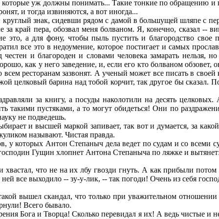
, которые уж должны понимать... Такие тонкие по обращению и 
онят, и тогда извиняются, а вот иногда...
руглый знак, сидевши рядом с дамой в большущей шляпе с перьям
е за край пера, обозвал меня болваном. Я, конечно, сказал -- в
е это, а для фону, чтобы пыль пустить и благородство свое 
атил все это в недоумение, которое постигает и самых просла
 честен и благороден и словами человека замарать нельзя, но
орошо, как у него заведение, и, если его кто болваном обзовет, 
 всем ресторанам зазвонят. А ученый может все писать в своей 
ужой целковый барина над тобой корчит, так другое бы сказал. П
авляли за книгу, а посуды наколотили на десять целковых. А
 такими пустяками, а то могут обидеться! Они по раздражению
науку не подведешь.
ает и высшей маркой запивает, так вот и думается, за какой т
 жуликом называют. Чистая правда.
 у которых Антон Степаныч дела ведет по судам и со всеми су
й господин Гущин хлопнет Антона Степаныча по ляжке и вытянет
хвастал, что не на их лбу гвозди гнуть. А как прибыли потом
ей все выходило -- зу-у-лик, -- так погоди! Очень из себя госп
акой вышел скандал, что только при уважительном отношении к
рнули! Всего бывало.
рения Бога и Творца! Сколько перевидал я их! А ведь чистые и 