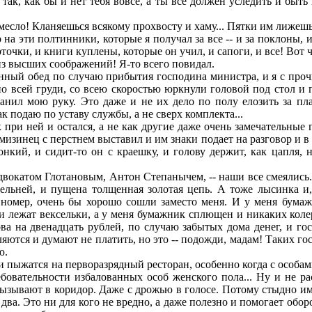
ак, как бы и нет тебя вовсе, а ты все должен уследить и быть н
ремесло! Кланяешься всякому прохвосту и хаму... Пятки им лижеш
а эти полтинники, которые я получал за все -- и за поклоны, 
очки, и книги куплены, которые он учил, и сапоги, и все! Вот ч
 из высших соображений! Я-то всего повидал.
нный обед по случаю прибытия господина министра, и я с про
по всей груди, со всею скоростью юркнули головой под стол и
нил мою руку. Это даже и не их дело по полу елозить за плат
к подаю по уставу службы, а не сверх комплекта...
ри ней и остался, а не как другие даже очень замечательные г
изинец с перстнем выставил и им знаки подает на разговор и в б
онкий, и сидит-то он с краешку, и голову держит, как цапля,
двокатом Глотановым, Антон Степанычем, -- наши все смеялись.
тельней, и пущена толщенная золотая цепь. А тоже лысинка и,
 номер, очень бы хорошо сошли заместо меня. И у меня бумаж
и лежат вексельки, а у меня бумажник сплющен и никаких колер
а на двенадцать рублей, по случаю забытых дома денег, и госп
яются и думают не платить, но это -- подожди, мадам! Таких гос
ю.
 и пыжатся на перворазрядный ресторан, особенно когда с особа
ебовательности избалованных особ женского пола... Ну и не р
ызывают в коридор. Даже с дрожью в голосе. Потому стыдно им
 два. Это ни для кого не вредно, а даже полезно и помогает обо