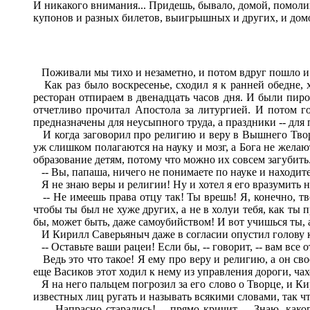
И никакого внимания... Придешь, бывало, домой, помолишь
купонов и разных билетов, выигрышных и других, и домо
Поживали мы тихо и незаметно, и потом вдруг пошло и п
Как раз было воскресенье, сходил я к ранней обедне, 
ресторан отпираем в двенадцать часов дня. И были пиро
отчетливо прочитал Апостола за литургией. И потом г
предназначены для неусыпного труда, а праздники -- для
И когда заговорил про религию и веру в Вышнего Творц
уж слишком полагаются на науку и мозг, а Бога не желают
образование детям, потому что можно их совсем загубить
-- Вы, папаша, ничего не понимаете по науке и находитесь 
Я не знаю веры и религии! Ну и хотел я его вразумить н
-- Не имеешь права отцу так! Ты врешь! Я, конечно, тво
чтобы ты был не хуже других, а не в холуи тебя, как ты 
бы, может быть, даже самоубийством! И вот учишься ты, а 
И Кирилл Саверьяныч даже в согласии опустил голову к
-- Оставьте ваши рацеи! Если бы, -- говорит, -- вам все 
Ведь это что такое! Я ему про веру и религию, а он свое
еще Васиков этот ходил к нему из управления дороги, чах
Я на него пальцем погрозил за его слово о Творце, и Кирил
известных лиц ругать и называть всякими словами, так 
-- Напрасно старались! -- прямо кричит. -- Знаю, каког