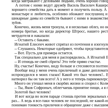
когда завтракают с деловыми людьми, очень хорошо говоря
А потом с ними ведут дружбу Василь Василич Кашеротов
хорошего семейства дать в момент и получить пользу. А
монастыре и любитель, особливо обожают послушниц и 
шикарные дамы из семейств бывают с ними в знакомстве. 
зубов.
Конечно, жизнь меня тронула, и я несколько облез, но н
номера бритые, но когда директор Штросс, нашего рест
метрдотеля и наказали:
-- Оставить с баками.
Игнатий Елисеич живот спрятал из почтения и изогнулс
-- Слушаюсь. Некоторые одобряют, чтобы представитель
-- Вот. Пусть для примера остается.
Так специально для меня и распорядились. А Игнатий Ел
-- И отнюдь не смей сбрить! Это тебе прямо счастье.
Ну, счастье! Конечно, виду больше и стесняются полтин
Вообще вид у меня очень приличный и даже дипломатиче
испрокудился в моих глазах! Какой это был человек!..
натворил бы он там всего! А у него и теперь парикмахерс
Много он утешал меня в скорбях жизни и спорил с Кол
-- Ты, Яков Софроныч, облегчаешь принятие пищи, а я п
Золотой был человек!
И вот когда во всем параде стоишь против зеркальных ст
раз... А ведь я все-таки человек не последний, не какой
понимаю тонкость приличия и обращение даже с высшими 