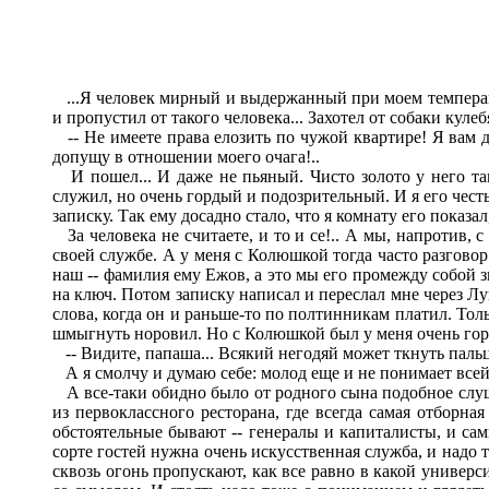
...Я человек мирный и выдержанный при моем темпераменте
и пропустил от такого человека... Захотел от собаки куле
-- Не имеете права елозить по чужой квартире! Я вам д
допущу в отношении моего очага!..
И пошел... И даже не пьяный. Чисто золото у него там.
служил, но очень гордый и подозрительный. И я его чест
записку. Так ему досадно стало, что я комнату его показал,
За человека не считаете, и то и се!.. А мы, напротив,
своей службе. А у меня с Колюшкой тогда часто разговор
наш -- фамилия ему Ежов, а это мы его промежду собой зв
на ключ. Потом записку написал и переслал мне через Лу
слова, когда он и раньше-то по полтинникам платил. Толь
шмыгнуть норовил. Но с Колюшкой был у меня очень горяч
-- Видите, папаша... Всякий негодяй может ткнуть пальц
А я смолчу и думаю себе: молод еще и не понимает всей 
А все-таки обидно было от родного сына подобное слушат
из первоклассного ресторана, где всегда самая отборна
обстоятельные бывают -- генералы и капиталисты, и сам
сорте гостей нужна очень искусственная служба, и надо т
сквозь огонь пропускают, как все равно в какой универс