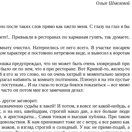
Ольге Шмелевой
о после таких слов прямо как ожгло меня. С глазу на глаз я бы
те!.. Привыкли в ресторанах по карманам гулять, так думаете,
мнату очистил. Натерпелись от него всего. В участке писарем
ом характере и постоянно нетрезвом виде, и вывесил к воротам
Колюшка предупреждал, что он может быть очень зловредный при
 было не по нем, что я при ресторане. Вот Кривой-то, жилец-то
б я его за это слово, но он очень хитрый и моментально заперся
едлагал набавить за комнату полтинник. Плюнул я на эти пустые
ступкам... И на глаза-то всегда боялся показаться -- все мимо
часто он потом мне все замечания делал:
 другое заговорит.
азначению судьбы я лакей! И потом, я вовсе не какой-нибудь, а
, и на низ, швейцарам, строгий наказ дан, а все больше люди
, и аристократы... Самая тонкая и высшая публика. При таком
удовольствия. К нам принимают тоже не с ветру, а все равно как
 знаков, и взгляд строгий и солидный. У нас не прими-подай, а