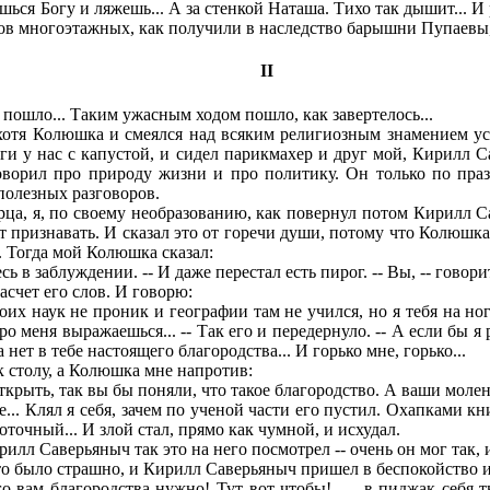
ся Богу и ляжешь... А за стенкой Наташа. Тихо так дышит... И р
в многоэтажных, как получили в наследство барышни Пупаевы, 
II
ошло... Таким ужасным ходом пошло, как завертелось...
хотя Колюшка и смеялся над всяким религиозным знамением усе
ги у нас с капустой, и сидел парикмахер и друг мой, Кирилл 
оворил про природу жизни и про политику. Он только по праз
 полезных разговоров.
а, я, по своему необразованию, как повернул потом Кирилл Са
 признавать. И сказал это от горечи души, потому что Колюшка н
. Тогда мой Колюшка сказал:
в заблуждении. -- И даже перестал есть пирог. -- Вы, -- говорит,
асчет его слов. И говорю:
их наук не проник и географии там не учился, но я тебя на но
про меня выражаешься... -- Так его и передернуло. -- А если бы 
нет в тебе настоящего благородства... И горько мне, горько...
 столу, а Колюшка мне напротив:
открыть, так вы бы поняли, что такое благородство. А ваши моле
... Клял я себя, зачем по ученой части его пустил. Охапками кн
оточный... И злой стал, прямо как чумной, и исхудал.
л Саверьяныч так это на него посмотрел -- очень он мог так, и ро
что было страшно, и Кирилл Саверьяныч пришел в беспокойство и
о вам благородства нужно! Тут вот чтобы!.. -- в пиджак себя т