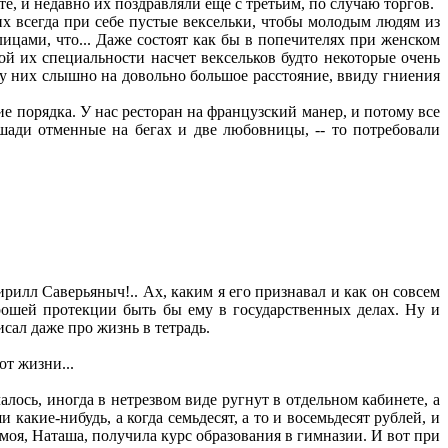
е, и недавно их поздравляли еще с третьим, по случаю торгов.
х всегда при себе пустые вексельки, чтобы молодым людям из
лицами, что... Даже состоят как бы в попечителях при женском
й их специальности насчет вексельков будто некоторые очень
а у них слышно на довольно большое расстояние, ввиду гниения
ие порядка. У нас ресторан на французский манер, и потому все
ошади отменные на бегах и две любовницы, -- то потребовали
илл Саверьяныч!.. Ах, каким я его признавал и как он совсем
орошей протекции быть бы ему в государственных делах. Ну и
сал даже про жизнь в тетрадь.
т жизни...
алось, иногда в нетрезвом виде ругнут в отдельном кабинете, а
какие-нибудь, а когда семьдесят, а то и восемьдесят рублей, и
оя, Наташа, получила курс образования в гимназии. И вот при