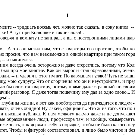
I
 -- тридцать восемь лет, можно так сказать, в соку кипел, -- н
бяки! А тут при Колюшке и такие слова!..
оверял и комнату не запирал, а вы с посторонними лицами шари
.. А это он мстил нам, что с квартиры его просили, чтобы ко
ью просил, что нам невозможно в одной квартире при таком горд
 -- и накинулся.
 с ним всегда очень осторожно и даже стереглись, потому что 
 был про мое занятие. Как он вырос и стал образованный, очень
али, -- и ударил в этот пункт. По карманам гуляю! Чуть не заши
шу, мою супругу. Что от огорчения это он и неустройства, и пр
ко бы очистил квартиру, потому прямо даже страшный по своим по
ий разговор. Я даже тогда пощечину ему дал за одно слово... И 
ем!..
глубины жизни, а вот как пооботрется да приглядится к людям --
ь, очень обидно! Ну лакей, официант... Что ж из того, что по н
я и высшая публика. К нам мелкоту какую даже и не допускают
ые образованные люди, профессора там, и вообще, коммерсанты
оже знать, как держать себя в порядке, чтобы не было какого не
итет. Чтобы и фигурой соответствовал, и лицо было чистое и без