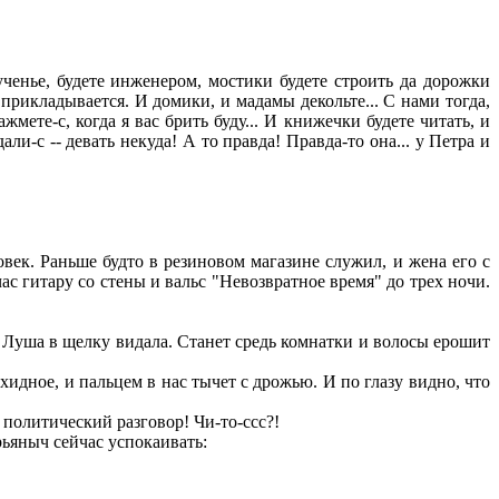
ученье, будете инженером, мостики будете строить да дорожки
и прикладывается. И домики, и мадамы декольте... С нами тогда,
жмете-с, когда я вас брить буду... И книжечки будете читать, и
ли-с -- девать некуда! А то правда! Правда-то она... у Петра и
век. Раньше будто в резиновом магазине служил, и жена его с
с гитару со стены и вальс "Невозвратное время" до трех ночи.
. Луша в щелку видала. Станет средь комнатки и волосы ерошит
идное, и пальцем в нас тычет с дрожью. И по глазу видно, что
 политический разговор! Чи-то-ссс?!
рьяныч сейчас успокаивать: