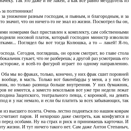
ачеку. Так это даже и не лакей, а как все равно метрдотель из
ь за полтинники!
и за унижение разным господам, и пьяным, и благородным, и за
то значит, что он ничего-то не знал из жизни. Посмотрел бы он,
чими номерами был приставлен к комплекту, сам собственными
 подняли носовой платок, который господин министр изволили
ками... Поглядел бы вот тогда Колюшка, а то -- лакей! Я-то,
оспода. Сегодня, поглядишь, он орлом смотрит, во главе стола
окальчик гукает, что не разберешь; а другой раз усмотришь его
 настороже, и всей-то фигурой играет по одному направлению.
 Оба мы во фраках, только, конечно, у них фрак сшит поровней
 вообще, в масть. Только вот бакенбарды у меня, а у них без
ник, но только разница больше внутренняя. У них бумажник,
ов не имеется, а заместо вексельков вот уже три недели лежат
одина Зацепского, театрального певца, с коронкой, на девять
под и у нас немало, и если бы платить за всех забывающих, так
ми из высшего полета. Очень лестно подняться по нашим коврам
ассчитают паров. И нехорошо даже смотреть, как конфузятся и
 перед особами. Ну на страх и риск и принимаешь карточки. И
роту жизни. И тут ничего такого нет. Сам даже Антон Степаныч,