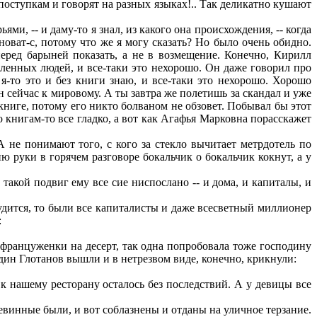
поступкам и говорят на разных языках!.. Так деликатно кушают
и, -- и даму-то я знал, из какого она происхождения, -- когда
иноват-с, потому что же я могу сказать? Но было очень обидно.
перед барыней показать, а не в возмещение. Конечно, Кирилл
вленных людей, и все-таки это нехорошо. Он даже говорил про
 я-то это и без книги знаю, и все-таки это нехорошо. Хорошо
он сейчас к мировому. А ты завтра же полетишь за скандал и уже
книге, потому его никто болваном не обзовет. Побывал бы этот
о книгам-то все гладко, а вот как Агафья Марковна порасскажет
 не понимают того, с кого за стекло вычитает метрдотель по
 руки в горячем разговоре бокальчик о бокальчик кокнут, а у
акой подвиг ему все сие ниспослано -- и дома, и капиталы, и
дится, то были все капиталисты и даже всесветный миллионер
:
 француженки на десерт, так одна попробовала тоже господину
один Глотанов вышли и в нетрезвом виде, конечно, крикнули:
 нашему ресторану осталось без последствий. А у девицы все
невинные были, и вот соблазнены и отданы на уличное терзание.