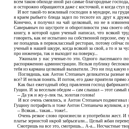
всем таком обиходе иной раз самые благородные господа
и осторожно обращаются даже с косточкой, и когда стул ур
И вот такой-то вежливый господин в мундире, на груди к
я краем рыбьего блюда задел по тесноте их друг к дружк
Конечно, я получил на чай целковый, но не в извинени
Саверьяныч по шустроте и оборотливости ума своего обр
книгу, в которой один ученый написал, что всякий труд
говорить, как не испытано на собственной персоне, ему х
не попадешь в первоклассный ресторан, потому сейчас по
ученый в нашей шкуре, когда всякий за свой, а то и за ч
про инженера, так и выходит на поверку...
Ужинали у нас ученые-то эти. Одного лысенького поздр
распоряжению администрации. Нельзя публику беспокоить
тебя из кармана целковый выхватили. Это ни под какую 
Поглядишь, как Антон Степаныч деликатесы разные выбир
все? И нельзя понять. И потом, его даже приятели прямо
Как был ежегодный обед правления господ фабрикантов,
Гущин. И за веселым обедом -- сам слышал -- этот самы
-- Да уж и жу-у-лик ты, золотая голова!
И все очень смеялись, и Антон Степаныч подмигивал и 
Гущину потрафить и тоже Антон Степаныча жуликом, а у н
-- Всякая... такая... тоже!..
Очень резкое слово произнесли и употребили жест. И т
платье зернистой икрой забрызгали... Целый жбан переве
Смотришь на все это, смотришь... А-а... Несчастные тво