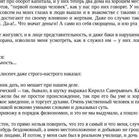
т про оборот капитала, и у них теперь два дома на хорошем мест
, "первой помощи человек", как у нас про них говорят. У ни
 совсем на моих глазах в люди вышли и в знакомстве с такими 
достигают по своему влиянию и жертвам. Даже по случаю тако
Да-а!.. Что значат деньги! А сами из себя сморщены, и изо рт
е жигуляст, и в лице представительность, и даже баки в нарушен
орана, изволили меня усмотреть, как я служил им -- у них л
я:
ность...
исеич даже строго-настрого наказал:
ник дать, но мешает при нашем деле.
ский -- так, бывало, в шутку выражал Кирилл Саверьяныч. Кир
 Ежели бы не простое происхождение, так при его бы уме и х
кое заведение, и торгует духами. Очень умственный человек и пи
юшкой всякими умными словами и доказывал суть.
ривожу в порядок физиономии, и это не мы выдумали, а пошло о
ен, то прямо нельзя поверить, что это я самый и что меня, случ
-нибудь бездомовный, а имею местоположение и добываю не гроши 
лицами. И потом, у меня сын был в реальном училище, и дочь м