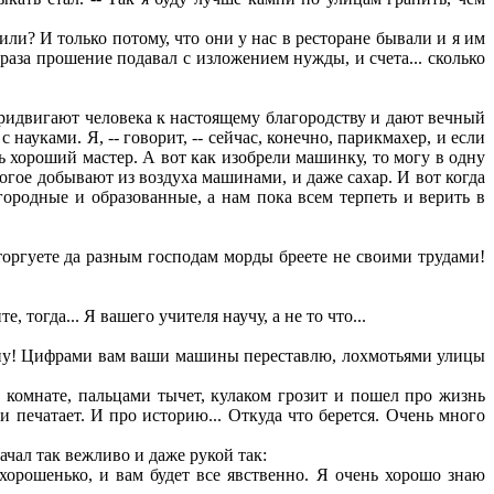
и? И только потому, что они у нас в ресторане бывали и я им
раза прошение подавал с изложением нужды, и счета... сколько
придвигают человека к настоящему благородству и дают вечный
с науками. Я, -- говорит, -- сейчас, конечно, парикмахер, и если
ь хороший мастер. А вот как изобрели машинку, то могу в одну
ногое добывают из воздуха машинами, и даже сахар. И вот когда
агородные и образованные, а нам пока всем терпеть и верить в
торгуете да разным господам морды бреете не своими трудами!
 тогда... Я вашего учителя научу, а не то что...
 суну! Цифрами вам ваши машины переставлю, лохмотьями улицы
 комнате, пальцами тычет, кулаком грозит и пошел про жизнь
и печатает. И про историю... Откуда что берется. Очень много
ачал так вежливо и даже рукой так:
хорошенько, и вам будет все явственно. Я очень хорошо знаю