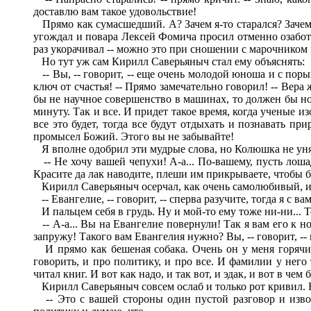
доставлю вам такое удовольствие!
Прямо как сумасшедший. А? Зачем я-то старался? Зачем 
угождал и повара Лексей Фомича просил отменно озаботи
раз укорачивал -- можно это при сношении с марочником н
Но тут уж сам Кирилл Саверьяныч стал ему объяснять:
-- Вы, -- говорит, -- еще очень молодой юноша и с пор
ключ от счастья! -- Прямо замечательно говорил! -- Вера же
бы не научное совершенство в машинах, то должен бы но
минуту. Так и все. И придет такое время, когда ученые и
все это будет, тогда все будут отдыхать и познавать пр
промысел Божий. Этого вы не забывайте!
Я вполне одобрил эти мудрые слова, но Колюшка не уня
-- Не хочу вашей чепухи! А-а... По-вашему, пусть лоша
Красите да лак наводите, плеши им прикрываете, чтобы б
Кирилл Саверьяныч осерчал, как очень самолюбивый, и
-- Евангелие, -- говорит, -- сперва разучите, тогда я с в
И пальцем себя в грудь. Ну и мой-то ему тоже ни-ни... Т
-- А-а... Вы на Евангелие повернули! Так я вам его к 
запружу! Такого вам Евангелия нужно? Вы, -- говорит, -- 
И прямо как бешеная собака. Очень он у меня горячий 
говорить, и про политику, и про все. И фамилии у него
читал книг. И вот как надо, и так вот, и эдак, и вот в чем
Кирилл Саверьяныч совсем ослаб и только рот кривил. Но 
-- Это с вашей стороны один пустой разговор и извор