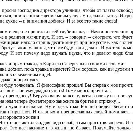
просил господина директора училища, чтобы от платы освободил
ться, они в снисхождение моим услугам сделали льготу. И три 
а кухне -- и внимания добился. И за все это такие слова!
ывом и еще не проникли всей глубины наук. Науки постепенно 
 и религия мягчит дух. И вот, -- говорит, -- смотрите, что будет 
жницами наголо стричь десять минут при искусстве, как я очен
зобретут такие машины, что все будут они делать. И уж теперь м
ироду. И вот почему надо изучать науки, что и делают люди бл
лся и прямо закидал Кирилла Саверьяныча своими словами:
дка дохнет, пока травка вырастет? Вам хорошо, как вы духами 
ыли в освеженном виде!..
 даже поперхнулся.
ами буду толковать! Я философию прошел! Вы сперва с мое прочтите,
от пять -- он ему двадцать пять! Тоже много прочитал.
носу преподнесу! Веру-то вашу на все пункты разложу и в нос
на нем теперь бухгалтерию заносите за бритье и стрижку!..
и чувствительный. Ну и здесь тоже Бог не обидел. Бегает по
 так и прыгают. И славных и препрославных людей поминает... 
 благородство жизни!
это он так только, для вида ослаб, а сам приготовлял речь. И н
от. Это все насилие и в жизни не бывает. Подумайте только 