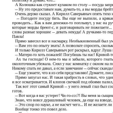
политику и думаю, что...
А Колюшка как стукнет кулаком по столу -- посуда запр
-- Ну это предоставьте нам, думать-то, а вы морды брейт
Очень дерзко сказал. А Кирилл Саверьяныч опять тихо и
-- Погодите посуду бить. Вы еще не выпили, а крякаете
проводить... Как к вам денежки-то поплывут, у вас на ру
которые морды бреют-с, и разговаривать не пожелаете... 
слова разные хорошие -- девать некуда! А ручками-то пер
Павла!
Прямо завесил все и насмарку. Необыкновенный был ум!
-- Вам это по опыту знать! А позвольте спросить, сколь
И только Кирилл Саверьяныч рот раскрыл, вдруг Луша вб
-- Матери-то хоть пожалей! Погубишь ты нас! Кривой-то
Ах ты господи! О нем-то мы и забыли, которого гнать-
околоточным убежала. Снял у нас комнатку с окном на п
Никому спать не давал, а если замечание -- сейчас сканда
-- Еще узнаете, что я из себя представляю! Думаете, пи
Прямо запугал нас. И такая храбрость в словах, что уди
и все осматривается. И клопов свечкой под обоями палил, 
Так вот этот самый Кривой -- у него левый глаз был сощ
готов.
-- Вот когда я вас устерег! Чи-то-ссс?! Вы меня за сыщ
Знаю, что вовсе дурашливый человек, да еще на взводе, 
-- Это спор по науке, а не насчет чего... И не желаете ли 
Вообще тонко это повел дело.