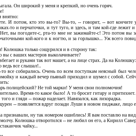
ыгала. Он широкий у меня и крепкий, но очень горяч.
е!
 внятно:
. И потом, кто это вы-то? Вы-то, -- говорит, -- вот кончите 
чках-то и перчаточки, и тут туго, и здесь, и там кой-где лежит 
Нет, вы погодите-с, рта-то мне не зажимайте-с! Это потом вы за
чаточными кой-кого и к ногтю, и за горлышко... Уж всего повида
 Колюшка только сощурился и в сторону так:
ко вы с ваших мастеров выколачиваете?
егает и руками так вот машет, а на лице страх. Да на Колюшку:
 ведь все слышал!..
то все собирались. Очень по всем поступкам неясный был чело
омойку и каждый вечер пьяный приходил и шумел с собой. Сейча
лить:
сарь полицейский? Не той марки! У меня свои полномочия!
вительно. Время-то какое было! А то бросит гитару и притихнет
того и гляди -- пожар наделает. Навязался, как лихорадка.
урен -- появляется вдруг позади Луши в новом пиджаке, лицо ех
ика признавали, ну так номером ошиблись! Я вам поставлю на вид
молчу. Колюшка отворотился -- не любил он его, а Кирилл Саве
стаканчик чайку...