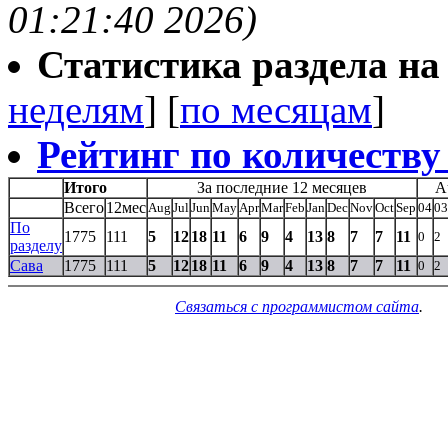
01:21:40 2026)
Статистика раздела на t
неделям
] [
по месяцам
]
Рейтинг по количеству
Итого
За последние 12 месяцев
A
Всего
12мес
Aug
Jul
Jun
May
Apr
Mar
Feb
Jan
Dec
Nov
Oct
Sep
04
03
По
1775
111
5
12
18
11
6
9
4
13
8
7
7
11
0
2
разделу
Сава
1775
111
5
12
18
11
6
9
4
13
8
7
7
11
0
2
Связаться с программистом сайта
.