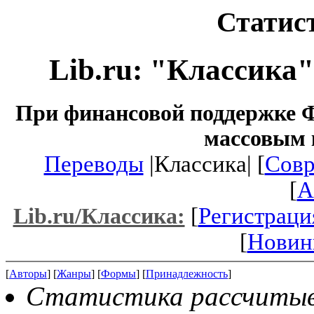
Статист
Lib.ru: "Классика
При финансовой поддержке Ф
массовым 
Переводы
|Классика| [
Совр
[
A
[
Регистраци
Lib.ru/Классика:
[
Новин
[
Авторы
] [
Жанры
] [
Формы
] [
Принадлежность
]
Статистика рассчитывае