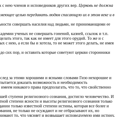
х с нею членов и исповедников других вер.
Церковь не должна
имеющее целью передавать людям спасающую их в этом веке и в
льности совершать насилия над людьми, не принимающими ее
адемии ученых не совершать гонений, казней, ссылок и т.п.
лать этого, так как не имеет для этого орудий. То же и с
 с нею, а если бы и хотела, то не может этого делать, не имея
до сих пор, и оставить которые советуют церкви сторонники
вслед за этими хорошими и ясными словами Гизо нехорошие и
, пытается доказать возможность и необходимость
 имеем никакого права предполагать, что то, что свойственно
сшей ступени религиозного сознания, достигло человечество. И
тной степени ясности и высоты религиозного сознания только
дании только известной степени истины, которая все более и
вания, не только не осуждают и не отбрасывают их, но
инимают то, что уясняет и возвышает исповедуемую ими истину,