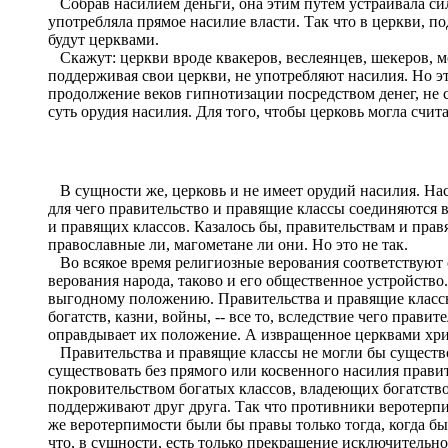
Собрав насилием деньги, она этим путем устраивала сил
употребляла прямое насилие власти. Так что в церкви, п
будут церквами.
Скажут: церкви вроде квакеров, веслеянцев, шекеров, мо
поддерживая свои церкви, не употребляют насилия. Но эт
продолжение веков гипнотизации посредством денег, не с
суть орудия насилия. Для того, чтобы церковь могла счит
В сущности же, церковь и не имеет орудий насилия. Насил
для чего правительство и правящие классы соединяются 
и правящих классов. Казалось бы, правительствам и пра
православные ли, магометане ли они. Но это не так.
Во всякое время религиозные верования соответствуют о
верования народа, таково и его общественное устройство
выгодному положению. Правительства и правящие классы 
богатств, казни, войны, -- все то, вследствие чего пра
оправдывает их положение. А извращенное церквами христ
Правительства и правящие классы не могли бы существов
существовать без прямого или косвенного насилия правит
покровительством богатых классов, владеющих богатство
поддерживают друг друга. Так что противники веротерпи
же веротерпимости были бы правы только тогда, когда бы
что, в сущности, есть только прекращение исключитель