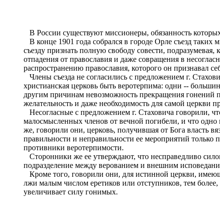
В России существуют миссионеры, обязанность которых
В конце 1901 года собрался в городе Орле съезд таких ми
съезду признать полную свободу совести, подразумевая, 
отпадения от православия и даже совращения в несогласн
распространению православия, которого он признавал с
Члены съезда не согласились с предложением г. Стахови
христианская церковь быть веротерпима: одни -- большин
другим причинам невозможность прекращения гонений пр
желательность и даже необходимость для самой церкви п
Несогласные с предложением г. Стаховича говорили, что 
малосмысленных членов от вечной погибели, и что одно 
же, говорили они, церковь, получившая от Бога власть вяз
правильности и неправильности ее мероприятий только 
противники веротерпимости.
Сторонники же ее утверждают, что несправедливо силою
подразделение между верованием и внешним исповеданием
Кроме того, говорили они, для истинной церкви, имеюще
лжи малым числом еретиков или отступников, тем более, 
увеличивает силу гонимых.