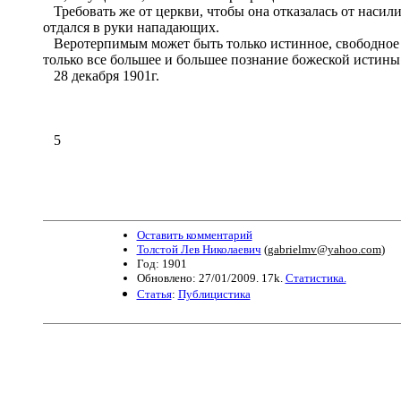
Требовать же от церкви, чтобы она отказалась от насилия
отдался в руки нападающих.
Веротерпимым может быть только истинное, свободное х
только все большее и большее познание божеской истины
28 декабря 1901г.
5
Оставить комментарий
Толстой Лев Николаевич
(
gabrielmv@yahoo.com
)
Год: 1901
Обновлено: 27/01/2009. 17k.
Статистика.
Статья
:
Публицистика