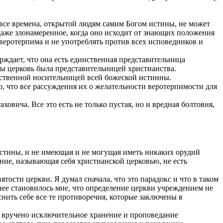
 все времена, открытой людям самим Богом истины, не может
и даже злонамеренное, когда оно исходит от знающих положения
 веротерпима и не употреблять против всех исповедников и
рждает, что она есть единственная представительница
обы церковь была представительницей христианства.
инственной носительницей всей божеской истинны.
, что все рассуждения
их о желательности веротерпимости для
овича. Все это есть не только пустая, но и вредная болтовня,
стины, и не имеющая и не могущая иметь никаких орудий
ение, называющая себя христианской церковью, не есть
ятости церкви. Я думал сначала, что это парадокс и что в таком
ннее становилось мне, что определение церкви учреждением не
нить себе все те противоречия, которые заключены в
у вручено исключительное хранение и проповедание