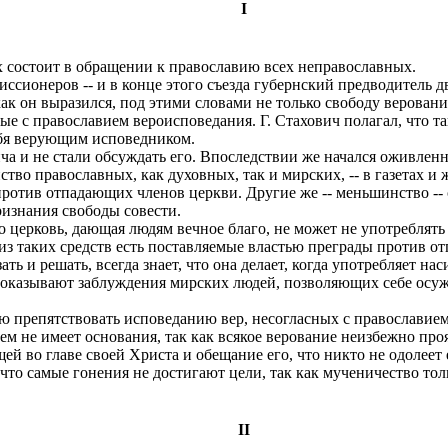
I
 состоит в обращении к православию всех неправославных.
ссионеров -- и в конце этого съезда губернский предводитель дв
как он выразился, под этими словами не только свободу верован
ые с православием вероисповедания. Г. Стахович полагал, что та
ебя верующим исповедником.
ча и не стали обсуждать его. Впоследствии же начался оживлен
ство православных, как духовных, так и мирских, -- в газетах 
отив отпадающих членов церкви. Другие же -- меньшинство -- 
ризнания свободы совести.
церковь, дающая людям вечное благо, не может не употреблять в
из таких средств есть поставляемые властью преграды против от
ать и решать, всегда знает, что она делает, когда употребляет 
показывают заблуждения мирских людей, позволяющих себе осуж
 препятствовать исповеданию вер, несогласных с православием
 не имеет основания, так как всякое верование неизбежно проя
й во главе своей Христа и обещание его, что никто не одолеет 
что самые гонения не достигают цели, так как мученичество то
II