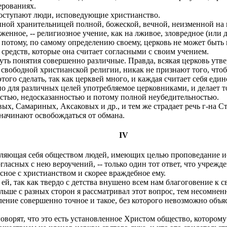
ерованиях.
поступают люди, исповедующие христианство.
нной хранительницей полной, божеской, вечной, неизменной на
ыраженное, -- религиозное учение, как на лживое, зловредное (ил
И потому, по самому определению своему, церковь не может быть
средств, которые она считает согласными с своим учением.
ть понятия совершенно различные. Правда, всякая церковь утве
и свободной христианской религии, никак не признают того, чт
ого сделать, так как церквей много, и каждая считает себя ед
 для различных целей употребляемое церковниками, и делает то
стью, недосказанностью и потому полной неубедительностью.
, Самариных, Аксаковых и др., и тем же страдает речь г-на Стах
 начинают освобождаться от обмана.
IV
деляющая себя обществом людей, имеющих целью проповедание и
гласных с нею вероучений, -- только один тот ответ, что учрежд
сное с христианством и скорее враждебное ему.
й, так как твердо с детства внушено всем нам благоговение к св
льше с разных сторон я рассматривал этот вопрос, тем несомне
ение совершенно точное и такое, без которого невозможно объяс
оворят, что это есть установленное Христом общество, котором