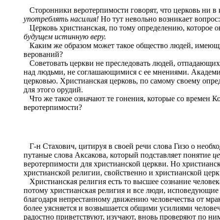
Сторонники веротерпимости говорят, что церковь ни в к
употреблять насилия!
Но тут невольно возникает вопрос:
Церковь христианская, по тому определению, которое она
будущем истинную веру.
Каким же образом может такое общество людей, имеющих
верований?
Советовать церкви не преследовать людей, отпадающих от
над людьми, не соглашающимися с ее мнениями. Академия у
церковью. Христианская церковь, по самому своему опреде
для этого орудий.
Что же такое означают те гонения, которые со времен К
веротерпимости?
Г-н Стахович, цитируя в своей речи слова Гизо о необх
путаные слова Аксакова, который подставляет понятие
це
веротерпимости для христианской церкви. Но христианска
христианской религии, свойственно и христианской церк
Христианская религия есть то высшее сознание человека 
потому христианская религия и все люди, исповедующие 
благодаря непрестанному движению человечества от мрака
более уясняется и возвышается общими усилиями человече
радостно приветствуют, изучают, вновь проверяют по ним