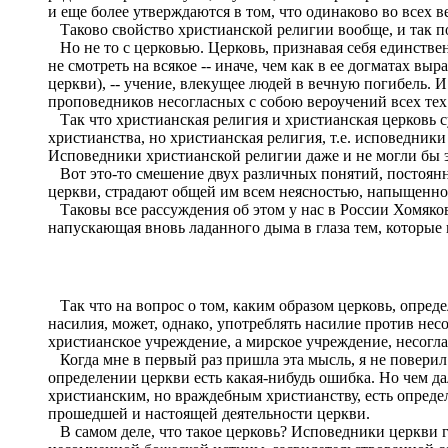
и еще более утверждаются в том, что одинаково во всех в
Таково свойство христианской религии вообще, и так 
Но не то с церковью. Церковь, признавая себя единстве
не смотреть на всякое -- иначе, чем как в ее догматах в
церкви), -- учение, влекущее людей в вечную погибель. 
проповедников несогласных с собою вероучений всех тех 
Так что христианская религия и христианская церковь су
христианства, но христианская религия, т.е. исповедник
Исповедники христианской религии даже и не могли бы эт
Вот это-то смешение двух различных понятий, постоянно
церкви, страдают общей им всем неясностью, напыщенно
Таковы все рассуждения об этом у нас в России Хомяковых
напускающая вновь ладанного дыма в глаза тем, которые
Так что на вопрос о том, каким образом церковь, опре
насилия, может, однако, употреблять насилие против несо
христианское учреждение, а мирское учреждение, несогла
Когда мне в первый раз пришла эта мысль, я не поверил е
определении церкви есть какая-нибудь ошибка. Но чем да
христианским, но враждебным христианству, есть определ
прошедшей и настоящей деятельности церкви.
В самом деле, что такое церковь? Исповедники церкви г