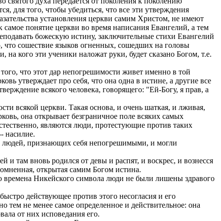
во святого духа передается от поколения к поколению
, для того, чтобы убедиться, что все эти утверждения
казательства установления церкви самим Христом, не имеют
ак самое понятие церкви во время написания Евангелий, а тем
преподавать божескую истину, заключительные стихи Евангелий
, что сошествие языков огненных, сошедших на головы
, на кого эти ученики наложат руки, будет сказано Богом, т.е.
 того, что этот дар непогрешимости живет именно в той
ковь утверждает про себя, что она одна в истине, а другие все
тверждение всякого человека, говорящего: "Ей-Богу, я прав, а
ти всякой церкви. Такая основа, и очень шаткая, и лживая,
рковь, она открывает безграничное поле всяких самых
естественно, являются люди, протестующие против таких
- насилие.
у людей, признающих себя непогрешимыми, и могли
 и там вновь родился от девы и распят, и воскрес, и вознесся
есомненная, открытая самим Богом истина.
во времена Никейского символа люди не были лишены здравого
 быстро действующее против этого несогласия и его
 но тем не менее самое определенное и действительное: она
вала от них исповедания его.