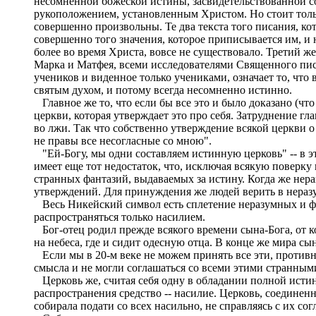
несомненной божеской истины, засвидетельствованной сош
рукоположением, установленным Христом. Но стоит только
совершенно произвольны. Те два текста того писания, к
совершенно того значения, которое приписывается им, и н
более во время Христа, вовсе не существовало. Третий 
Марка и Матфея, всеми исследователями Священного пис
учеников и виденное только учениками, означает то, что в
святым духом, и потому всегда несомненно истинно.
Главное же то, что если бы все это и было доказано (чт
церкви, которая утверждает это про себя. Затруднение гла
во лжи. Так что собственно утверждение всякой церкви о т
не правы все несогласные со мною".
"Ей-Богу, мы одни составляем истинную церковь" -- в эт
имеет еще тот недостаток, что, исключая всякую поверку
странных фантазий, выдаваемых за истину. Когда же нер
утверждений. Для принуждения же людей верить в неразу
Весь Никейский символ есть сплетение неразумных и фа
распространяться только насилием.
Бог-отец родил прежде всякого времени сына-Бога, от кот
на небеса, где и сидит одесную отца. В конце же мира сы
Если мы в 20-м веке не можем принять все эти, противн
смысла и не могли соглашаться со всеми этими странным
Церковь же, считая себя одну в обладании полной истинн
распространения средство -- насилие. Церковь, соединенна
собирала подати со всех насильно, не справляясь с их со