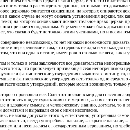
ествием на членов церкви святого духа, и что это свидетельст
 внимательно рассмотреть те данные, которыми это доказывается
оторое церковью считается священным, на которых опираются до
и в каком случае не могут означать установления церкви, так к
же текст, на котором основывают исключительное право церкви 
ания признается подложным. Еще менее может быть доказано то
се, что сказано будет не только этими учениками, но и всеми теми
о совершенно невозможно), то нет никакой возможности доказать
вное и неразрешимое в том, что церковь не одна и что каждая цер
ом, что она одна в истине, имеет ровно столько же веса, как и у
ом и только в этом заключаются все доказательства непогрешимос
 всего того, что проповедует признающая себя непогрешимою це
азумные и фантастические утверждения выдаются за истину, то, 
мные и фантастические утверждения есть только одно средство -
нтастических утверждений, которые могли возникнуть только 
орого произошло все. Сын этот послан в мир для спасения людей
н этот опять придет судить живых и мертвых, -- и все это есть н
ые и здравому смыслу, и человеческому знанию, догматы, то и 
и догматами и выражали свое с ними несогласие.
ы, не могла допускать этого и, естественно, употребляла самое
я с властью, всегда употребляла насилие, -- скрытое насилие, --
гласием или несогласием с государственным верованием, но требо