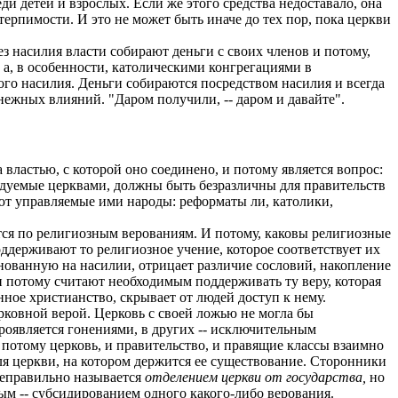
 детей и взрослых. Если же этого средства недоставало, она
терпимости. И это не может быть иначе до тех пор, пока церкви
ез насилия власти собирают деньги с своих членов и потому,
 а, в особенности, католическими конгрегациями в
бого насилия. Деньги собираются посредством насилия и всегда
енежных влияний. "Даром получили, -- даром и давайте".
 властью, с которой оно соединено, и потому является вопрос:
едуемые церквами, должны быть безразличны для правительств
уют управляемые ими народы: реформаты ли, католики,
тся по религиозным верованиям. И потому, каковы религиозные
оддерживают то религиозное учение, которое соответствует их
нованную на насилии, отрицает различие сословий, накопление
 и потому считают необходимым поддерживать ту веру, которая
нное христианство, скрывает от людей доступ к нему.
рковной верой. Церковь с своей ложью не могла бы
проявляется гонениями, в других -- исключительным
 потому церковь, и правительство, и правящие классы взаимно
я церкви, на котором держится ее существование. Сторонники
 неправильно называется
отделением церкви от государства,
но
м -- субсидированием одного какого-либо верования.