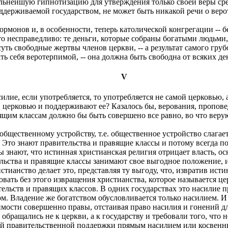
ьнейшую гипнотизацию для утверждения только своей веры среди
оддерживаемой государством, не может быть никакой речи о веро
рмонов и, в особенности, теперь католической конгрегации -- б
о несправедливо: те деньги, которые собраны богатыми людьми,
уть свободные жертвы членов церкви, -- а результат самого гру
ать себя веротерпимой, -- она должна быть свободна от всяких д
V
ие, если употребляется, то употребляется не самой церковью, а
в церковью и поддерживают ее? Казалось бы, верования, пропов
вящим классам должно бы быть совершено все равно, во что вер
бщественному устройству, т.е. общественное устройство слагае
. Это знают правительства и правящие классы и потому всегда п
знают, что истинная христианская религия отрицает власть, ос
вительства и правящие классы занимают свое выгодное положение,
ианство делает это, представляя ту выгоду, что, извратив исти
ать без этого извращения христианства, которое называется це
ельств и правящих классов. В одних государствах это насилие 
м. Владение же богатством обусловливается только насилием. И
мости совершенно правы, отстаивая право насилия и гонений дл
 обращались не к церкви, а к государству и требовали того, что
ной правительственной поддержки прямым насилием или косвенны