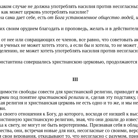
аком случае не должна употреблять насилия против несогласны
 как может церковь употреблять насилие?
 сама дает себе, есть
от Бога установленное общество людей, 
 своим орудием благодать и проповедь, желать и в действите
 нее или совращающих ее членов, все равно, что советовать ак
ченых не может хотеть этого, а если бы и хотела, то не может де
лению, не может хотеть употреблять насилия против несогласных
онстантина совершались христианскою церковью, продолжаются 
III
одимости свободы совести для христианской религии, приводит 
ркви
под понятие
христианской религии
и, сделав эту подставку
я религия и христианская церковь не есть одно и то же, и мы не
ви.
своего отношения к Богу, до которого, восходя от низшей к вы
истинную христианскую религию, зная, что они дошли до извес
 к свету, не могут не быть веротерпимы. Признавая себя в обла
ства, они, встречая новые для них, несогласные со своими, веро
 свои верования, откидывают то, что несогласно с разумом, пр