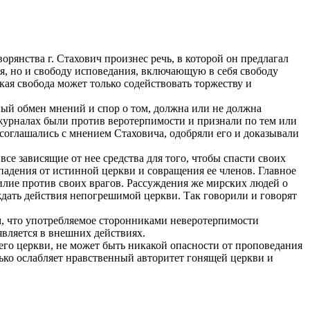
орянства г. Стахович произнес речь, в которой он предлагал
ия, но и свободу исповедания, включающую в себя свободу
кая свобода может только содействовать торжеству и
ный обмен мнений и спор о том, должна или не должна
и журналах были против веротерпимости и признали по тем или
соглашались с мнением Стаховича, одобряли его и доказывали
се зависящие от нее средства для того, чтобы спасти своих
падения от истинной церкви и совращения ее членов. Главное
насилие против своих врагов. Рассуждения же мирских людей о
дать действия непогрешимой церкви. Так говорили и говорят
, что употребляемое сторонниками неверотерпимости
вляется в внешних действиях.
его церкви, не может быть никакой опасности от проповедания
лько ослабляет нравственный авторитет гонящей церкви и