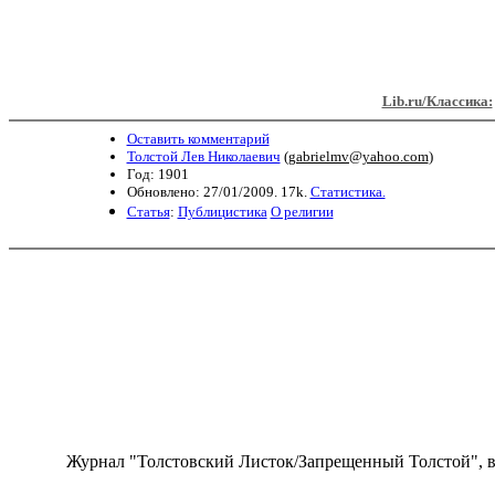
Lib.ru/Классика:
Оставить комментарий
Толстой Лев Николаевич
(
gabrielmv@yahoo.com
)
Год: 1901
Обновлено: 27/01/2009. 17k.
Статистика.
Статья
:
Публицистика
О религии
Журнал "Толстовский Листок/Запрещенный Толстой", вы