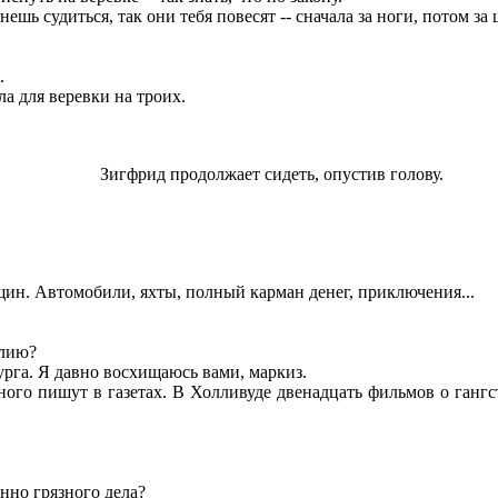
шь судиться, так они тебя повесят -- сначала за ноги, потом за 
.
а для веревки на троих.
Зигфрид продолжает сидеть, опустив голову.
н. Автомобили, яхты, полный карман денег, приключения...
илию?
рга. Я давно восхищаюсь вами, маркиз.
го пишут в газетах. В Холливуде двенадцать фильмов о гангст
нно грязного дела?