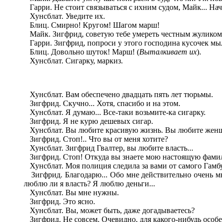
Гарри. Не стоит связываться с ихним судом, Майк... Начне
Хунсблат. Уведите их.
Блиц. Смирно! Кругом! Шагом марш!
Майк. Зигфрид, советую тебе умереть честным жуликом
Гарри. Зигфрид, попроси у этого господина кусочек мыл
Блиц. Довольно шуток! Марш! (
Выталкивает их
).
Хунсблат. Сигарку, маркиз.
Хунсблат. Вам обеспечено двадцать пять лет тюрьмы.
Зигфрид. Скучно... Хотя, спасибо и на этом.
Хунсблат. Я думаю... Все-таки возьмите-ка сигарку.
Зигфрид. Я не курю дешевых сигар.
Хунсблат. Вы любите красивую жизнь. Вы любите женщи
Зигфрид. Стоп!.. Что вы от меня хотите?
Хунсблат. Зигфрид Гвалтер, вы любите власть...
Зигфрид. Стоп! Откуда вы знаете мою настоящую фам
Хунсблат. Моя полиция следила за вами от самого Гамбу
Зигфрид. Благодарю... Обо мне действительно очень мно
люблю ли я власть? Я люблю деньги...
Хунсблат. Вы мне нужны.
Зигфрид. Это ясно.
Хунсблат. Вы, может быть, даже догадываетесь?
Зигфрид. Не совсем. Очевидно, для какого-нибудь особе