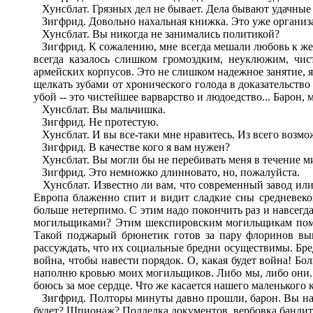
Хунсблат. Грязных дел не бывает. Дела бывают удачные 
Зигфрид. Довольно нахальная книжка. Это уже организа
Хунсблат. Вы никогда не занимались политикой?
Зигфрид. К сожалению, мне всегда мешали любовь к жен
всегда казалось слишком громоздким, неуклюжим, чи
армейских корпусов. Это не слишком надежное занятие, 
щелкать зубами от хронического голода в доказательство 
убой -- это чистейшее варварство и людоедство... Барон, 
Хунсблат. Вы мальчишка.
Зигфрид. Не протестую.
Хунсблат. И вы все-таки мне нравитесь. Из всего возмо
Зигфрид. В качестве кого я вам нужен?
Хунсблат. Вы могли бы не перебивать меня в течение м
Зигфрид. Это немножко длинновато, но, пожалуйста.
Хунсблат. Известно ли вам, что современный завод или 
Европа блаженно спит и видит сладкие сны средневеко
больше нетерпимо. С этим надо покончить раз и навсегд
могильщиками? Этим шекспировским могильщикам помог
Такой поджарый брюнетик готов за пару флоринов вык
рассуждать, что их социальные бредни осуществимы. Бре
война, чтобы навести порядок. О, какая будет война! Бо
наполню кровью моих могильщиков. Либо мы, либо они. Чт
боюсь за мое сердце. Что же касается нашего маленького к
Зигфрид. Полторы минуты давно прошли, барон. Вы напр
будет? Шпионаж? Подделка документов, вербовка бандит