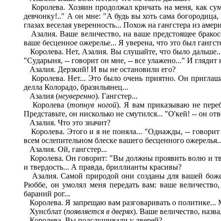
Королева. Хозяин продолжал кричать на меня, как сума
девчонку!.." А он мне: "А будь вы хоть сама богородица
глазах веселая уверенность... Похож на гангстера из амер
Азалия. Ваше величество, на ваше предстоящее бракосо
ваше бесценное ожерелье... Я уверена, что это был гангсте
Королева. Нет, Азалия. Вы слушайте, что было дальше...
"Сударыня, -- говорит он мне, -- все улажено..." И глядит н
Азалия. Дерзкий! И вы не остановили его?
Королева. Нет... Это было очень приятно. Он приглашае
делла Колорадо, бразильянец...
Азалия (
неуверенно
). Гангстер...
Королева (
топнув ногой
). Я вам приказываю не переб
Представьте, он нисколько не смутился... "О'кей! -- он от
Азалия. Что это значит?
Королева. Этого и я не поняла... "Однажды, -- говорит 
всем ослепительном блеске вашего бесценного ожерелья..
Азалия. Ой, гангстер...
Королева. Он говорит: "Вы должны проявить волю и твер
и твердость... А правда, бриллианты красивы?
Азалия. Самой природой они созданы для вашей божест
Рюббе, он умолял меня передать вам: ваше величество,
бараний рог...
Королева. Я запрещаю вам разговаривать о политике... 
Хунсблат (
появляется в дверях
). Ваше величество, назв
Королева. Вы подслушивали у дверей?