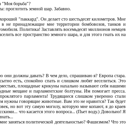
а "Моя борьба"?
: проглотить земной шар. Забавно.
ороший "паккард". Он делает сто шестьдесят километров. Мне
 в не принадлежащие мне территории бомбовозов, танков и
втомобиля. Политика! Заставлять восемьдесят миллионов немцев
селить все пространство земного шара, и для этого гнать их на
ю они должны давать? В чем дело, спрашиваю я? Европа стара.
ытно есть, спокойно спать и слишком любят веселиться. Это
редместьях, площадные крикуны нахально называют себя нашими
дные мещане и парламентские болтуны. Им помогает пресса.
 проклятого парламента! Трудящиеся слишком уверенно стали
нам нужны говорящие животные. Вам это не нравится? Так будет
овек, но вот эту самую могилу, которую мне копают, я до краев
ими... что касается этого вопроса... (Пьет воду.) Довольно! Я
нать...
 мне заняться политической деятельностью? Фашизмом? Что это