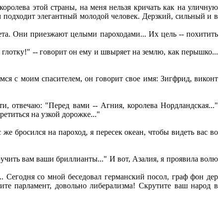
королева этой страны, на меня нельзя кричать как на уличную
ам подходит элегантный молодой человек. Дерзкий, сильный и в
ета. Они приезжают целыми пароходами... Их цель -- похитить
глотку!" -- говорит он ему и швыряет на землю, как перышко...
мся с моим спасителем, он говорит свое имя: Зигфрид, виконт
и, отвечаю: "Перед вами -- Агния, королева Нордландская..."
ретиться на узкой дорожке..."
 же бросился на пароход, я пересек океан, чтобы видеть вас во
чить вам ваши бриллианты..." И вот, Азалия, я проявила волю
. Сегодня со мной беседовал германский посол, граф фон дер
гите парламент, довольно либерализма! Скрутите ваш народ в