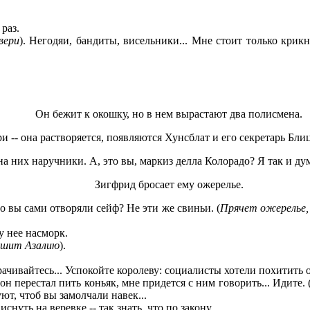
раз.
вери
). Негодяи, бандиты, висельники... Мне стоит только крикн
Он бежит к окошку, но в нем вырастают два полисмена.
ри -- она растворяется, появляются Хунсблат и его секретарь Бл
на них наручники. А, это вы, маркиз делла Колорадо? Я так и дума
Зигфрид бросает ему ожерелье.
это вы сами отворяли сейф? Не эти же свиньи. (
Прячет ожерелье, 
у нее насморк.
ошит Азалию
).
ачивайтесь... Успокойте королеву: социалисты хотели похитить о
он перестал пить коньяк, мне придется с ним говорить... Идите. 
т, чтоб вы замолчали навек...
нуть на веревке -- так знать, что по закону.