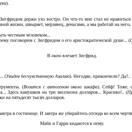
уки
).
 Зигфридом держи ухо востро. Он что-то мне стал не нравиться 
ой жизни, швыряет, мерзавец, деньгами, а мы работай на него, 
ть честным человеком...
оему поговорим с Зигфридом о его аристократической душе... (
В окно влезает Зигфрид.
. (
Увидев бесчувственную Азалию
). Негодяи, прикончили? Да?..
трументы. (
Возится с автогеном около шкафа
). Сейф! Тоже, 
 та... Здесь камушков на три миллиона долларов... Красиво!.. (
Пр
ки на пятьдесят тысяч долларов.
втра в гостинице. И завтра же убирайтесь отсюда ко всем чертям
Майк и Гарри кидаются к нему.