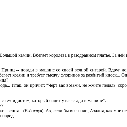
Большой камин. Вбегает королева в разодранном платье. За ней 
 Принц -- позади в машине со своей вечной сигарой. Вдруг л
егает хозяин и требует тысячу флоринов за разбитый киоск... О
ния?
а... Итак, он кричит: "Чёрт вас возьми, не жмите педаль, сбро
с тем идиотом, который сидит у вас сзади в машине".
м?
и зрения... (
Вздохнув
). Ах, если бы вы знали, Азалия, как мне не
 народ...