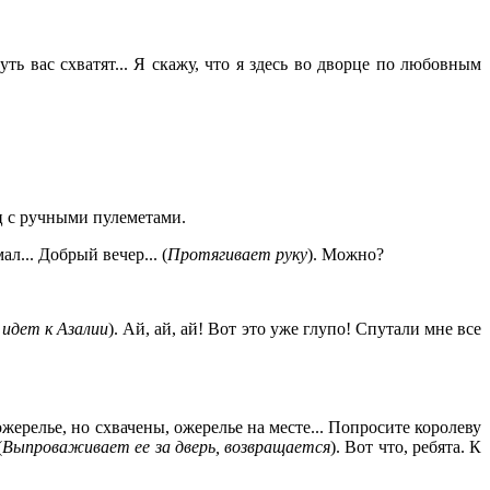
уть вас схватят... Я скажу, что я здесь во дворце по любовным
иц с ручными пулеметами.
л... Добрый вечер... (
Протягивает руку
). Можно?
идет к Азалии
). Ай, ай, ай! Вот это уже глупо! Спутали мне все
жерелье, но схвачены, ожерелье на месте... Попросите королеву
(
Выпроваж
ивает ее за дверь, возвращается
). Вот что, ребята. К