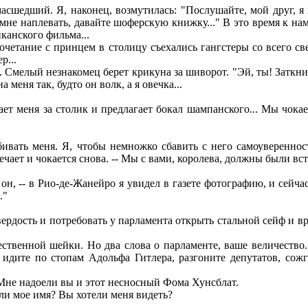
сшедший. Я, наконец, возмутилась: "Послушайте, мой друг, я 
, мне наплевать, давайте шоферскую книжку..." В это время к н
иканского фильма...
четание с принцем в столицу съехались гангстеры со всего св
р...
 Смелый незнакомец берет крикуна за шиворот. "Эй, ты! Заткни 
а меня так, будто он волк, а я овечка...
т меня за столик и предлагает бокал шампанского... Мы чокае
ивать меня. Я, чтобы немножко сбавить с него самоуверенност
вечает и чокается снова. -- Мы с вами, королева, должны были вст
он, -- в Рио-де-Жанейро я увидел в газете фотографию, и сейчас
."
дость и потребовать у парламента открыть стальной сейф и вру
венной шейки. Но два слова о парламенте, ваше величество..
 идите по стопам Адольфа Гитлера, разгоните депутатов, сож
Мне надоели вы и этот несносный Фома Хунсблат.
али мое имя? Вы хотели меня видеть?