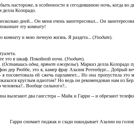
а быть настороже, в особенности в сегодняшнюю ночь, когда во д
м делла Колорадо.
сколько дней... Он меня очень заинтересовал... Он заинтересо
покиньте эту комнату!
комнату и мою личную жизнь. Я раздета... (
Уходит
).
туалета.
ьте это в шкаф. Покойной ночи. (
Уходит
).
 (
Оставшись одна, прячет ожерелье
). Маркиз делла Колорадо п
 фон дер Рюббе, это я, камер фрау Азалия Ротенбург... Добрый 
- я посоветовала ей сжечь парламент... Но она пропустила это 
 оказался круглым идиотом? Но ведь он рекомендован нам из Берл
 человека?.. Вообще сильного?..
на вылезают два гангстера -- Майк и Гарри -- и обрезают телеф
Гарри снимает пиджак и сзади накидывает Азалии на голов