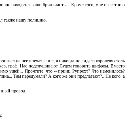
ворце находятся ваши бриллианты... Кроме того, мне известно о
вал также нашу полицию.
роизвел на нее впечатление, я никогда не видала королеву столь
вечер, граф. Нас подслушивают. Будем говорить шифром. Вместо
мимо ушей... Прочтите, что -- принц Рупрехт? Что изменилось?
ина... Там передумали? А кого же они предлагают?.. Не кого, а
онный провод.
у.