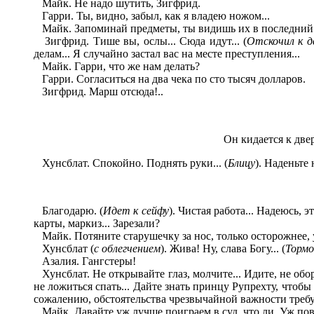
Майк. Не надо шутить, Зигфрид.
Гарри. Ты, видно, забыл, как я владею ножом...
Майк. Запоминай предметы, ты видишь их в последний 
Зигфрид. Тише вы, ослы... Сюда идут... (
Отскочил к д
делам... Я случайно застал вас на месте преступления...
Майк. Гарри, что же нам делать?
Гарри. Согласиться на два чека по сто тысяч долларов.
Зигфрид. Марш отсюда!..
Он кидается к две
Хунсблат. Спокойно. Поднять руки... (
Блицу
). Наденьте 
Благодарю. (
Идет к сейфу
). Чистая работа... Надеюсь, 
карты, маркиз... Зарезали?
Майк. Потяните старушечку за нос, только осторожнее, 
Хунсблат (
с облегчением
). Жива! Ну, слава Богу... (
Торм
Азалия. Гангстеры!
Хунсблат. Не открывайте глаз, молчите... Идите, не обор
не ложиться спать... Дайте знать принцу Рупрехту, чтобы 
сожалению, обстоятельства чрезвычайной важности требую
Майк. Давайте уж лучше поиграем в суд, что ли. Уж повис