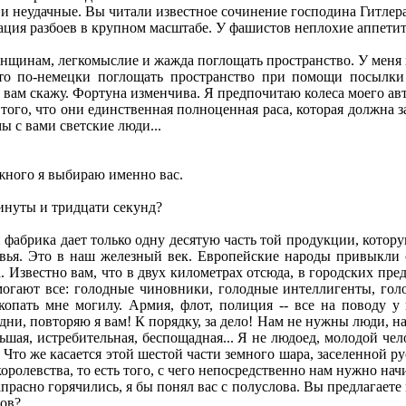
и неудачные. Вы читали известное сочинение господина Гитлер
ция разбоев в крупном масштабе. У фашистов неплохие аппетиты
щинам, легкомыслие и жажда поглощать пространство. У меня х
сто по-немецки поглощать пространство при помощи посылки
я вам скажу. Фортуна изменчива. Я предпочитаю колеса моего а
того, что они единственная полноценная раса, которая должна за
мы с вами светские люди...
жного я выбираю именно вас.
инуты и тридцати секунд?
фабрика дает только одну десятую часть той продукции, котору
вья. Это в наш железный век. Европейские народы привыкли с
а. Известно вам, что в двух километрах отсюда, в городских п
ают все: голодные чиновники, голодные интеллигенты, голо
опать мне могилу. Армия, флот, полиция -- все на поводу у
дни, повторяю я вам! К порядку, за дело! Нам не нужны люди, 
льшая, истребительная, беспощадная... Я не людоед, молодой чел
о же касается этой шестой части земного шара, заселенной русск
оролевства, то есть того, с чего непосредственно нам нужно начи
асно горячились, я бы понял вас с полуслова. Вы предлагаете
ов?