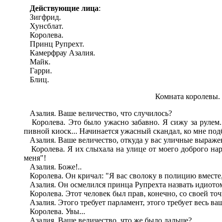
Действующие лица
:
Зигфрид.
Хунсблат.
Королева.
Принц Рупрехт.
Камерфрау Азалия.
Майк.
Гарри.
Блиц.
Комната королевы. 
Азалия. Ваше величество, что случилось?
Королева. Это было ужасно забавно. Я сижу за рулем.
пивной киоск... Начинается ужасный скандал, ко мне подб
Азалия. Ваше величество, откуда у вас уличные выраже
Королева. Я их слыхала на улице от моего доброго народ
меня"!
Азалия. Боже!..
Королева. Он кричал: "Я вас сволоку в полицию вместе, 
Азалия. Он осмелился принца Рупрехта назвать идиото
Королева. Этот человек был прав, конечно, со своей точк
Азалия. Этого требует парламент, этого требует весь ваш
Королева. Увы...
Азалия. Ваше величество, что же было дальше?