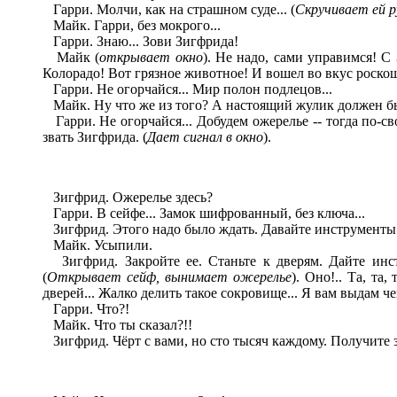
Гарри. Молчи, как на страшном суде... (
Скручивает ей р
Майк. Гарри, без мокрого...
Гарри. Знаю... Зови Зигфрида!
Майк (
открывает окно
). Не надо, сами управимся! С
Колорадо! Вот грязное животное! И вошел во вкус роскошн
Гарри. Не огорчайся... Мир полон подлецов...
Майк. Ну что же из того? А настоящий жулик должен бы
Гарри. Не огорчайся... Добудем ожерелье -- тогда по-св
звать Зигфрида. (
Дает сигнал в окно
).
Зигфрид. Ожерелье здесь?
Гарри. В сейфе... Замок шифрованный, без ключа...
Зигфрид. Этого надо было ждать. Давайте инструменты..
Майк. Усыпили.
Зигфрид. Закройте ее. Станьте к дверям. Дайте инс
(
От
крывает сейф, вынимает ожерелье
). Оно!.. Та, та,
дверей... Жалко делить такое сокровище... Я вам выдам че
Гарри. Что?!
Майк. Что ты сказал?!!
Зигфрид. Чёрт с вами, но сто тысяч каждому. Получите за