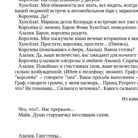
Хунсблат. Моя обязанность все знать, все видеть, всегд
вашей недавней встрече в автомобильном баре с маркизо
Королева. Да?
Хунсблат. Маркиза делла Колорадо я встречаю вот уже не
Королева (
с гневом
). Барон Фома Хунсблат, немедленно 
Азалия. Барон, королева раздета.
Королева. Мне наскучили ваши вечные вторжения в мою 
Хунсблат. Простите, королева, простите... (
Пятясь
).
Королева (
показываясь в двери, Азалии
). Ванна готова?
Азалия. Да, ваше величество, вас ожидают для ночного 
Королева (
снимает ожерелье и отдает Азалии
). Спряч
Азалия. Покойных и счастливых снов, ваше величество.
сильно возбужденной. (
Идет к телефону, звонит
). Граф
"королева" -- говорите "она". Ваша просьба выполнена -
Граф, говорите громче, у меня насморк... Принц Рупрехт
что? Не понимаю... Сильного человека?.. Какого сильного
Из ками
Что, что?.. Нас прервали...
Майк. Души старушечку веселящим газом.
Азалия. Гангстеры...