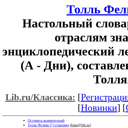
Толль Фел
Настольный словар
отраслям зн
энциклопедический лек
(А - Дни), состав
Толля
[
Регистраци
Lib.ru/Классика:
[
Новинки
] [
Оставить комментарий
Толль Феликс Густавович
(
bmn@lib.ru
)