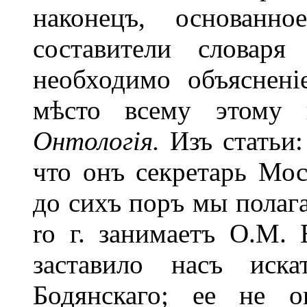
наконецъ, основанно
составители словаря
необходимо объяснені
мѣсто всему этому
Онтологія.
Изъ статьи
что онъ секретарь Мос
до сихъ поръ мы полага
ro г. занимаетъ О.М. 
заставило насъ иска
Бодянскаго; ее не о