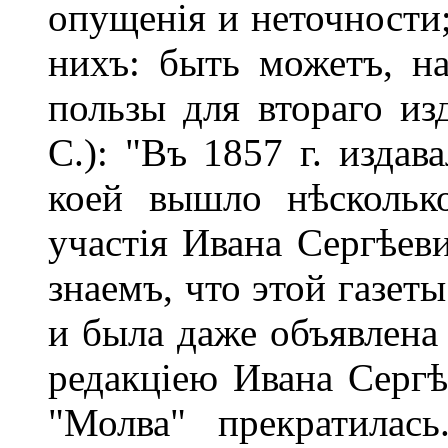
опущенія и неточности
нихъ: быть можетъ, на
пользы для втораго из
С.): "Въ 1857 г. издав
коей вышло нѣскольк
участія Ивана Сергѣев
знаемъ, что этой газет
и была даже объявлена 
редакціею Ивана Сергѣ
"Молва" прекратилас