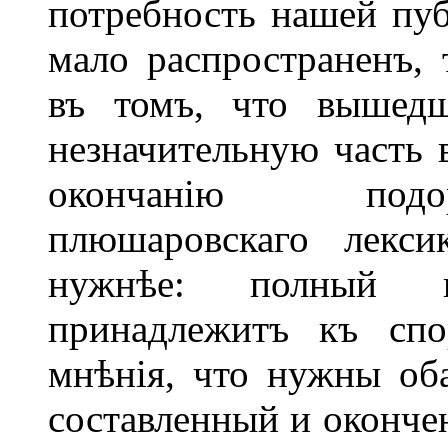
потребность нашей пуб
мало распространенъ, 
въ томъ, что вышедш
незначительную часть в
окончанію подор
плюшаровскаго лекси
нужнѣе: полный и
принадлежитъ къ спо
мнѣнія, что нужны об
составленный и оконче