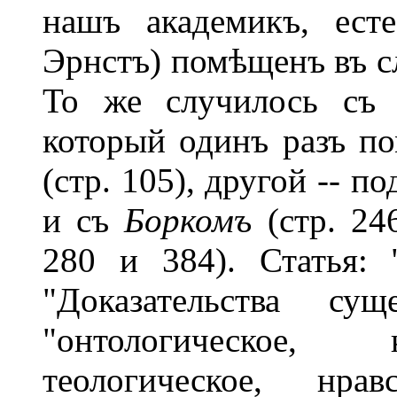
нашъ академикъ, ест
Эрнстъ) помѣщенъ въ сло
То же случилось с
который одинъ разъ п
(стр. 105), другой -- п
и съ
Боркомъ
(стр. 24
280 и 384). Статья: 
"Доказательства сущ
"онтологическое, 
теологическое, нрав