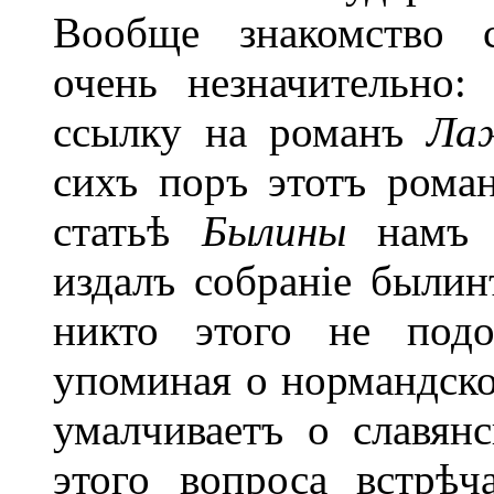
Вообще знакомство с
очень незначительно:
ссылку на романъ
Ла
сихъ поръ этотъ рома
статьѣ
Былины
намъ с
издалъ собраніе былин
никто этого не под
упоминая о нормандско
умалчиваетъ о славянс
этого вопроса встрѣ