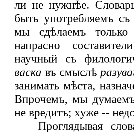
ли не нужнѣе. Словарь
быть употребляемъ съ
мы сдѣлаемъ только 
напрасно составител
научный съ филологич
васка
въ смыслѣ
разува
занимать мѣста, назнач
Впрочемъ, мы думаемъ
не вредитъ; хуже -- нед
Проглядывая словар