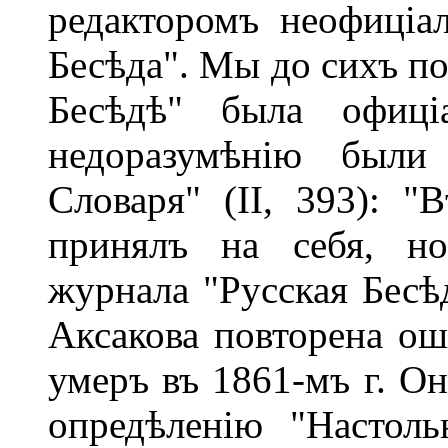
редакторомъ неофиціа
Бесѣда". Мы до сихъ по
Бесѣдѣ" была офиці
недоразумѣнію были
Словаря" (II, 393): "
принялъ на себя, 
журнала "Русская Бесѣд
Аксакова повторена ош
умеръ въ 1861-мъ г. Он
опредѣленію "Настоль