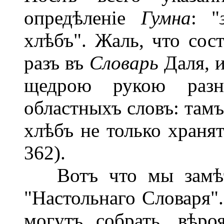
опредѣленіе
Гумна
: "
хлѣбъ". Жаль, что сост
разъ въ
Словарь
Даля, и
щедрою рукою разн
областныхъ словъ: тамъ
хлѣбъ не только храня
362).
Вотъ что мы замѣти
"Настольнаго Словаря".
могутъ собрать, вѣр