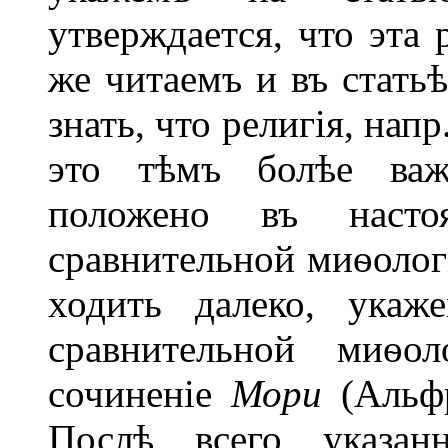
утверждается, что эта 
же читаемъ и въ стать
знать, что религія, нап
это тѣмъ болѣе важ
положено въ насто
сравнительной миѳолог
ходить далеко, укаж
сравнительной миѳо
сочиненіе
Мори
(Альфр
Послѣ всего указан