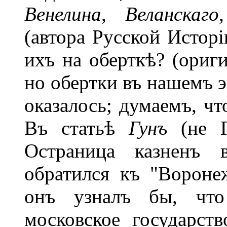
Венелина
,
Веланскаго
(автора Русской Исторі
ихъ на оберткѣ? (ориг
но обертки въ нашемъ э
оказалось; думаемъ, чт
Въ статьѣ
Гунъ
(не Г
Остраница казненъ 
обратился къ "Воронеж
онъ узналъ бы, что
московское государст