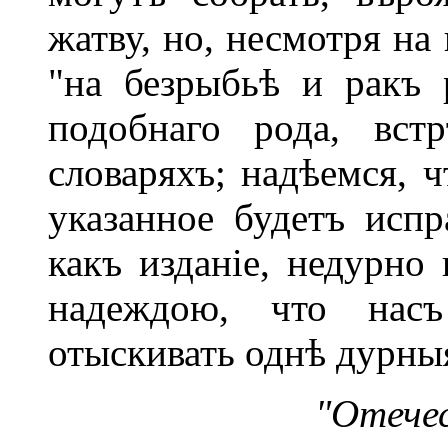
жатву, но, несмотря на 
"на безрыбьѣ и ракъ
подобнаго рода, вст
словаряхъ; надѣемся, 
указанное будетъ испр
какъ изданіе, недурно
надеждою, что нас
отыскивать однѣ дурны
"Отече