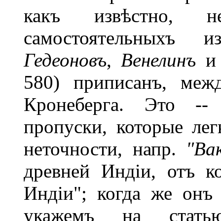
какъ извѣстно, 
самостоятельныхъ и
Гедеоновъ
,
Венелинъ
и 
580) приписанъ, меж
Кронеберга. Это --
пропуски, которые лег
неточности, напр.
"Ва
древней Индіи, отъ ко
Индіи"; когда же онъ
укажемъ на ста