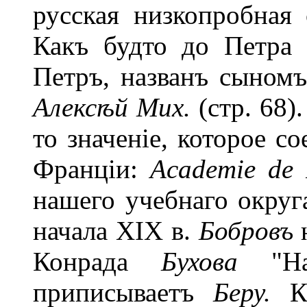
русская низкопробная 
Какъ будто до Петра
Петръ, названъ сыном
Алексѣй Мих.
(стр. 68)
то значеніе, которое с
Франціи:
Academie de 
нашего учебнаго округ
начала XIX в.
Бобровъ
Конрада
Бухова
"Нас
приписываетъ
Беру.
Кс