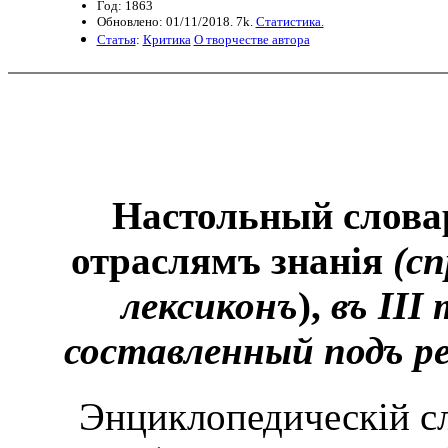
Год: 1863
Обновлено: 01/11/2018. 7k.
Статистика.
Статья
:
Критика
О творчестве автора
Настольный слова
отраслямъ знанія
(с
лексиконъ
),
въ III
составленный подъ р
Энциклопедическій сл