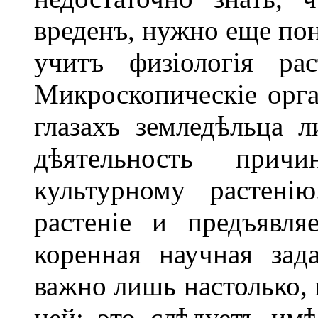
вреденъ, нужно еще пон
учитъ физіологія рас
Микроскопическіе орг
глазахъ земледѣльца л
дѣятельность прич
культурному растенію
растеніе и предъявля
коренная научная зада
важно лишь настолько, 
ней; это слѣдуетъ им