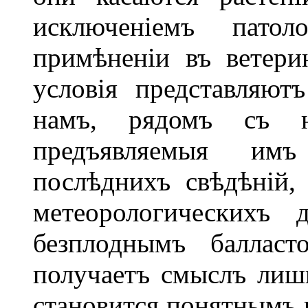
исключеніемъ патоло
примѣненіи въ ветерин
условія представляют
намъ, рядомъ съ ни
предъявляемыя имъ
послѣднихъ свѣдѣній,
метеорологическихъ 
безплоднымъ балласт
получаетъ смыслъ лишь
становится понятнымъ и