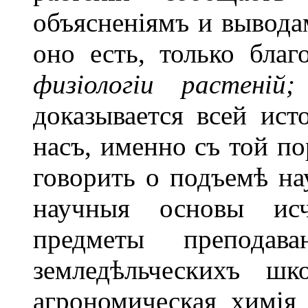
объясненіямъ и выводам
оно есть, только бла
физіологіи растеній;
доказывается всей ист
насъ, именно съ той по
говорить о подъемѣ нау
научныя основы исч
предметы препода
земледѣльческихъ ш
агрономическая химія