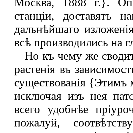
Москва, 1888 г.}. О
станціи, доставятъ н
дальнѣйшаго изложенія
всѣ производились на г
Но къ чему же сводитс
растенія въ зависимос
существованія {Этимъ 
исключая изъ нея пато
всего удобнѣе пріуро
пожалуй, соотвѣтст