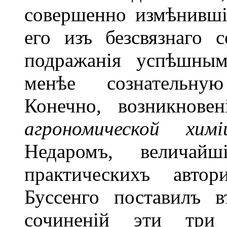
совершенно измѣнившіе
его изъ безсвязнаго 
подражанія успѣшны
менѣе сознательну
Конечно, возникновен
агрономической хим
Недаромъ, величай
практическихъ автор
Буссенго поставилъ в
сочиненій эти три 