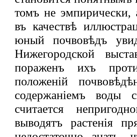
томъ не эмпирически, 
въ качествѣ иллюстра
юный почвовѣдъ увид
Нижегородской выста
пораженъ ихъ прот
положеній почвовѣдѣ
содержаніемъ воды с
считается непригодн
выводятъ растенія пр
недостаточно знать,