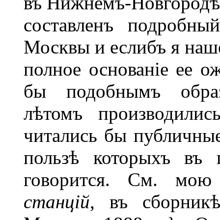
въ Нижнемъ-Новгородѣ
составленъ подробны
Москвы и еслибъ я наш
полное основаніе ее о
бы подобнымъ образ
лѣтомъ производилис
читались бы публичные
пользѣ которыхъ въ 
говорится. См. мо
станцій
, въ сборни