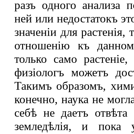
разъ одного анализа 
ней или недостатокъ эт
значеніи для растенія, 
отношенію къ данном
только само растеніе,
физіологъ можетъ дост
Такимъ образомъ, химич
конечно, наука не могл
себѣ не даетъ отвѣта
земледѣлія, и пока 