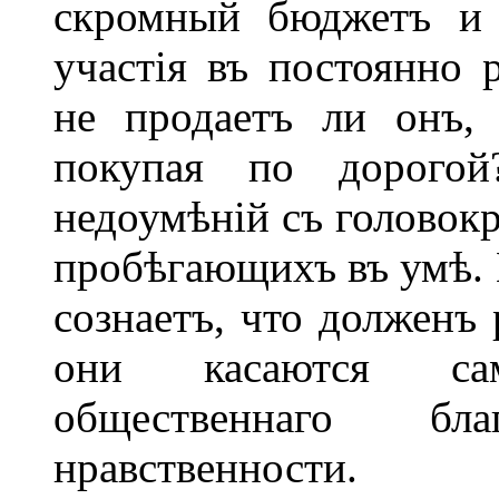
скромный бюджетъ и
участія въ постоянно
не продаетъ ли онъ,
покупая по дорого
недоумѣній съ головок
пробѣгающихъ въ умѣ. И
сознаетъ, что долженъ 
они касаются са
общественнаго благ
нравственности.