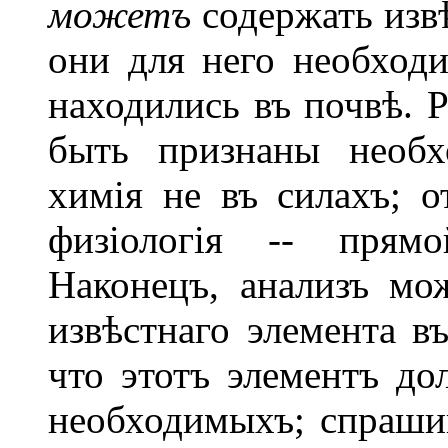
можетъ
содержать извѣ
они для него необходи
находились въ почвѣ. 
быть признаны необх
химія не въ силахъ; о
физіологія -- прям
Наконецъ, анализъ мож
извѣстнаго элемента въ
что этотъ элементъ до
необходимыхъ; спрашив