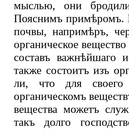
мыслью, они бродили
Пояснимъ примѣромъ. 
почвы, напримѣръ, чер
органическое вещество 
составъ важнѣйшаго из
также состоитъ изъ орг
ли, что для своего
органическомъ веществѣ
вещества можетъ служ
такъ долго господст