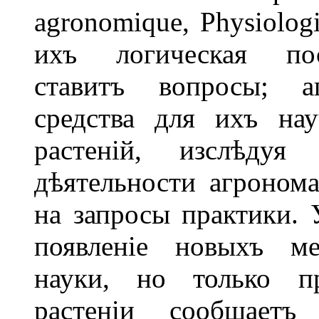
agronomique, Physiolog
ихъ логическая посл
ставитъ вопросы; а
средства для ихъ нау
растеній, изслѣду
дѣятельности агронома
на запросы практики. 
появленіе новыхъ ме
науки, но только пр
растеніи сообщаетъ