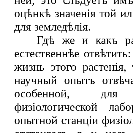
оцѣнкѣ значенія той ил
для земледѣлія.
Гдѣ же и какъ разр
естественнѣе отвѣтить:
жизнь этого растенія, 
научный опытъ отвѣча
особенной, для 
физіологической лабо
опытной станціи физіол