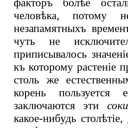
факторъ болѣе остал
человѣка, потому н
незапамятныхъ времен
чуть не исключите
приписывалось значеніе
къ которому растеніе п
столь же естественны
корень пользуется
заключаются эти
сок
какое-нибудь столѣтіе