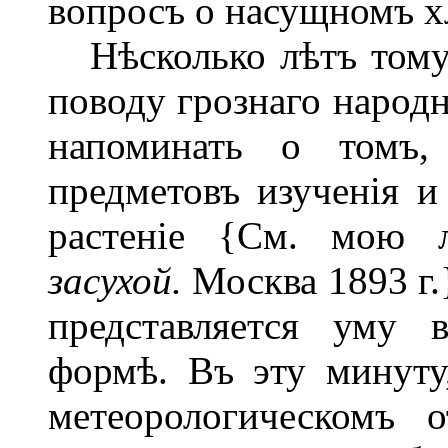
вопросъ о насущномъ х
Нѣсколько лѣтъ тому н
поводу грознаго народн
напоминать о томъ,
предметовъ изученія и
растеніе {См. мою 
засухой.
Москва 1893 г.
представляется уму 
формѣ. Въ эту минуту
метеорологическомъ о