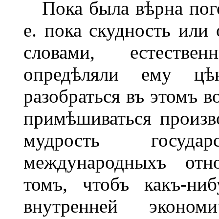
Пока была вѣрна погов
е. пока скудность или 
словами, естестве
опредѣляли ему цѣ
разобраться въ этомъ в
примѣшиваться произво
мудрость госуда
международныхъ отн
томъ, чтобъ какъ-ни
внутренней эконо