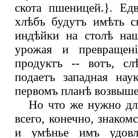
скота пшеницей.}
.
Едв
хлѣбъ будутъ имѣть с
индѣйки на столѣ наш
урожая и превращен
продуктъ -- вотъ, сл
подаетъ западная нау
первомъ планѣ возвыше
Но что же нужно для
всего, конечно, знаком
и умѣнье имъ удовл