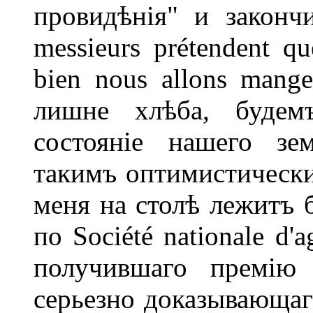
провидѣнія" и законч
messieurs prétendent q
bien nous allons mange
лишне хлѣба, будем
состояніе нашего зе
такимъ оптимистическ
меня на столѣ лежитъ 
по Société nationale d'a
получившаго премію
серьезно доказывающаг