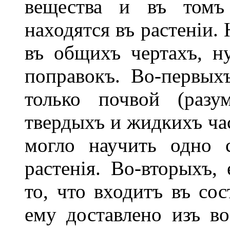
вещества и въ томъ
находятся въ растеніи.
въ общихъ чертахъ, н
поправокъ. Во-первыхъ
только почвой (разу
твердыхъ и жидкихъ час
могло научить одно 
растенія. Во-вторыхъ,
то, что входитъ въ сос
ему доставлено изъ воз