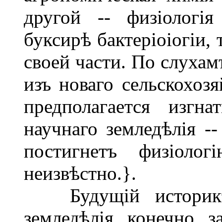
другой -- физіологія
буксирѣ бактеріоіогіи, 
своей части. По слухам
изъ новаго сельскохозя
предполагается изгн
научнаго земледѣлія -
постигнетъ физіоло
неизвѣстно.}.
Будущій историкъ 
земледѣлія, конечно, з