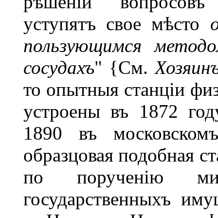
рѣшеніи вопросовъ 
уступятъ свое мѣсто
пользующимся методо
сосудахъ
" {См.
Хозяин
то опытныя станціи фи
устроены въ 1872 год
1890 въ московскомъ
образцовая подобная ст
по порученію мин
государственныхъ иму