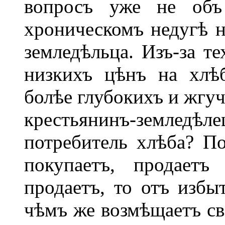
вопросъ уже не объ
хроническомъ недугѣ н
земледѣльца. Изъ-за те
низкихъ цѣнъ на хлѣ
болѣе глубокихъ и жгуч
крестьянинъ-земледѣле
потребитель хлѣба? П
покупаетъ, продает
продаетъ, то отъ избыт
чѣмъ же возмѣщаетъ св