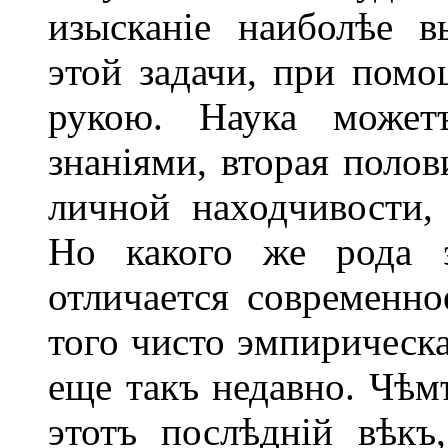
изысканіе наиболѣе в
этой задачи, при пом
рукою. Наука может
знаніями, вторая полов
личной находчивости, 
Но какого же рода э
отличается современно
того чисто эмпирическа
еще такъ недавно. Чѣм
этотъ послѣдній вѣкъ,