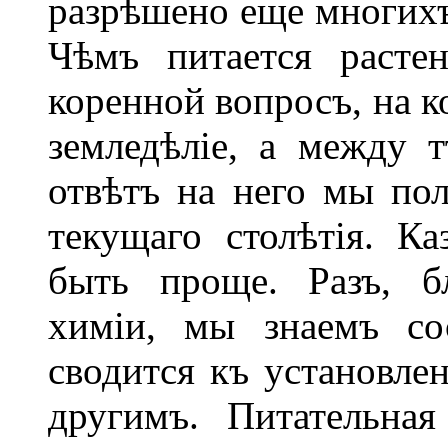
разрѣшено еще многихъ
Чѣмъ питается расте
коренной вопросъ, на к
земледѣліе, а между 
отвѣтъ на него мы по
текущаго столѣтія. К
быть проще. Разъ, б
химіи, мы знаемъ со
сводится къ установле
другимъ. Питательна