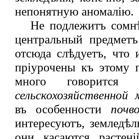
непонятную аномалію.
Не подлежитъ сомнѣні
центральный предметъ
отсюда слѣдуетъ, что 
пріурочены къ этому 
много говорится
сельскохозяйственной 
въ особенности
почв
интересуютъ, земледѣл
они касаются растен