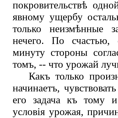
покровительствѣ одной
явному ущербу осталь
только неизмѣнные з
нечего. По счастью,
минуту стороны согла
томъ, -- что урожай лу
Какъ только произне
начинаетъ, чувствовать
его задача къ тому и
условія урожая, причи