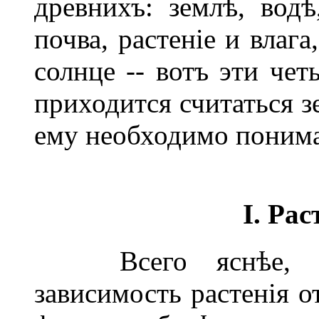
древнихъ: землѣ, водѣ
почва, растеніе и влага
солнце -- вотъ эти чет
приходится считаться з
ему необходимо понима
I. Рас
Всего яснѣе, все
зависимость растенія о