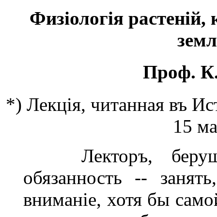
Физіологія растеній,
земл
Проф. К
*) Лекція, читанная въ И
15 ма
Лекторъ, берущій
обязанность -- занять
вниманіе, хотя бы само