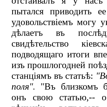
отстаивалъ я у насъ
пытался приводить е
удовольствіемъ могу у
дѣлаетъ въ послѣ
свидѣтельство кіевс
подводящаго итоги вп
изъ прошлогодней поѣ
станціямъ въ статьѣ:
"
поля".
"Въ близкомъ бу
онъ свою статью,-- 