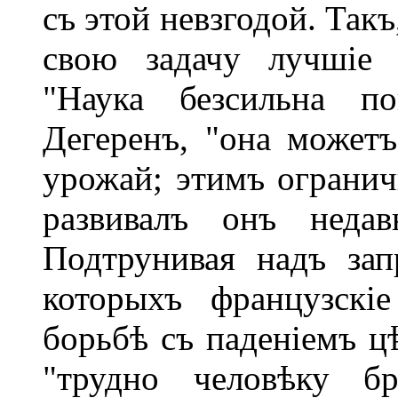
съ этой невзгодой. Так
свою задачу лучшіе 
"Наука безсильна по
Дегеренъ, "она можетъ
урожай; этимъ огранич
развивалъ онъ неда
Подтрунивая надъ за
которыхъ французскі
борьбѣ съ паденіемъ ц
"трудно человѣку б