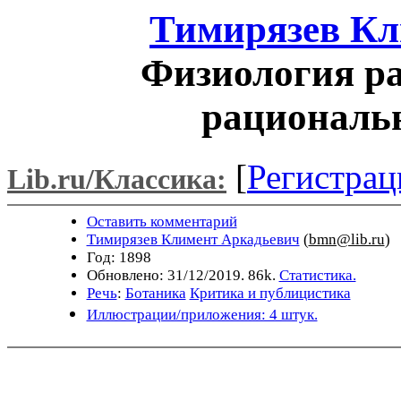
Тимирязев Кл
Физиология ра
рациональн
[
Регистрац
Lib.ru/Классика:
Оставить комментарий
Тимирязев Климент Аркадьевич
(
bmn@lib.ru
)
Год: 1898
Обновлено: 31/12/2019. 86k.
Статистика.
Речь
:
Ботаника
Критика и публицистика
Иллюстрации/приложения: 4 штук.