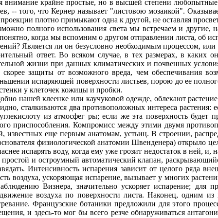
бя внимание крайне простые, но в высшей степени любопытные
в, -- того, что Кернер называет "листовою мозаикой". Оказывае
проекции плотно примыкают одна к другой, не оставляя просвето
жно полного использования света мы встречаем и другие, на
понятно, когда мы вспомним о другом отправлении листа, об ис
ний? Является ли он безусловно необходимым процессом, или 
тельный ответ. Во всяком случае, в тех размерах, в каких о
тельной жизни при данных климатических и почвенных условия
р скорее защиты от возможного вреда, чем обеспечивания в
еньшении испаряющей поверхности листьев, порою до ее полного
стенки у клеточек кожицы и пробки.
бно нашей клеенке или каучуковой одежде, облекают растение
идно, сталкиваются два противоположных интереса растения: ес
глекислоту из атмосфег ры; если же эта поверхность будет п
ого приспособления. Компромисс между этими двумя противопо
, известных еще первым анатомам, устьиц. В строении, распр
у основателя физиологической анатомии Швенденера) открыло ц
нее испарять воду, когда ему уже грозит недостаток в ней, и, на
е простой и остроумный автоматический клапан, раскрывающийс
т завядать. Интенсивность испарения зависит от целого ряда в
ть воздуха, ускоряющая испарение, вызывает у многих растени
наблюдению Визнера, значительно ускоряет испарение; для 
движение воздуха по поверхности листа. Наконец, одним из 
евание. Французские ботаники предложили для этого процесс
ещения, и здесь-то мог бы всего резче обнаруживаться антаго