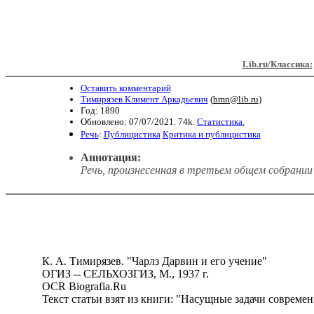
Lib.ru/Классика:
Оставить комментарий
Тимирязев Климент Аркадьевич
(
bmn@lib.ru
)
Год: 1890
Обновлено: 07/07/2021. 74k.
Статистика.
Речь
:
Публицистика
Критика и публицистика
Аннотация:
Речь, произнесенная в третьем общем собрании 
К. А. Тимирязев. "Чарлз Дарвин и его учение"
ОГИЗ -- СЕЛЬХОЗГИЗ, М., 1937 г.
OCR Biografia.Ru
Текст статьи взят из книги: "Насущные задачи современно