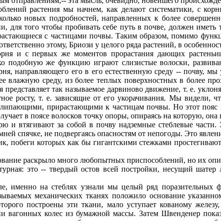
ным отправлениям,-- эта мысль, очевидно, новейшего происхожд
ний растения мы начнем, как делают систематики, с корня 
сколько новых подробностей, направленных к более совершен
и, для того чтобы пробивать себе путь в почве, должен иметь 
срастающиеся с частицами почвы. Таким образом, помимо функ
тветственно этому, Бриози у целого ряда растений, в особенност
рня и с первых же моментов прорастания дающих растеньиц
дко подобную же функцию играют слизистые волоски, развив
ня, направляющего его в его естественную среду -- почву, м
ее влажную среду, из более теплых поверхностных в более про
 представляет так называемое дарвиново движение, т. е. уклон
ое росту, т. е. зависящие от его укорачивания. Мы видели, ч
липающими, прирастающими к частицам почвы. Но этот пояс во
лучает в поясе волосков точку опоры, опираясь на которую, она
орю и втягивают за собой в почву надземные стеблевые части
ней спячке, не подвергаясь опасностям от непогоды. Это явлени
вик, побеги которых как бы гигантскими стежками простегиваю
вание раскрыло много любопытных приспособлений, но их опис
турная: это -- твердый остов всей постройки, несущий шатер
, именно на стеблях узнали мы целый ряд поразительных ф
азываемых механических тканях положило основание указанн
оторого построены эти ткани, мало уступает кованому железу
и вагонных колес из бумажной массы. Затем Швенденер показа