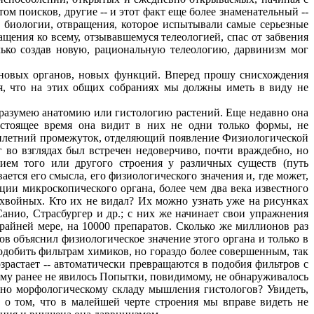
м поисков, другие -- и этот факт еще более знаменательный --
ей биологии, отвращения, которое испытывали самые серьезные
щения ко всему, отзывавшемуся телеологией, спас от забвения
лько создав новую, рациональную телеологию, дарвинизм мог
новых органов, новых функций. Вперед прошу снисхождения
тся, что на этих общих собраниях мы должны иметь в виду не
 разумею анатомию или гистологию растений. Еще недавно она
стоящее время она видит в них не одни только формы, не
сятилетний промежуток, отделяющий появление Физиологической
г во взглядах был встречен недоверчиво, почти враждебно, но
нием того или другого строения у различных существ (путь
ется его смысла, его физиологического значения и, где может,
ии микроскопического органа, более чем два века известного
хвойных. Кто их не видал? Их можно узнать уже на рисунках
анио, Страсбургер и др.; с них же начинает свои упражнения
крайней мере, на 10000 препаратов. Сколько же миллионов раз
сов объяснил физиологическое значение этого органа и только в
одобить фильтрам химиков, но гораздо более совершенным, так
озрастает -- автоматически превращаются в подобия фильтров с
му ранее не явилось Попытки, повидимому, не обнаруживалось
льно морфологическому складу мышления гистологов? Увидеть,
е о том, что в малейшей черте строения мы вправе видеть не