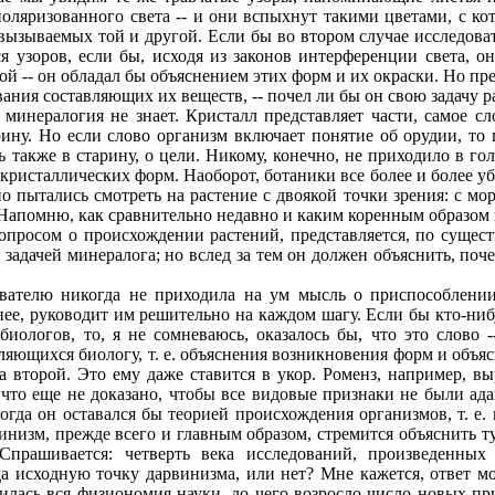
оляризованного света -- и они вспыхнут такими цветами, с кот
вызываемых той и другой. Если бы во втором случае исследоват
 узоров, если бы, исходя из законов интерференции света, он
ой -- он обладал бы объяснением этих форм и их окраски. Но пре
ания составляющих их веществ, -- почел ли бы он свою задачу р
нералогия не знает. Кристалл представляет части, самое слово
ину. Но если слово организм включает понятие об орудии, то 
 также в старину, о цели. Никому, конечно, не приходило в гол
ристаллических форм. Наоборот, ботаники все более и более уб
 пытались смотреть на растение с двоякой точки зрения: с мо
Напомню, как сравнительно недавно и каким коренным образом 
просом о происхождении растений, представляется, по существ
 задачей минералога; но вслед за тем он должен объяснить, почем
елю никогда не приходила на ум мысль о приспособлении ч
е, руководит им решительно на каждом шагу. Если бы кто-нибуд
иологов, то, я не сомневаюсь, оказалось бы, что это слово --
вляющихся биологу, т. е. объяснения возникновения форм и объ
на второй. Это ему даже ставится в укор. Роменз, например, в
что еще не доказано, чтобы все видовые признаки не были ад
огда он оставался бы теорией происхождения организмов, т. е
винизм, прежде всего и главным образом, стремится объяснить 
. Спрашивается: четверть века исследований, произведенн
 исходную точку дарвинизма, или нет? Мне кажется, ответ мож
илась вся физиономия науки, до чего возросло число новых п