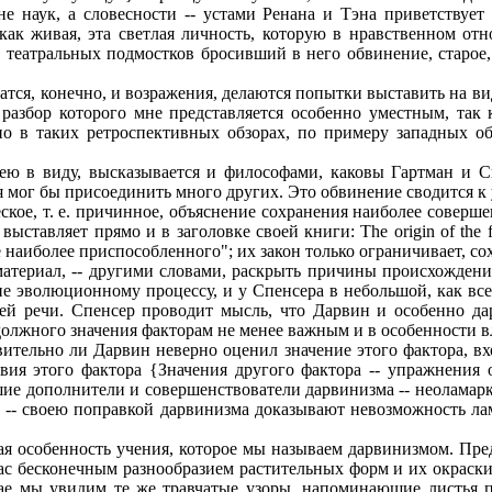
не наук, а словесности -- устами Ренана и Тэна приветствуе
 как живая, эта светлая личность, которую в нравственном от
театральных подмостков бросивший в него обвинение, старое, 
я, конечно, и возражения, делаются попытки выставить на вид 
разбор которого мне представляется особенно уместным, так 
о в таких ретроспективных обзорах, по примеру западных об
 в виду, высказывается и философами, каковы Гартман и Спе
мог бы присоединить много других. Это обвинение сводится к уп
ое, т. е. причинное, объяснение сохранения наиболее совершен
ставляет прямо и в заголовке своей книги: The origin of the 
ние наиболее приспособленного"; их закон только ограничивает, 
 материал, -- другими словами, раскрыть причины происхожден
е эволюционному процессу, и у Спенсера в небольшой, как всег
воей речи. Спенсер проводит мысль, что Дарвин и особенно д
и должного значения факторам не менее важным и в особенности 
тельно ли Дарвин неверно оценил значение этого фактора, вхо
вия этого фактора {Значения другого фактора -- упражнения 
йшие дополнители и совершенствователи дарвинизма -- неолама
е -- своею поправкой дарвинизма доказывают невозможность ла
ая особенность учения, которое мы называем дарвинизмом. Пре
с бесконечным разнообразием растительных форм и их окраски;
чае мы увидим те же травчатые узоры, напоминающие листья 