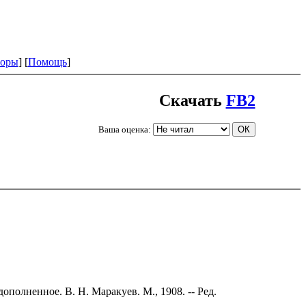
оры
] [
Помощь
]
Скачать
FB2
Ваша оценка:
полненное. В. Н. Маракуев. М., 1908. -- Ред.