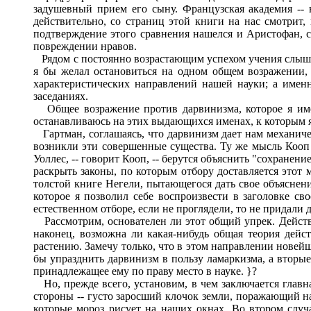
задушевный прием его сыну. Французская академия -- 
действительно, со страниц этой книги на нас смотрит,
подтверждение этого сравнения нашелся и Аристофан, с 
повреждении нравов.
Рядом с постоянно возрастающим успехом учения слышатс
я бы желал остановиться на одном общем возражении, 
характеристических направлений нашей науки; а именн
заседаниях.
Общее возражение против дарвинизма, которое я имею
останавливаюсь на этих выдающихся именах, к которым я 
Гартман, соглашаясь, что дарвинизм дает нам механическ
возникли эти совершенные существа. Ту же мысль Кооп вы
Уоллес, -- говорит Кооп, -- берутся объяснить "сохране
раскрыть законы, по которым отбору доставляется этот
толстой книге Негели, пытающегося дать свое объяснени
которое я позволил себе воспроизвести в заголовке с
естественном отборе, если не проглядели, то не придал
Рассмотрим, основателен ли этот общий упрек. Действи
наконец, возможна ли какая-нибудь общая теория дейст
растению. Замечу только, что в этом направлении нове
бы упразднить дарвинизм в пользу ламаркизма, а вторы
принадлежащее ему по праву место в науке. }?
Но, прежде всего, установим, в чем заключается главн
стороны -- густо заросший клочок земли, поражающий на
которые мороз рисует на наших окнах. Во втором слу