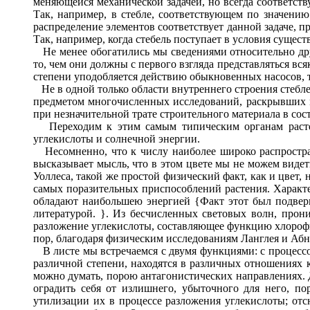
меняющейся механической задачей, но всегда соответств
Так, например, в стебле, соответствующем по значению
распределение элементов соответствует данной задаче, п
Так, например, когда стебель поступает в условия сущест
Не менее обогатились мы сведениями относительно дру
то, чем они должны с первого взгляда представляться вс
степени уподобляется действию обыкновенных насосов, т
Не в одной только области внутреннего строения стебл
предметом многочисленных исследований, раскрывших мн
при незначительной трате строительного материала в сос
Переходим к этим самым типическим органам растени
углекислоты и солнечной энергии.
Несомненно, что к числу наиболее широко распростран
высказывает мысль, что в этом цвете мы не можем видет
Уоллеса, такой же простой физический факт, как и цвет,
самых поразительных приспособлений растения. Характери
обладают наибольшею энергией {Факт этот был подвер
литературой. }. Из бесчисленных световых волн, про
разложение углекислоты, составляющее функцию хлорофилл
пор, благодаря физическим исследованиям Ланглея и Аб
В листе мы встречаемся с двумя функциями: с процессо
различной степени, находятся в различных отношениях 
можно думать, порою антагонистических направлениях. Д
оградить себя от излишнего, убыточного для него, п
утилизации их в процессе разложения углекислоты; отс