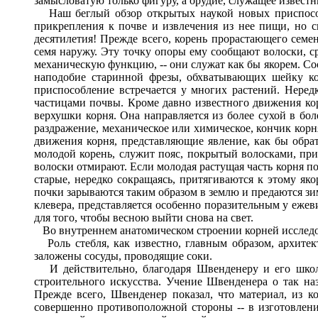
замысловатую только фигуру, а орудие, служащее извест
Наш беглый обзор открытых наукой новых приспособле
прикрепления к почве и извлечения из нее пищи, но 
десятилетия! Прежде всего, корень прорастающего семен
семя наружу. Эту точку опоры ему сообщают волоски, 
механическую функцию, -- они служат как бы якорем. Соо
наподобие старинной фрезы, обхватывающих шейку ко
приспособление встречается у многих растений. Нере
частицами почвы. Кроме давно известного движения кор
верхушки корня. Она направляется из более сухой в бол
раздражение, механическое или химическое, кончик корня
движения корня, представляющие явление, как бы обратн
молодой корень, служит пояс, покрытый волосками, при
волоски отмирают. Если молодая растущая часть корня по
старые, нередко сокращаясь, притягиваются к этому як
почки зарываются таким образом в землю и предаются зим
клевера, представляется особенно поразительным у еже
для того, чтобы весною выйти снова на свет.
Во внутреннем анатомическом строении корней исследо
Роль стебля, как известно, главным образом, архитек
заложены сосуды, проводящие соки.
И действительно, благодаря Швенденеру и его школе
строительного искусства. Учение Швенденера о так н
Прежде всего, Швенденер показал, что материал, из к
совершенно противоположной стороны -- в изготовлени