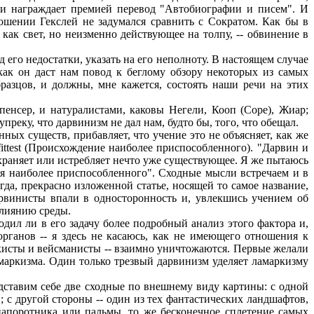
т и награждает премией перевод "Автобиографии и писем". И
ношении Гекслей не задумался сравнить с Сократом. Как бы в
как свет, но неизменно действующее на толпу, -- обвинение в
его недостатки, указать на его неполноту. В настоящем случае
как он даст нам повод к беглому обзору некоторых из самых
разцов, и должны, мне кажется, состоять наши речи на этих
нсер, и натуралистами, каковы Негели, Кооп (Соре), Жиар;
реку, что дарвинизм не дал нам, будто бы, того, что обещал.
ных существ, прибавляет, что учение это не объясняет, как же
fittest (Происхождение наиболее приспособленного). "Дарвин и
сохраняет или истребляет нечто уже существующее. Я же пытаюсь
ия наиболее приспособленного". Сходные мысли встречаем и в
да, прекрасно изложенной статье, носящей то самое название,
арвинисты впали в односторонность и, увлекшись учением об
влиянию среды.
дил ли в его задачу более подробный анализ этого фактора и,
органов -- я здесь не касаюсь, как не имеющего отношения к
ркисты и вейсманисты -- взаимно уничтожаются. Первые желали
маркизма. Один только трезвый дарвинизм уделяет ламаркизму
дставим себе две сходные по внешнему виду картины: с одной
 с другой стороны -- один из тех фантастических ландшафтов,
папоротника или пальмы, то же бесконечное сплетение самых