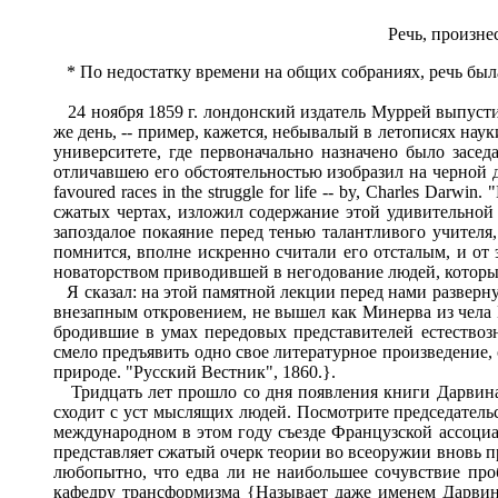
Речь, произне
* По недостатку времени на общих собраниях, речь была
24 ноября 1859 г. лондонский издатель Муррей выпусти
же день, -- пример, кажется, небывалый в летописях науки
университете, где первоначально назначено было засе
отличавшею его обстоятельностью изобразил на черной доск
favoured races in the struggle for life -- by, Charles D
сжатых чертах, изложил содержание этой удивительной
запоздалое покаяние перед тенью талантливого учителя
помнится, вполне искренно считали его отсталым, и от 
новаторством приводившей в негодование людей, которы
Я сказал: на этой памятной лекции перед нами развернул
внезапным откровением, не вышел как Минерва из чела 
бродившие в умах передовых представителей естествоз
смело предъявить одно свое литературное произведение,
природе. "Русский Вестник", 1860.}.
Тридцать лет прошло со дня появления книги Дарвина. Ка
сходит с уст мыслящих людей. Посмотрите председатель
международном в этом году съезде Французской ассоциац
представляет сжатый очерк теории во всеоружии вновь 
любопытно, что едва ли не наибольшее сочувствие про
кафедру трансформизма {Называет даже именем Дарвина 