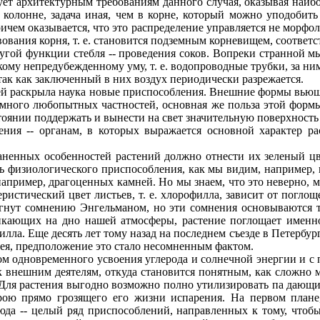
ует архитектурным требованиям данного случая, оказывая наибо
 колонне, задача иная, чем в корне, который можно уподобить
ричем оказывается, что это распределение управляется не морфо
вования корня, т. е. становится подземным корневищем, соответ
гой функции стебля -- проведения соков. Вопреки странной м
якому непредубежденному уму, т. е. водопроводные трубки, за ни
ак как заключенный в них воздух периодически разрежается.
ей раскрыла наука новые приспособления. Внешние формы вьющи
ого любопытных частностей, основная же польза этой формы с
тоянии поддержать и вынести на свет значительную поверхность
я -- органам, в которых выражается основной характер раст
енных особенностей растений должно отнести их зеленый цве
ь физиологического приспособления, как мы видим, например, 
 например, драгоценных камней. Но мы знаем, что это неверно, м
стический цвет листьев, т. е. хлорофилла, зависит от поглощен
гнут сомнению Энгельманом, но эти сомнения основываются т
никающих на дно нашей атмосферы, растение поглощает именн
а. Еще десять лет тому назад на последнем съезде в Петербург
нея, предположение это стало несомненным фактом.
м одновременного усвоения углерода и солнечной энергии и с 
к внешним деятелям, откуда становится понятным, как сложно 
ля растения выгодно возможно полно утилизировать па дающий 
орою прямо грозящего его жизни испарения. На первом плане
юда -- целый ряд приспособлений, направленных к тому, чтоб