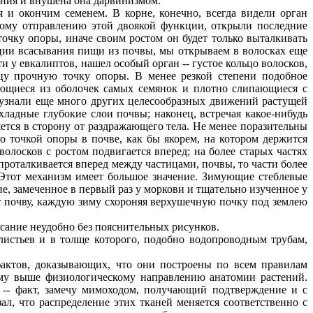
ения и внушена она дарвинизмом.
и окончим семенем. В корне, конечно, всегда видели орган
ному отправлению этой двоякой функции, открыли последние
точку опоры, иначе своим ростом он будет только выталкивать
ции всасывания пищи из почвы, мы открываем в волосках еще
и у евкалиптов, нашел особый орган -- густое кольцо волосков,
у прочную точку опоры. В менее резкой степени подобное
ающиеся из оболочек самых семянок и плотно слипающиеся с
ы узнали еще много других целесообразных движений растущей
хладные глубокие слои почвы; наконец, встречая какое-нибудь
яется в сторону от раздражающего тела. Не менее поразительны
то точкой опоры в почве, как бы якорем, на котором держится
лосков с ростом подвигается вперед; на более старых частях
 проталкивается вперед между частицами, почвы, то части более
. Этот механизм имеет большое значение. Зимующие стеблевые
е, замеченное в первый раз у моркови и тщательно изученное у
т почву, каждую зиму схороняя верхушечную почку под землею
ание неудобно без пояснительных рисунков.
 листьев и в толще которого, подобно водопроводным трубам,
актов, доказывающих, что они построены по всем правилам
ому выше физиологическому направлению анатомии растений.
, -- факт, замечу мимоходом, получающий подтверждение и с
л, что распределение этих тканей меняется соответственно с