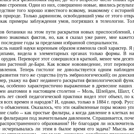
 строения. Одни из них, совершенно новые, явились результато
ледствие того хорошо известного всякому, знакомому с истори
 природе. Только дарвинизм, освободивший умы от этого отвра
 как примеры заблуждения умов, погрязших в телеологии. То
ов ботаники на этом пути раскрытия новых приспособлений, 
авно знакомых фактов, но, как я сказал уже ранее, мне каже
 в последние годы за пределами избранной специальности.
асль нашей науки коренным образом изменила свой характер. Я
ипами, видела в элементарных органах только формы. В на
е орудия. Переворот этот совершился в краткий, менее чем де
ии растений де-Бари. Как всякое нововведение, этот переворо
равления. Теперь гистолог не довольствуется одним наблюде
азвития того же существа (путь эмбриологический); он доискива
р, укажу на факт недавнего раскрытия физиологической функц
ы, особенно характеристично выраженные в древесине наших 
еи анатомии в настоящем столетии -- Моль, Шлейден, Шахт, С
ть лет своей педагогической практики видел этот объект, по 
 всех времен и народов? И, однако, только в 1884 г. проф. Рус
го объяснения. Оказалось, что эти окаймленные поры можно уп
ие слабо -- как простые фильтры, а когда давление в клетках в
 фильтрации под значительным давлением. Спрашивается, поче
о распространенного образования? Не благодаря ли исключите
 не исчерпывалась ли этим в былое время его задача? Мысль ж