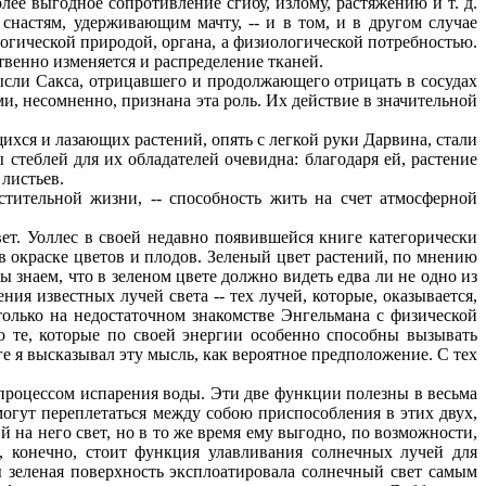
лее выгодное сопротивление сгибу, излому, растяжению и т. д.
 снастям, удерживающим мачту, -- и в том, и в другом случае
логической природой, органа, а физиологической потребностью.
ственно изменяется и распределение тканей.
ысли Сакса, отрицавшего и продолжающего отрицать в сосудах
ми, несомненно, признана эта роль. Их действие в значительной
хся и лазающих растений, опять с легкой руки Дарвина, стали
теблей для их обладателей очевидна: благодаря ей, растение
 листьев.
ительной жизни, -- способность жить на счет атмосферной
т. Уоллес в своей недавно появившейся книге категорически
в окраске цветов и плодов. Зеленый цвет растений, по мнению
ы знаем, что в зеленом цвете должно видеть едва ли не одно из
ия известных лучей света -- тех лучей, которые, оказывается,
олько на недостаточном знакомстве Энгельмана с физической
о те, которые по своей энергии особенно способны вызывать
е я высказывал эту мысль, как вероятное предположение. С тех
процессом испарения воды. Эти две функции полезны в весьма
могут переплетаться между собою приспособления в этих двух,
на него свет, но в то же время ему выгодно, по возможности,
, конечно, стоит функция улавливания солнечных лучей для
ы зеленая поверхность эксплоатировала солнечный свет самым