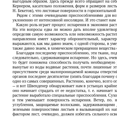
выгодным образом. Здесь прежде всего обращают на се
Кернером, касательно положения, форм и размеров листье
Н. Бекетов), что листовые поверхности в горизонтальной 
Рядом с этими очевидными приспособлениями для возмо
уклонению от интенсивной инсоляции. И это станет нам 
Какую роль играет процесс испарения в экономии расте
На эти вопросы едва ли можно дать вполне удовлетвори
определяя самую возможность или невозможность расти
направлении имеет характер оборонительный, характе
выражаются, как мы давно знаем, с одной стороны, в ум
также давно знаем, в химическом превращении вещества 
Благодаря последнему приспособлению, эти ткани, подо
следовательно, сдерживающим испарение. Но здесь, очев
то будет понижена способность получать необходимую у
вынутые из воды водяные растения, почти лишенные эт
присутствием среди малопроницаемой кожицы отверстий
органов последнее десятилетие (опять благодаря почин
одно из самых совершенных. Растению, конечно, всего опас
-- и вот Швенденер обнаруживает нам в устьицах крайн
оно начинает страдать от ее недостатка, т. е. начинае
растение выработало специальные приспособления. Сухос
и тем уменьшает поверхность испарения. Ветер, по. 
углубления, защищаемые волосками, задерживающими 
зелеными поверхностями листьев и вызывающий их нагр
фактором лист, очевидно, должен избегать сильного осв