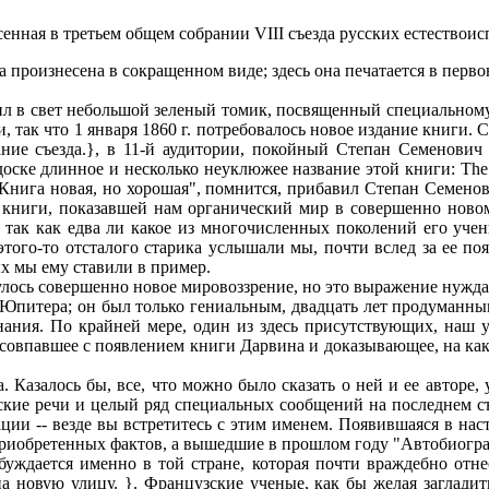
сенная в третьем общем собрании VIII съезда русских естествои
 произнесена в сокращенном виде; здесь она печатается в перво
л в свет небольшой зеленый томик, посвященный специальному,
, так что 1 января 1860 г. потребовалось новое издание книги. С
дание съезда.}, в 11-й аудитории, покойный Степан Семенови
е длинное и несколько неуклюжее название этой книги: The origin 
arwin. "Книга новая, но хорошая", помнится, прибавил Степан Семе
 книги, показавшей нам органический мир в совершенно новом
, так как едва ли какое из многочисленных поколений его уче
этого-то отсталого старика услышали мы, почти вслед за ее п
х мы ему ставили в пример.
ось совершенно новое мировоззрение, но это выражение нуждаетс
Юпитера; он был только гениальным, двадцать лет продуманным
нания. По крайней мере, один из здесь присутствующих, наш 
 совпавшее с появлением книги Дарвина и доказывающее, на ка
залось бы, все, что можно было сказать о ней и ее авторе, уж
ские речи и целый ряд специальных сообщений на последнем съ
ии -- везде вы встретитесь с этим именем. Появившаяся в наст
приобретенных фактов, а вышедшие в прошлом году "Автобиогра
буждается именно в той стране, которая почти враждебно отн
новую улицу. }. Французские ученые, как бы желая загладить