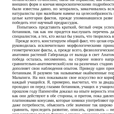
внешних форм и кончая микроскопическими подробностями
были известны давно, но затирались, замалчивались вс
натуралисты при малейшем намеке на целесообразность в
целые категории фактов, прежде упоминавшихся разве
победить этот научный предрассудок.
Попытаюсь представить краткий, беглый очерк успех
ботаников, так как нм придется выслушать перечень д
специалистов, а тех, кто желал бы узнать, что творилось
Прежде всего, констатируем общий факт, что целая отр
руководилась исключительно морфологическими принц
геометрические факты, а, прежде всего, физиологически
анатомии растений Габерланда от выхода в свет Анатом
победа осталась, несомненно, на стороне нового нап
сравнительно-анатомический) или на различных стадиях р
дополняет свои наблюдения опытом. Приведу один приме
ботаникам. Я разумею так называемые окаймленные пор
Мальпиги. На них показывали свое искусство все кориф
каждый учащийся. Я, примерно, высчитал, что за двадца
проходил он перед глазами ботаников, учащих и учащихся
прошлом году Папенгейм доказал на опыте верность это
как они действуют в обе стороны, и притом, пока давлен
платиновыми конусами, которые химики употребляют при
даже потребности, объяснить себе значение так широк
сравнить, проследить развитие, описать, срисовать --