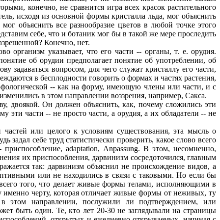
орыми, конечно, не сравнится игра всех красок растительного
ель, исходя из основной формы кристалла льда, мог объяснить
 мог объяснить все разнообразие цветов в любой точке этого
дставим себе, что и ботаник мог бы в такой же мере проследить
азрешенной? Конечно, нет.
 организм указывает, что его части -- органы, т. е. орудия.
понятие об орудии предполагает понятие об употреблении, об
ову задаваться вопросом, для чего служат кристаллу его части,
еждаются в бесплодности говорить о формах и частях растения,
рфологической -- как на форму, имеющую члены или части, и с
изменились в этом направлении воззрения, например, Сакса.
у, двоякой. Он должен объяснить, как, почему сложились эти
у эти части -- не просто части, а орудия, а их обладатели -- не
астей или целого к условиям существования, эта мысль о
ь задал себе труд статистически проверить, какое слово всего
 приспособление, adaptation, Anpassung. В этом, несомненно,
яснения их приспособления, дарвинизм сосредоточился, главным
ыражается так: дарвинизм объяснил не происхождение видов, а
аптивными или не находились в связи с таковыми. Но если бы
. всего того, что делает живые формы телами, исполняющими в
ту именно черту, которая отличает живые формы от неживых, ту
ых в этом направлении, послужили ли подтверждением, или
ет быть один. Те, кто лет 20-30 не заглядывали на страницы
риспособлений, открытых и ежедневно открываемых, начиная с