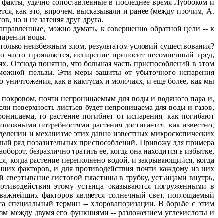
 факты, удачно сопоставленные в последнее время Луббоком и
тся, как это, впрочем, высказывали и ранее (между прочим, А.
в, но и не затеняя друг друга.
правленные, можно думать, к совершенно обратной цели -- к
парении воды.
только неизбежным злом, результатом условий существования?
но часто проявляется, испарение приносит несомненный вред,
х. Отсюда понятно, что большая часть приспособлений в этом
озможной пользы. Эти меры защиты от убыточного испарения
 уничтожения, как в кактусах и молочаях, и еще более, как мы
 покровом, почти непроницаемым для воды и водяного пара и,
ли поверхность листьев будет непроницаема для воды и газов,
роницаема, то растение погибнет от испарения, как погибают
ложными потребностями растения достигается, как известно,
еделении и механизме этих давно известных микроскопических
елый ряд поразительных приспособлений. Привожу для примера
оборот, безразлично тратить ее, когда она находится в избытке,
я, когда растение переполнено водой, и закрывающийся, когда
нешних факторов, и для противодействия почти каждому из них
й свертывание листовой пластины в трубку, устьицами внутрь,
противодействия этому устьица оказываются погруженными в
важнейших факторов является солнечный свет, поглощаемый
а специальный термин -- хлоровапоризации. В борьбе с этим
низм между двумя его функциями -- разложением углекислоты и