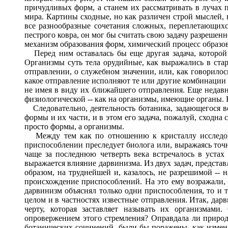
причудливых форм, а станем их рассматривать в лучах п
мира. Картины сходные, но как различен строй мыслей, 
все разнообразные сочетания сложных, переплетающихся
пестрого ковра, он мог бы считать свою задачу разрешенн
механизм образования форм, химический процесс образов
Перед ним оставалась бы еще другая задача, которой ми
Организмы суть тела орудийные, как выражались в стар
отправлении, о служебном значении, или, как говорилось
какое отправление исполняют те или другие комбинации к
не имея в виду их ближайшего отправления. Еще недавно
физиологической -- как на организмы, имеющие органы. 
Следовательно, деятельность ботаника, задающегося во
формы и их части, и в этом его задача, пожалуй, сходна с
просто формы, а организмы.
Между тем как по отношению к кристаллу исследоват
приспособлении преследует биолога или, выражаясь точне
чаще за последнюю четверть века встречалось в устах б
выражается влияние дарвинизма. Из двух задач, предста
образом, на труднейшей и, казалось, не разрешимой -- 
происхождение приспособлений. На это ему возражали, 
дарвинизм объяснял только одни приспособления, то и т
целом и в частностях известные отправления. Итак, дар
черту, которая заставляет называть их организмами
опровержением этого стремления? Оправдала ли природа
ботанических сочинений, были бы поражены, как измен