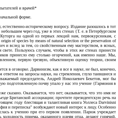
спытателей и врачей*
начальной форме.
 естественно-историческому вопросу. Издание разошлось в тот
 небольшим через год, уже в этих стенах {Т. е. в Петербургском
ч Куторга на одной из первых лекций нам, первокурсникам, с
of species by means of natural selection or the preservation of
нович и вслед за тем, со свойственным ему мастерством, в ясных,
 свете. Пользуюсь случаем, чтобы в этих же стенах принести
ников принесло ему столько огорчений, как именно наше. Мы,
оявлением, первую трезвую, объективную оценку теории, своим
я в оговорке. Дарвинизм, как и все в науке, не был, конечно,
 ответом на запросы науки, на стремления, глухо таившиеся и
уважаемый председатель, Андрей Николаевич Бекетов, мог бы
кую подготовленную почву упало у нас это учение {Гармония в
е сказано. Оказывается, что нет; оказывается, что это имя не
езде Британской ассоциации; прочтите президентскую речь на
оящем: году блестящая и талантливая книга Уоллеса Darvinisni
фия и переписка" возбуждают новый интерес к лицу. Особенно
еслась к учению при его первом появлении. Париж учреждает
 холодность приема, оказанного идеям отца, делают горячий,