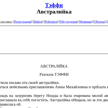
Тэффи
Австралийка
Классика:
[
Регистрация
]
[
Найти
] [
Рейтинги
] [
Обсуждения
] [
Новинки
] [
Обзоры
] [
АВСТРАЛІЙКА
Разсказъ ТЭФФИ
ла письмо отъ своей австралійки.
аться любезнымъ приглашеніемъ Анны Михайловны и пріѣхать в
адъ на лазурномъ берегу Ниццы и была очарована милой авст
иглашала къ себѣ погостить. Австралійка обѣщала, но за эти дв
равилась ей.