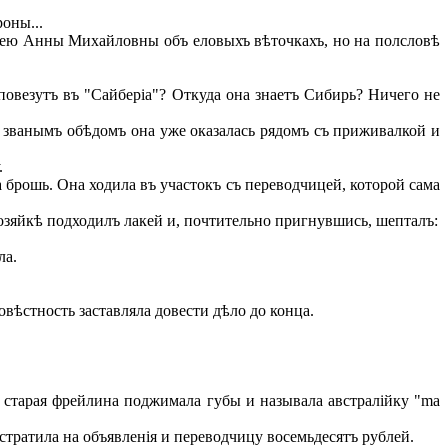
оны...
дею Анны Михайловны объ еловыхъ вѣточкахъ, но на полсловѣ
повезутъ въ "Сайберіа"? Откуда она знаетъ Сибирь? Ничего не
 званымъ обѣдомъ она уже оказалась рядомъ съ приживалкой и
.
 брошь. Она ходила въ участокъ съ переводчицей, которой сама
хозяйкѣ подходилъ лакей и, почтительно пригнувшись, шепталъ:
ла.
вѣстность заставляла довести дѣло до конца.
старая фрейлина поджимала губы и называла австралійку "ma
истратила на объявленія и переводчицу восемьдесятъ рублей.