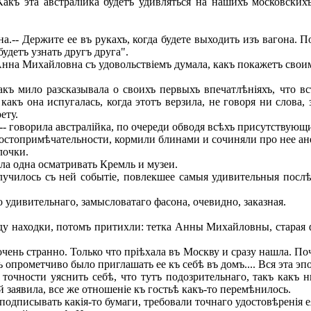
ъ эта австралійка будетъ удивляться на нашихъ московскихъ
-- Держите ее въ рукахъ, когда будете выходить изъ вагона. П
удетъ узнать другъ друга".
нна Михайловна съ удовольствіемъ думала, какъ покажетъ своим
ъ мило разсказывала о своихъ первыхъ впечатлѣніяхъ, что вс
какъ она испугалась, когда этотъ верзила, не говоря ни слова
ету.
,-- говорила австралійка, по очереди обводя всѣхъ присутствую
достопримѣчательности, кормили блинами и сочиняли про нее ан
лочки.
а одна осматривать Кремль и музеи.
училось съ ней событіе, повлекшее самыя удивительныя послѣ
 удивительнаго, замысловатаго фасона, очевидно, заказная.
 находки, потомъ притихли: тетка Анны Михайловны, старая фр
очень странно. Только что пріѣхала въ Москву и сразу нашла. По
нь опрометчиво было приглашать ее къ себѣ въ домъ.... Вся эта э
чности уяснить себѣ, что тутъ подозрительнаго, такъ какъ ни
ей заявила, все же отношеніе къ гостьѣ какъ-то перемѣнилось.
писывать какія-то бумаги, требовали точнаго удостовѣренія ея