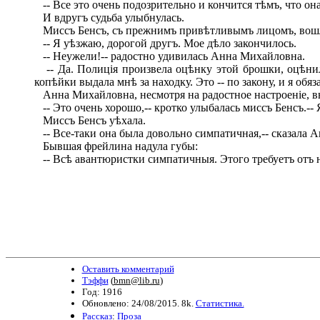
-- Все это очень подозрительно и кончится тѣмъ, что он
И вдругъ судьба улыбнулась.
Миссъ Бенсъ, съ прежнимъ привѣтливымъ лицомъ, вош
-- Я уѣзжаю, дорогой другъ. Мое дѣло закончилось.
-- Неужели!-- радостно удивилась Анна Михайловна.
-- Да. Полиція произвела оцѣнку этой брошки, оцѣнила 
копѣйки выдала мнѣ за находку. Это -- по закону, и я обяз
Анна Михайловна, несмотря на радостное настроеніе, выз
-- Это очень хорошо,-- кротко улыбалась миссъ Бенсъ.-- 
Миссъ Бенсъ уѣхала.
-- Все-таки она была довольно симпатичная,-- сказала 
Бывшая фрейлина надула губы:
-- Всѣ авантюристки симпатичныя. Этого требуетъ отъ н
Оставить комментарий
Тэффи
(
bmn@lib.ru
)
Год: 1916
Обновлено: 24/08/2015. 8k.
Статистика.
Рассказ
:
Проза