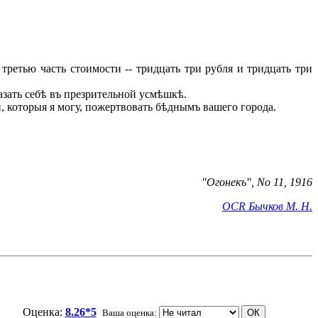
третью часть стоимости -- тридцать три рубля и тридцать три
азать себѣ въ презрительной усмѣшкѣ.
и, которыя я могу, пожертвовать бѣднымъ вашего города.
"Огонекъ",
No 11
, 1916
OCR
Бычков М. Н.
Оценка:
8.26*5
Ваша оценка: