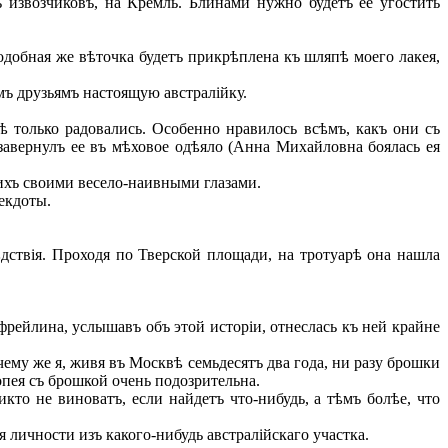
 извозчиковъ, на Кремль. Блинами нужно будетъ ее угостить
одобная же вѣточка будетъ прикрѣплена къ шляпѣ моего лакея,
ъ друзьямъ настоящую австралійку.
ѣ только радовались. Особенно нравилось всѣмъ, какъ они съ
, завернулъ ее въ мѣховое одѣяло (Анна Михайловна боялась ея
щихъ своими весело-наивными глазами.
екдоты.
дствія. Проходя по Тверской площади, на тротуарѣ она нашла
ейлина, услышавъ объ этой исторіи, отнеслась къ ней крайне
чему же я, живя въ Москвѣ семьдесятъ два года, ни разу брошки
попея съ брошкой очень подозрительна.
кто не виноватъ, если найдетъ что-нибудь, а тѣмъ болѣе, что
 личности изъ какого-нибудь австралійскаго участка.