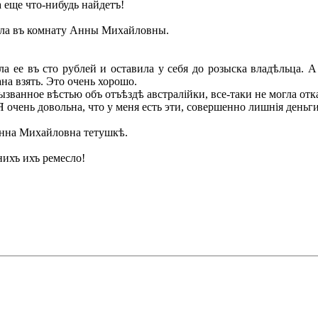
а еще что-нибудь найдетъ!
ла въ комнату Анны Михайловны.
ее въ сто рублей и оставила у себя до розыска владѣльца. А 
ана взять. Это очень хорошо.
ванное вѣстью объ отъѣздѣ австралійки, все-таки не могла отк
Я очень довольна, что у меня есть эти, совершенно лишнія деньг
Анна Михайловна тетушкѣ.
ихъ ихъ ремесло!