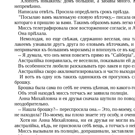
Хлопотъ никакихъ: домъ большой, а забавы много. Как
непремѣнно.
Написала отвѣтъ. Просила опредѣлить срокъ пріѣзда.
"Посылаю вамъ маленькую еловую вѣточку,-- писала она.
котораго я пришлю за вами. Такимъ образомъ вамъ легко б
Миссъ телеграфировала свое восторженное согласіе, и А
Она пріѣхала.
Немолодая, но еще свѣжая, сдержанно веселая, она так
лакеемъ узнавали другъ друга по еловымъ вѣточкамъ, и 
непривычки къ большимъ морозамъ) и впихнулъ се въ кар
-- Я думала, что онъ меня повезетъ прямо въ "Сайберіа"
Австралійка понравилась, ее веселили, показывали ей 
Въ особенности любили разсказывать про лакея и про е
Австралійка скоро акклиматизировалась и часто выходил
И вотъ въ одну изъ такихъ одинокихъ ея прогулокъ сл
брошку.
Брошка была сама по себѣ не очень цѣнная, но какого-то
Объ этой находкѣ миссъ тотчасъ же заявила полиціи.
Анна Михайловна и ея друзья сначала шутили по поводу
неодобрительно.
-- Нашла брошку?-- переспросила она.-- Это, по-моему, 
не находила? По-моему, вы плохо знаете эту особу, и оче
Хотя ни Анна Михайловна, ни ея друзья не могли въ то
австралійка, вѣдь, не присвоила себѣ вещь, а тотчасъ о н
Миссъ вызывали въ полицію, допрашивали, заставляли под