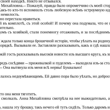
 своей находкѣ. Никто не отзывался.
а Михайловна.-- Пожалуй, правда было опрометчиво съ моей стор
Какъ-то кто-то вспомнилъ столь любезную всѣмъ остроумную и
 немилость.
о перестала нравиться.
 въ комплотѣ, съ этой особой! И почему она подумала, что ее 
рительно.
мъ съ хозяйкой, стали понемногу отсаживать, и за послѣднимъ
ждала только конца брошечной исторіи, чтобы уѣхать на родину
рядкѣ. Вызывали ее. Заставляли разсказывать, какъ и гдѣ нашла
ій гость разсказывалъ высокія новости изъ высшаго круга, къ 
дъ сосѣдями -- приживалкой и пуделемъ -- выходила изъ-за сто
-- Она вытянула изъ меня всѣ нервы! Буквально!
лалось недоумѣвающимъ. Ей давно пора было уѣхать, но добросо
то она меня тяготитъ.
молкалъ. Анна Михайловна смотрѣла на нее выжидательно, а 
 нашла эту брошку, такъ нечего ей тутъ сидѣть. Только даромъ 