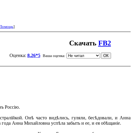
Помощь
]
Скачать
FB2
Оценка:
8.26*5
Ваша оценка:
ъ Россію.
ралійкой. Онѣ часто видѣлись, гуляли, бесѣдовали, и Анна
а года Анна Михайловна успѣла забыть и ее, и ея обѣщаніе.