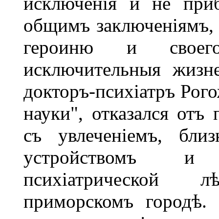
исключенія и не при
общимъ заключеніямъ, 
героиню и своег
исключительныя жизне
докторъ-психіатръ Рого
науки", отказался отъ
съ увлеченіемъ, бли
устройствомъ и 
психіатрической 
приморскомъ городѣ.