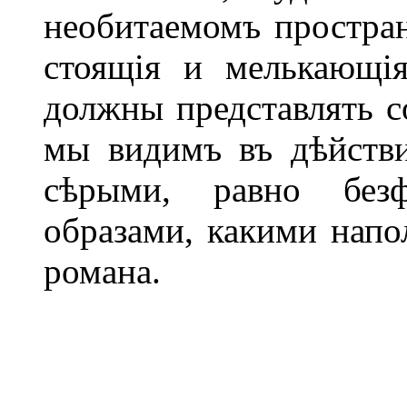
необитаемомъ простран
стоящія и мелькающі
должны представлять со
мы видимъ въ дѣйстви
сѣрыми, равно без
образами, какими напо
романа.