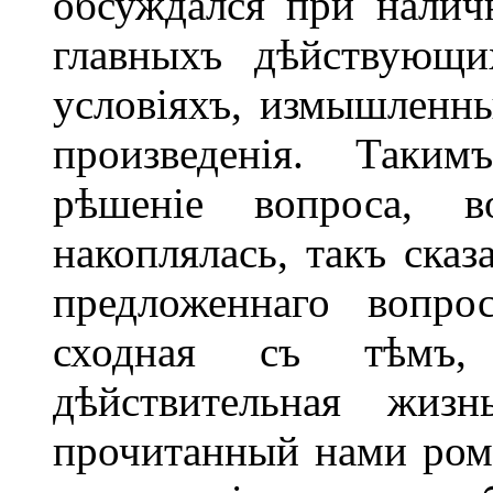
обсуждался при налич
главныхъ дѣйствующ
условіяхъ, измышленны
произведенія. Таки
рѣшеніе вопроса, 
накоплялась, такъ сказ
предложеннаго вопрос
сходная съ тѣмъ,
дѣйствительная жиз
прочитанный нами рома