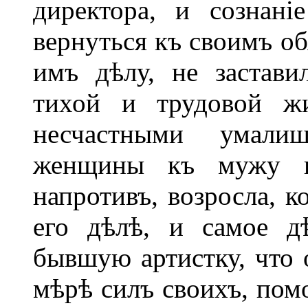
директора, и сознан
вернуться къ своимъ о
имъ дѣлу, не застави
тихой и трудовой жи
несчастными умали
женщины къ мужу не
напротивъ, возросла, к
его дѣлѣ, и самое дѣ
бывшую артистку, что о
мѣрѣ силъ своихъ, помо