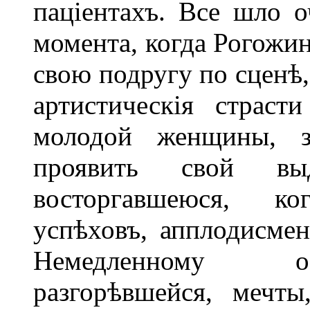
паціентахъ. Все шло 
момента, когда Рогожин
свою подругу по сценѣ,
артистическія страс
молодой женщины, 
проявить свой вы
восторгавшеюся, к
успѣховъ, апплодисмент
Немедленному ос
разгорѣвшейся, мечты