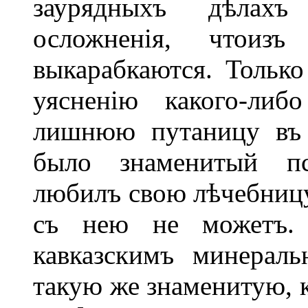
заурядныхъ дѣлах
осложненія, чтоиз
выкарабкаются. Только
уясненію какого-ли
лишнюю путаницу въ 
было знаменитый пс
любилъ свою лѣчебницу 
съ нею не можетъ.
кавказскимъ минерал
такую же знаменитую, 