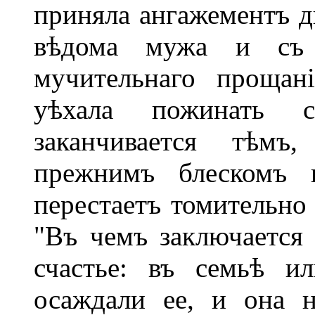
приняла ангажементъ ди
вѣдома мужа и съ 
мучительнаго прощан
уѣхала пожинать с
заканчивается тѣмъ
прежнимъ блескомъ 
перестаетъ томительно
"Въ чемъ заключается 
счастье: въ семьѣ и
осаждали ее, и она 