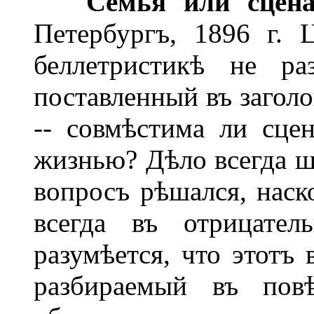
Семья или сцен
Петербургъ, 1896 г.
беллетристикѣ не ра
поставленный въ заголо
-- совмѣстима ли сце
жизнью? Дѣло всегда ш
вопросъ рѣшался, нас
всегда въ отрицате
разумѣется, что этотъ 
разбираемый въ пов