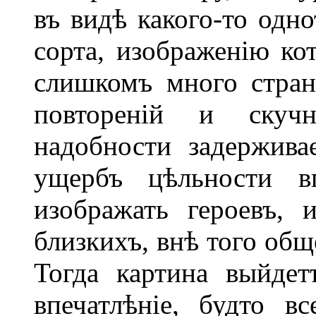
въ видѣ какого-то одно
сорта, изображенію ко
слишкомъ много стран
повтореній и скуч
надобности задерживае
ущербъ цѣльности вп
изображать героевъ,
близкихъ, внѣ того общ
Тогда картина выйдет
впечатлѣніе, будто в