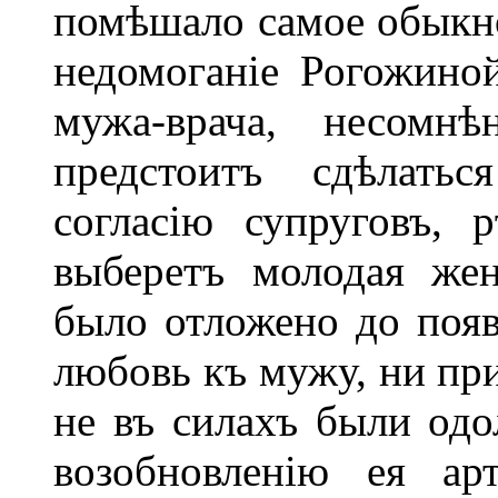
помѣшало самое обыкно
недомоганіе Рогожиной
мужа-врача, несомн
предстоитъ сдѣлать
согласію супруговъ, 
выберетъ молодая жен
было отложено до появ
любовь къ мужу, ни пр
не въ силахъ были одо
возобновленію ея ар