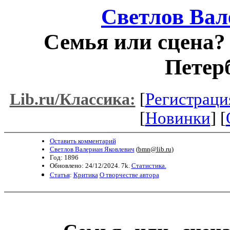
Светлов Вал
Семья или сцена? 
Петерб
[
Регистраци
Lib.ru/Классика:
[
Новинки
] [
Оставить комментарий
Светлов Валериан Яковлевич
(
bmn@lib.ru
)
Год: 1896
Обновлено: 24/12/2024. 7k.
Статистика.
Статья
:
Критика
О творчестве автора