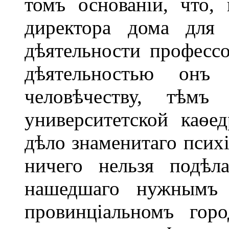
томъ основаніи, что,
директора дома для 
дѣятельности професс
дѣятельностью онъ
человѣчеству, тѣмъ
университетской каѳе
дѣло знаменитаго психі
ничего нельзя подѣл
нашедшаго нужнымъ з
провинціальномъ гор