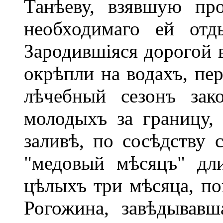
Танѣеву, взявшую пр
необходимаго ей отд
Зародившіяся дорогой 
окрѣпли на водахъ, пе
лѣчебный сезонъ зак
молодыхъ за границу,
заливѣ, по сосѣдству 
"медовый мѣсяцъ" дл
цѣлыхъ три мѣсяца, по
Рогожина, завѣдывавш