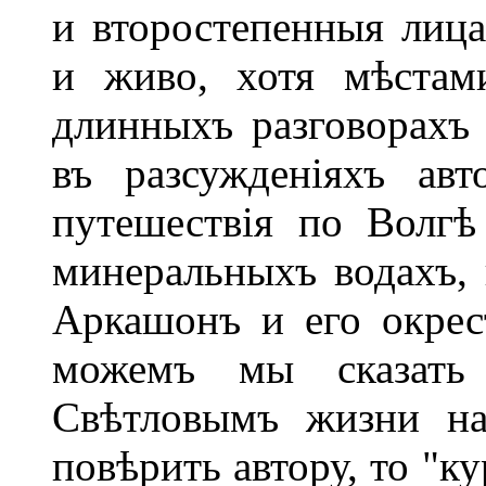
и второстепенныя лица
и живо, хотя мѣстам
длинныхъ разговорахъ
въ разсужденіяхъ ав
путешествія по Волгѣ
минеральныхъ водахъ, 
Аркашонъ и его окрест
можемъ мы сказать
Свѣтловымъ жизни на
повѣрить автору, то "к