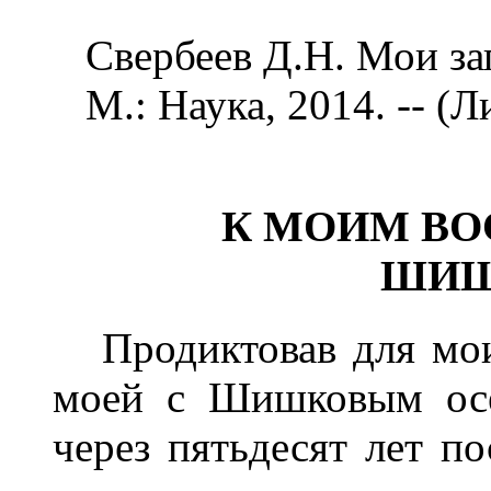
Свербеев Д.Н. Мои за
М.: Наука, 2014. -- (Л
К МОИМ В
ШИШ
Продиктовав для моих
моей с Шишковым осе
через пятьдесят лет по