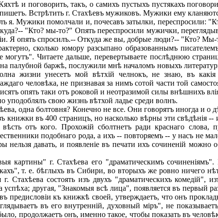
яхтѣ и поговорить, такъ, о самихъ пустыхъ пустякахъ поговори
запишетъ. Встрѣтить г. Стахѣевъ мужиковъ. Мужики ему кланяютс
 я. Мужики помолчали и, почесавъ затылки, переспросили: "Кто
ткуда?-- "Кто? мы-то?" Опять переспросили мужички, переглядыв
іи. Я опять спросилъ.-- Откуда же вы, добрые люди?-- "Кто? Мы-т
актерно, сколько юмору разсыпано образованнымъ писателемъ,
не могутъ". Читаете дальше, перевертываете послѣднюю страниц
я на палубной баржѣ, послужили мнѣ началомъ новыхъ литературн
олна жизни унесетъ мой вѣтхій челнокъ, не знаю, въ какія
аждаго человѣка, не признавая за нимъ сотой части той самост
висятъ опять таки отъ роковой и неотразимой силы внѣшнихъ влія
о уподоблялъ свою жизнь вѣтхой ладье среди волнъ.
ѣева, одна болтовня? Конечно не все. Они говорятъ иногда и о 
 книжки въ 400 страницъ, но насколько вѣрны эти свѣдѣнія -- 
 вѣсть отъ кого. Прохожій сболтнетъ ради краснаго слова, 
ственники подобнаго рода, а ихъ -- повторяемъ -- у насъ не м
ры нельзя давать, и появленіе въ печати ихъ сочиненій можно
я картины" г. Стахѣева его "драматическимъ сочиненіямъ". В
ахъ", т. е. бѣглыхъ въ Сибири, во вторыхъ же ровно ничего нѣ
 г. Стахѣева состоять изъ двухъ "драматическихъ комедій", 
успѣха; другая, "Знакомыя всѣ лица", появляется въ первый ра
ъ, въ предисловіи къ книжкѣ своей, утверждаетъ, что онъ прокла
аглядываетъ въ его внутренній, духовный міръ", не показывает
было, продолжаетъ онъ, именно такое, чтобы показать въ человѣ