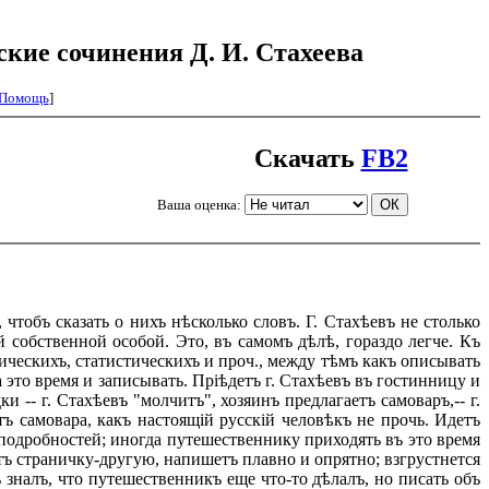
ские сочинения Д. И. Стахеева
Помощь
]
Скачать
FB2
Ваша оценка:
тобъ сказать о нихъ нѣсколько словъ. Г. Стахѣевъ не столько
 собственной особой. Это, въ самомъ дѣлѣ, гораздо легче. Къ
ическихъ, статистическихъ и проч., между тѣмъ какъ описывать
а это время и записывать. Пріѣдетъ г. Стахѣевъ въ гостинницу и
и -- г. Стахѣевъ "молчитъ", хозяинъ предлагаетъ самоваръ,-- г.
тъ самовара, какъ настоящій русскій человѣкъ не прочь. Идетъ
ъ подробностей; иногда путешественнику приходять въ это время
тъ страничку-другую, напишетъ плавно и опрятно; взгрустнется
 зналъ, что путешественникъ еще что-то дѣлалъ, но писать объ