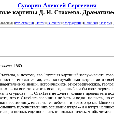
Суворин Алексей Сергеевич
вые картины Д. И. Стахеева. Драматиче
Классика:
[
Регистрация
]
[
Найти
] [
Рейтинги
] [
Обсуждения
] [
Новинки
] [
Обзоры
] [
ахѣева.
1869.
ахѣева, и поэтому его "путевыя картины" заслуживаютъ того, ч
нностію, его жителями, сколько случайными встрѣчами и своей
варительныхъ знаній, историческихъ, этнографическихъ, геолог
омъ -- на все это хватитъ всякаго, лишь была бы охота терять н
ы и огурцовъ -- г. Стахѣевъ не хочетъ; хозяинъ предлагаетъ водк
етъ, что г. Стахѣевъ солонины не ѣстъ и водки не пьетъ, но о
ывать гостинницу, ея стѣны, ея мебель -- и все это до малѣйших
 услышитъ путешественникъ завываніе вѣтра -- и о вѣтрѣ напише
телю, и потомъ еще поставитъ нѣсколько точекъ, чтобъ читатель