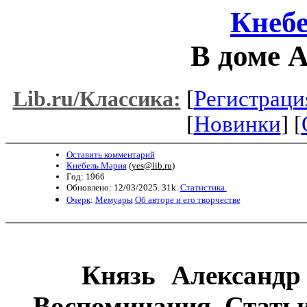
Кнеб
В доме А
[
Регистраци
Lib.ru/Классика:
[
Новинки
] [
Оставить комментарий
Кнебель Мария
(
yes@lib.ru
)
Год: 1966
Обновлено: 12/03/2025. 31k.
Статистика.
Очерк
:
Мемуары
Об авторе и его творчестве
Князь Александ
Воспоминания. Статьи