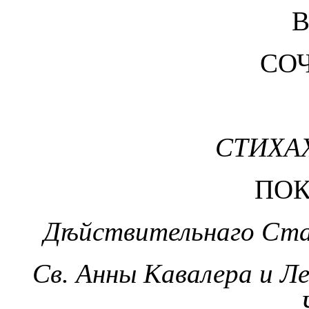
СО
СТИХАХ
ПО
Дѣйствительнаго Ста
Св. Анны Кавалера и Ле