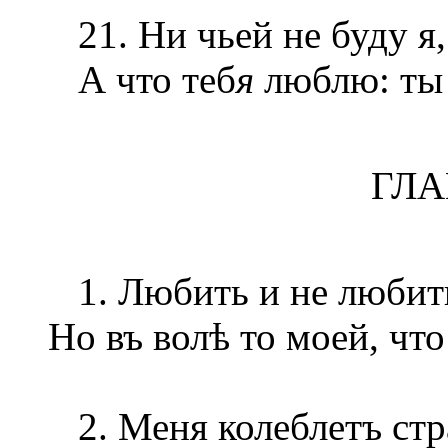
21. Ни чьей не буду я,
А что теб
я
люблю: ты 
ГЛА
1. Любить и не любить,
Но въ волѣ то моей, чт
2. Меня колеблетъ стра