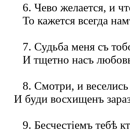
6. Чево желается, и чте
То кажется всегда нам
7. Судьба меня съ тобо
И тщетно насъ любовь 
8. Смотри, и веселись
И буди восхищенъ зара
9. Бесчестіемъ тебѣ кт