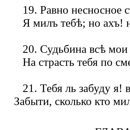
19. Равно несносное с
Я милъ тебѣ; но ахъ! 
20. Судьбина всѣ мои 
На страсть тебя по сме
21. Тебя ль забуду я! 
Забыти, сколько кто ми