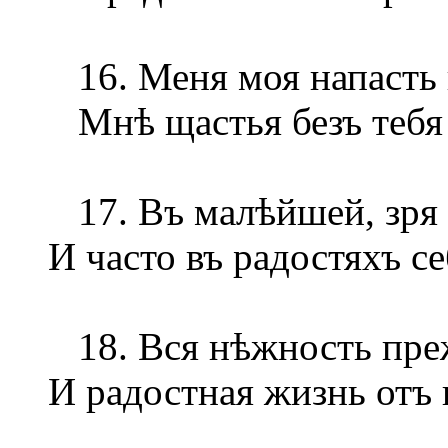
16. Меня моя напасть 
Мнѣ щастья безъ тебя 
17. Въ малѣйшей, зря т
И часто въ радостяхъ с
18. Вся нѣжность преж
И радостная жизнь отъ 