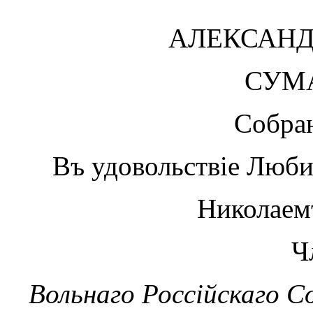
АЛЕКСАНД
СУМ
Собра
Въ удовольствіе Люби
Николаем
Ч
Вольнаго Россійскаго 