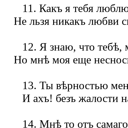
11. Какъ я тебя люблю
Не льзя никакъ любви с
12. Я знаю, что тебѣ, 
Но мнѣ моя еще неснос
13. Ты вѣрностью меня
И ахъ! безъ жалости н
14. Мнѣ то отъ самаго