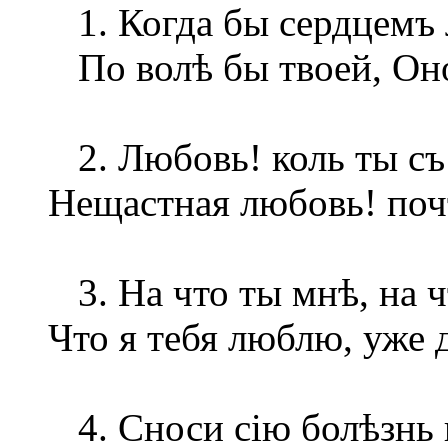
1. Когда бы сердцемъ 
По волѣ бы твоей, Оно
2. Любовь! коль ты съ 
Нещастная любовь! почт
3. На что ты мнѣ, на 
Что я тебя люблю, уже 
4. Сноси сію болѣзнь 