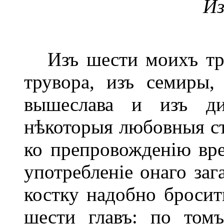
Из
Изъ шести моихъ траг
трувора, изъ семиры,
вышеслава и изъ ди
нѣкоторыя любовныя ст
ко препровожденію вре
употребленіе онаго заг
костку надобно бросит
шести главъ: по том