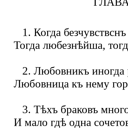
ГЛАВА
1. Когда безчувствснъ 
Тогда любезнѣйша, тогда
2. Любовникъ иногда р
Любовница къ нему гор
3. Тѣхъ браковъ много 
И мало гдѣ одна сочетов