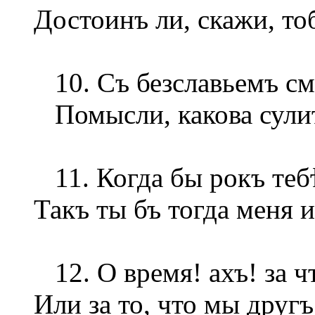
Достоинъ ли, скажи, то
10. Съ безславьемъ см
Помысли, какова сулит
11. Когда бы рокъ теб
Такъ ты бъ тогда меня 
12. О время! ахъ! за ч
Или за то, что мы друг