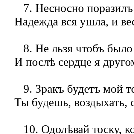
7. Несносно поразилъ 
Надежда вся ушла, и ве
8. Не льзя чтобъ было т
И послѣ сердце я
друго
9. Зракъ будетъ мой те
Ты будешь, воздыхать, 
10. Одолѣвай тоску, ко