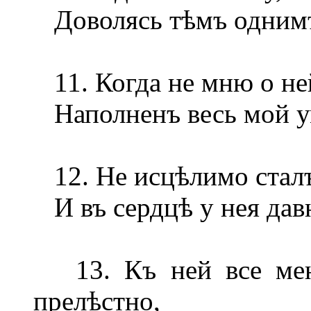
Доволясь тѣмъ однимъ,
11. Когда не мню о не
Наполненъ весь мой ум
12. Не исцѣлимо сталъ
И въ сердцѣ у нея дав
13. Къ ней все меня
прелѣстно,