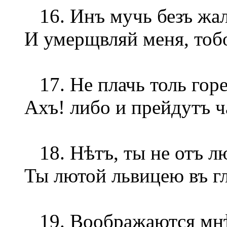
16. Инъ мучь безъ жал
И умерщвляй меня, тобо
17. Не плачь толь горе
Ахъ! либо и прейдутъ ч
18. Нѣтъ, ты не отъ лю
Ты лютой львицею въ г
19. Воображаются мнѣ 