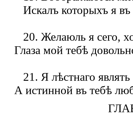
Искалъ которыхъ я въ 
20. Желаюль я сего, хо
Глаза мой тебѣ довольн
21. Я лѣстнаго являть
А истинной въ тебѣ лю
ГЛА