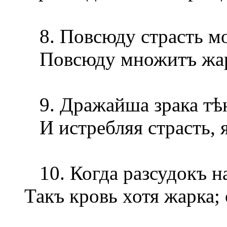
8. Повсюду страсть моя
Повсюду множитъ жаръ
9. Дражайша зрака тѣ
И истребляя страсть, 
10. Когда разсудокъ на
Такъ кровь хотя жарка; 