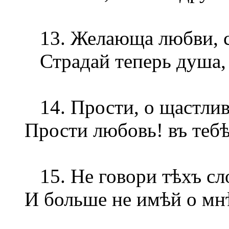
13. Желающа любви, с
Страдай теперь душа, 
14. Прости, о щастли
Прости любовь! въ тебѣ
15. Не говори тѣхъ сло
И больше не имѣй о мн