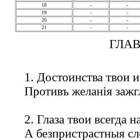
18
-
-
19
-
-
20
-
-
21
-
-
ГЛАВ
1. Достоинства твои и
Противъ желанія зажгл
2. Глаза твои всегда н
А безпристрастныя сло