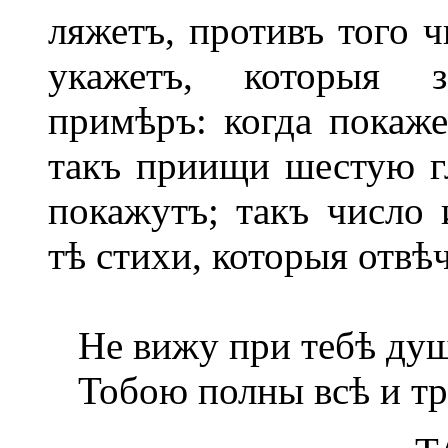
ляжетъ, противъ того ч
укажетъ, которыя з
примѣръ: когда покаже
такъ приищи шестую гл
покажутъ; такъ число 
тѣ стихи, которыя отвѣ
Не вижу при тебѣ душ
Тобою полны всѣ и тр