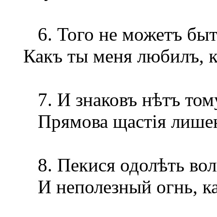
6. Того не можетъ быть
Какъ ты меня любилъ, к
7. И знаковъ нѣтъ тому
Прямова щастія лишен
8. Пекися одолѣть вол
И неполезный огнь, к