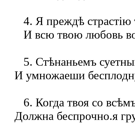
4. Я преждѣ страстію т
И всю твою любовь во
5. Стѣнаньемъ суетны
И умножаеши бесплодн
6. Когда твоя со всѣм
Должна беспрочно.я гр