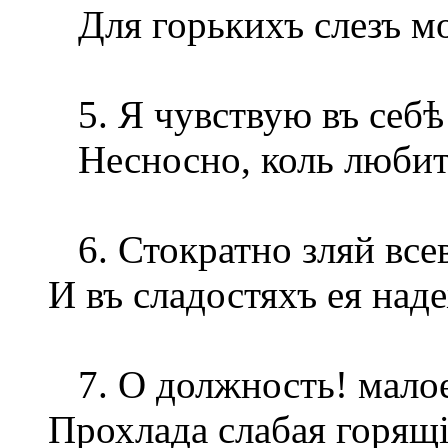
Для горькихъ слезъ мо
5. Я чувствую въ себѣ
Несносно, коль любить
6. Стократно зляй всев
И въ сладостяхъ ея над
7. О должность! малое
Прохлада слабая горящі