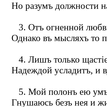
Но разумъ должности н
3. Отъ огненной любви
Однако въ мысляхъ то 
4. Лишъ только щастіе
Надеждой усладитъ, и в
5. Мой полонъ ею умъ,
Гнушаюсь безъ нея и ж