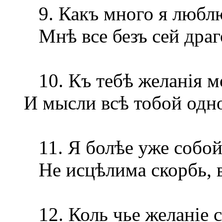
9. Какъ много я люблю,
Мнѣ все безъ сей драго
10. Къ тебѣ желанія м
И мысли всѣ тобой одн
11. Я болѣе уже собой
Не исцѣлима скорбь, в
12. Коль чье желаніе с