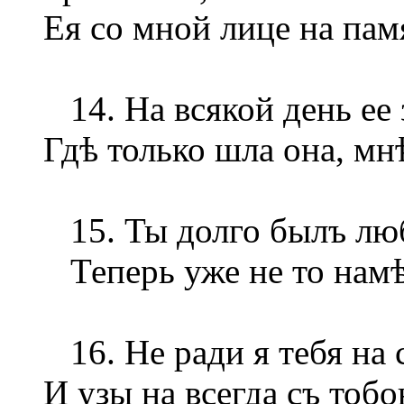
Ея со мной лице на пам
14. На всякой день ее 
Гдѣ только шла она, мн
15. Ты долго былъ люб
Теперь уже не то нам
16. Не ради я тебя на 
И узы на всегда съ тоб