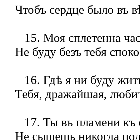
Чтобъ сердце было въ в
15. Моя сплетенна част
Не буду безъ тебя споко
16. Гдѣ я ни буду жить
Тебя, дражайшая, любит
17. Ты въ пламени къ 
Не сыщешь никогда под