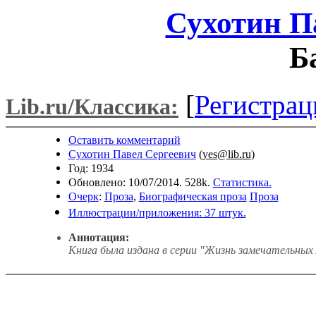
Сухотин П
Б
[
Регистрац
Lib.ru/Классика:
Оставить комментарий
Сухотин Павел Сергеевич
(
yes@lib.ru
)
Год: 1934
Обновлено: 10/07/2014. 528k.
Статистика.
Очерк
:
Проза
,
Биографическая проза
Проза
Иллюстрации/приложения: 37 штук.
Аннотация:
Книга была издана в серии "Жизнь замечательных л