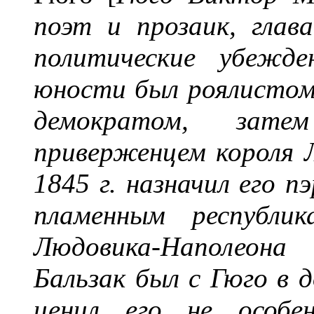
поэт и прозаик, глав
политические убежде
юности был роялистом,
демократом, зате
приверженцем короля 
1845 г. назначил его п
пламенным республик
Людовика-Наполеона
Бальзак был с Гюго в 
ценил его не особе