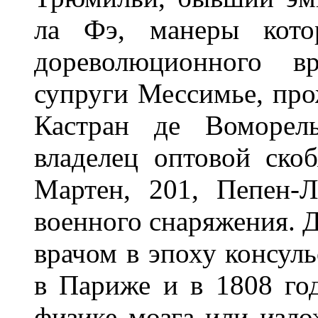
ла Фэ, манеры котор
дореволюционного вр
супруги Мессимье, про
Кастран де Воморель
владелец оптовой ско
Мартен, 201, Пепен-Л
военного снаряжения. 
врачом в эпоху консуль
в Париже и в 1808 год
физике мозга или изло