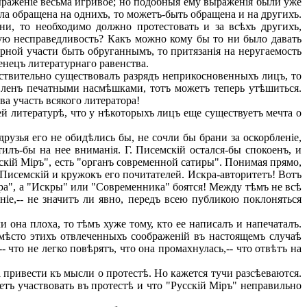
раженіе весьма игривое; но подобныя ему выраженія были уже
ла обращена на однихъ, то можетъ-быть обращена и на другихъ.
ни, то необходимо должно протестовать и за всѣхъ другихъ,
ую несправедливость? Какъ можно кому бы то ни было давать
ной участи быть обруганнымъ, то притязанія на неругаемость
нецъ литературнаго равенства.
твительно существовалъ разрядъ неприкосновенныхъ лицъ, то
звленъ печатными насмѣшками, тотъ можетъ теперь утѣшиться.
ва участь всякого литератора!
й литературѣ, что у нѣкоторыхъ лицъ еще существуетъ мечта о
рузья его не обидѣлись бы, не сочли бы брани за оскорбленіе,
илъ-бы на нее вниманія. Г. Писемскій остался-бы спокоенъ, и
сскій Міръ", есть "органъ современной сатиры". Понимая прямо,
 Писемскій и кружокъ его почитателей. Искра-авторитетъ! Вотъ
іра", а "Искры" или "Современника" боятся! Между тѣмъ не всѣ
іе,-- не значитъ ли явно, передъ всею публикою поклоняться
и она плоха, то тѣмъ хуже тому, кто ее написалъ и напечаталъ.
 Вмѣсто этихъ отвлеченныхъ соображеній въ настоящемъ случаѣ
 что не легко повѣрятъ, что она промахнулась,-- что отвѣтъ на
привести къ мысли о протестѣ. Но кажется тучи разсѣеваются.
тъ участвовать въ протестѣ и что "Русскій Міръ" неправильно