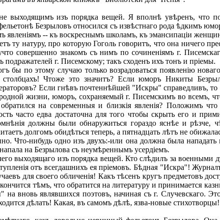
выходящимъ изъ порядка вещей. Я вполнѣ увѣренъ, что почт
мъ фельетонѣ Безрыловъ относился съ извѣстнаго рода ѣдкимъ 
 явленіямъ -- къ воскреснымъ школамъ, къ эмансипаціи женщин
ъ ту натуру, про которую Гоголь говоритъ, что она ничего пре
мучто совершенно знакомъ съ нимъ по сочиненіямъ г. Писемск
 подражателей г. Писемскому; такъ сходенъ ихъ тонъ и пріемы.
гъ бы по этому случаю только возрадоваться появленію новаг
ъ столбцахъ! Чтоже это значитъ? Если юморъ Никиты Безры
тераторовъ? Если гнѣвъ почтеннѣйшей "Искры" справедливъ, то
одной жизни, юморъ, сохраняемый г. Писемскимъ во всемъ, чт
о обратился на современныя и близкія явленія? Положимъ чт
ость часто едва достаточна для того чтобы скрыть его и прим
сомнѣнія должны были обнаружиться гораздо яснѣе и рѣзче, 
итаетъ долгомъ обидѣться теперь, а пятнадцать лѣтъ не обижала
. Что-нибудь одно изъ двухъ:-или она должна была нападать ц
напала на Безрылова съ неумѣреннымъ усердіемъ.
го выходящаго изъ порядка вещей. Кто слѣдилъ за военными дѣ
тупленія отъ всегдашнихъ ея пріемовъ. Бѣдная "Искра"! Журна
аевъ для своего обличенія! Какъ тѣсенъ кругъ предметовъ досту
кончится тѣмъ, что обратится на литературу и принимается казн
на вновь являвшихся поэтовъ, начиная съ г. Случевскаго. Это
одится дѣлать! Какая, въ самомъ дѣлѣ, язва-новые стихотворцы!