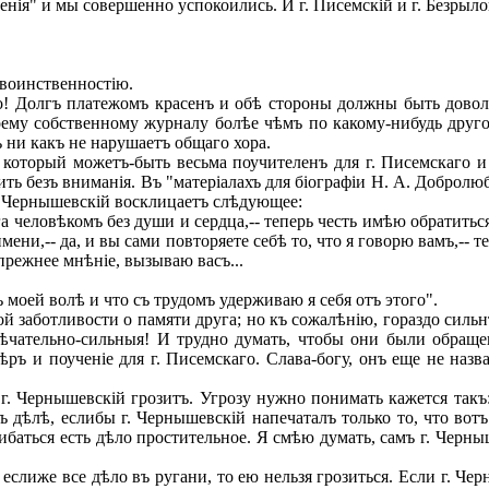
нія" и мы совершенно успокоились. И г. Писемскій и г. Безрыло
воинственностію.
! Долгъ платежомъ красенъ и обѣ стороны должны быть доволь
воему собственному журналу болѣе чѣмъ по какому-нибудь друг
 ни какъ не нарушаетъ общаго хора.
оторый можетъ-быть весьма поучителенъ для г. Писемскаго и
ить безъ вниманія. Въ "матеріалахъ для біографіи Н. А. Доброл
. Чернышевскій восклицаетъ слѣдующее:
 человѣкомъ без души и сердца,-- теперь честь имѣю обратитьс
имени,-- да, и вы сами повторяете себѣ то, что я говорю вамъ,-
прежнее мнѣніе, вызываю васъ...
моей волѣ и что съ трудомъ удерживаю я себя отъ этого".
заботливости о памяти друга; но къ сожалѣнію, гораздо сильн
ѣчательно-сильныя! И трудно думать, чтобы они были обраще
ѣръ и поученіе для г. Писемскаго. Слава-богу, онъ еще не н
. Чернышевскій грозитъ. Угрозу нужно понимать кажется такъ:
дѣлѣ, еслибы г. Чернышевскій напечаталъ только то, что вотъ
ибаться есть дѣло простительное. Я смѣю думать, самъ г. Чер
 еслиже все дѣло въ ругани, то ею нельзя грозиться. Если г. 