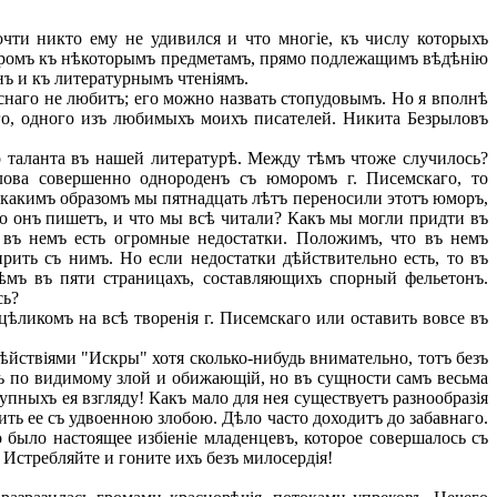
и никто ему не удивился и что многіе, къ числу которыхъ
юморомъ къ нѣкоторымъ предметамъ, прямо подлежащимъ вѣдѣнію
ъ и къ литературнымъ чтеніямъ.
снаго не любитъ; его можно назвать стопудовымъ. Но я вполнѣ
аго, одного изъ любимыхъ моихъ писателей. Никита Безрыловъ
о таланта въ нашей литературѣ. Между тѣмъ чтоже случилось?
лова совершенно однороденъ съ юморомъ г. Писемскаго, то
 какимъ образомъ мы пятнадцать лѣтъ переносили этотъ юморъ,
о онъ пишетъ, и что мы всѣ читали? Какъ мы могли придти въ
о въ немъ есть огромные недостатки. Положимъ, что въ немъ
ирить съ нимъ. Но если недостатки дѣйствительно есть, то въ
чѣмъ въ пяти страницахъ, составляющихъ спорный фельетонъ.
сь?
ѣликомъ на всѣ творенія г. Писемскаго или оставить вовсе въ
йствіями "Искры" хотя сколько-нибудь внимательно, тотъ безъ
лъ по видимому злой и обижающій, но въ сущности самъ весьма
пныхъ ея взгляду! Какъ мало для нея существуетъ разнообразія
ить ее съ удвоенною злобою. Дѣло часто доходитъ до забавнаго.
 было настоящее избіеніе младенцевъ, которое совершалось съ
 Истребляйте и гоните ихъ безъ милосердія!