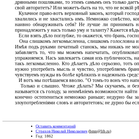
дрянными пошляками, то этимъ самымъ онъ только даетъ
свой авторитетъ? Или можетъ-быть на то, что не всякій 
Кулачное право-вотъ верховный законъ, который господс
хвалились и не хвастались имъ. Немножко совѣстно, ког
наивно обнаруживать себя? Не лучше ли принимать на 
принадлежитъ у насъ только уму и таланту? Кажется вѣдь
Если взять дѣло поглубже, то окажется, что брань, госп
Она слишкомъ легкомысленна, слишкомъ голословна и по
Имѣя подъ руками печатный станокъ, мы никакъ не може
забавляетъ то, что мы можемъ напечатать, опубликов
упражняемся. Насъ завлекаетъ самая ихъ публичность, н
такъ легкомысленно. Кто дѣлаетъ дѣло серьозно, тотъ 
нужно употребить мысль и чувство, употребляемъ брань,
чувствуемъ нужды въ болѣе крѣпкихъ и надежныхъ средс
И вотъ мы потѣшаемся вволю. "О томъ-то вонъ что напеча
Только и слышно. Чтоже дѣлать? Мы скучаемъ, и безъ 
называется съ голоду, за неимѣніемъ возможности найти 
конечно остепениться немножко раньше; недурно бы за
злоупотребленіями словъ и авторитетовъ; не дурно бы есл
Оставить комментарий
Страхов Николай Николаевич
(
bmn@lib.ru
)
Год: 1862