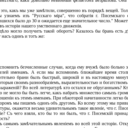
ѣтнаго, какъ довольно невинный фельетонъ Безрылова. Она р
то, какъ мы уже замѣтили, совершенно въ порядкѣ вещей. Тольк
 узнаемъ изъ "Русскаго міра", что собратія г. Писемскаг
вшихся было до 30 и ожидается еще значительное число." Может
 въ исторіи нашего умственнаго движенія.
ѣло могло получить такой оборотъ? Казалось бы брань есть 
 насъ одинъ и тотъ же:
помнитъ безчисленные случаи, когда ему вчужѣ было больно за
телей именамъ. А если мы вспомнимъ ближайшее время столь 
осительно брани былъ быстрый, широкій и въ настоящую минут
оторыя своимъ разнообразіемъ, выразительностью и богатствомъ 
ыраженій? Во всей литературѣ кто остался не обруганнымъ? Кт
о не могло бы быть легче, какъ набрать множество самыхъ гро
шеніи къ этимъ именамъ. При нѣкоторой начитанности легко был
ромъ мы пишемъ одинъ объ другомъ. Ко всему этому мы привыкл
уры, окажется весьма удивительнымъ такое явленіе, что г. Пис
іе? Съ чего взяли, кто бы то ни былъ, что г. Писемскій при
ость?
самымъ замѣчательнымъ явленіемъ во всей этой исторіи. Откуд