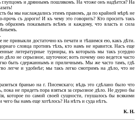
ъ глупцомъ и дряннымъ пошлякомъ. На чтоже онъ надѣется? На
азать!
сть бы мы наслаждались этимъ правомъ, да по крайней мѣрѣ не
о-прочь съ дороги! И къ чему это говорить? Кто проситъ такъ
мъ образомъ показывать всѣмъ и каждому, что власть и сила
мѣньемъ.
.
 не привыкли достаточно къ печати и тѣшимся ею, какъ дѣти.
орнаго словца противъ тѣхъ, кто намъ не нравится. Насъ еще
сленные литературные турниры, въ которыхъ мы такъ усердно
о дѣло не серьозное, шуточное; вотъ почему оно ведется часто
 легко быть сдержаннымъ и приличнымъ. Мы же часто тамъ, гдѣ
тво легче и удобнѣе; мы такъ легко смотримъ на дѣло, что не
зиться бранью на г. Писемскаго; вѣдь это сдѣлано было что
, пока не придетъ пора взяться за серьозное дѣло. Не дурно бы
ія, которое по самой своей сущности, гнушалось бы всякими
и чего бы намъ еще хотѣлось? На нѣтъ и суда нѣтъ.
К. Н.