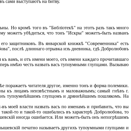
въ сами выступаютъ на битву.
ны. Но кромѣ того въ "Библіотекѣ" на этотъ разъ такъ много
ому можетъ убѣдиться, что тонъ "Искры" можетъ-быть названъ
 его защитниковъ. Въ январской книжкѣ "Современника" есть
юбова", послѣ длиннаго отрывка изъ дневника, гдѣ Добролюбовъ
я къ вамъ, и отъ имени моего, отъ имени каждаго прочитавшаго
- теперь имѣю честь назвать васъ тупоумными глупцами. Вызываю
ѣе поражаетъ читателя другое, именно тонъ и форма полемики.
ны къ лицамъ неизвѣстнымъ и маловажнымъ; самый гнѣвъ г.
азванъ тупоумнѣйшимъ глупцомъ и дряннѣйшимъ пошлякомъ. На
-въ моей власти назвать васъ по именамъ и прибавить, что вы
 такой-то и такой-то ошибались въ характерѣ Добролюбова, то
нышевскій иногда ошибается. Или можетъ-быть онъ непогрѣшимъ
Чернышевскій печатно называетъ другихъ тупоумными глупцами и