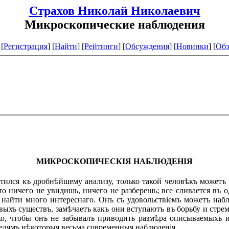
Страхов Николай Николаевич
Микроскопические наблюдения
[
Регистрация
]
[
Найти
] [
Рейтинги
] [
Обсуждения
] [
Новинки
] [
Обз
МИКРОСКОПИЧЕСКІЯ НАБЛЮДЕНІЯ
тился къ дробнѣйшему анализу, только такой человѣкъ можетъ
то ничего не увидишь, ничего не разберешь; все сливается въ
 найти много интереснаго. Онъ съ удовольствіемъ можетъ наб
ъ существъ, замѣчаетъ какъ они вступаютъ въ борьбу и стремя
ько, чтобы онъ не забывалъ приводить размѣра описываемыхъ 
телямъ нѣкоторыя весьма современныя наблюденія.