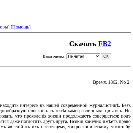
оры
] [
Помощь
]
Скачать
FB2
Ваша оценка:
Время. 1862. No 2.
 находить интересъ въ нашей современной журналистикѣ. Безъ
 однообразную плоскость съ оттѣнками различныхъ цвѣтовъ. Но
людать, что проявленія жизни продолжаютъ совершаться; подъ
тся даже поглотить другъ друга. Всякій конечно имѣетъ право
имъ явленій къ ихъ настоящему, микроскопическому масштабу.