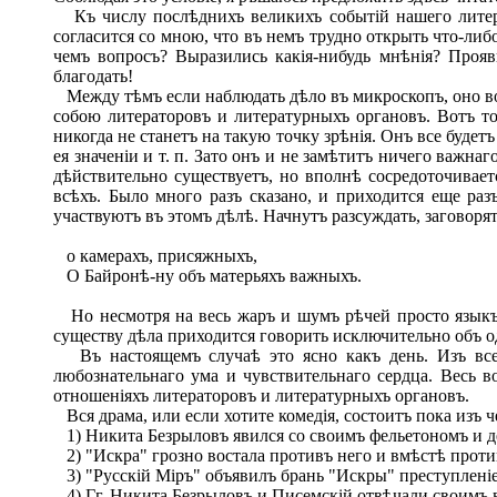
Къ числу послѣднихъ великихъ событій нашего литерат
согласится со мною, что въ немъ трудно открыть что-либ
чемъ вопросъ? Выразились какія-нибудь мнѣнія? Проя
благодать!
Между тѣмъ если наблюдать дѣло въ микроскопъ, оно воз
собою литераторовъ и литературныхъ органовъ. Вотъ то
никогда не станетъ на такую точку зрѣнія. Онъ все буде
ея значеніи и т. п. Зато онъ и не замѣтитъ ничего важна
дѣйствительно существуетъ, но вполнѣ сосредоточиваетс
всѣхъ. Было много разъ сказано, и приходится еще раз
участвуютъ въ этомъ дѣлѣ. Начнутъ разсуждать, заговорят
о камерахъ, присяжныхъ,
О Байронѣ-ну объ матерьяхъ важныхъ.
Но несмотря на весь жаръ и шумъ рѣчей просто языкъ н
существу дѣла приходится говорить исключительно объ од
Въ настоящемъ случаѣ это ясно какъ день. Изъ всей
любознательнаго ума и чувствительнаго сердца. Весь во
отношеніяхъ литераторовъ и литературныхъ органовъ.
Вся драма, или если хотите комедія, состоитъ пока изъ ч
1) Никита Безрыловъ явился со своимъ фельетономъ и де
2) "Искра" грозно востала противъ него и вмѣстѣ противъ
3) "Русскій Міръ" объявилъ брань "Искры" преступленіе
4) Гг. Никита Безрыловъ и Писемскій отвѣчали своимъ в