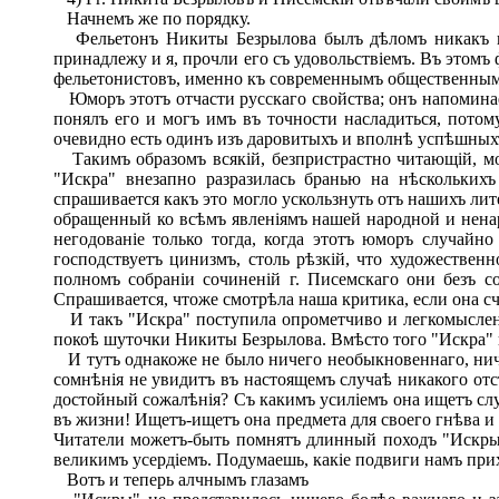
Начнемъ же по порядку.
Фельетонъ Никиты Безрылова былъ дѣломъ никакъ не 
принадлежу и я, прочли его съ удовольствіемъ. Въ это
фельетонистовъ, именно къ современнымъ общественнымъ
Юморъ этотъ отчасти русскаго свойства; онъ напоминает
понялъ его и могъ имъ въ точности насладиться, пото
очевидно есть одинъ изъ даровитыхъ и вполнѣ успѣшныхъ
Такимъ образомъ всякій, безпристрастно читающій, мо
"Искра" внезапно разразилась бранью на нѣскольких
спрашивается какъ это могло ускользнуть отъ нашихъ ли
обращенный ко всѣмъ явленіямъ нашей народной и ненар
негодованіе только тогда, когда этотъ юморъ случайн
господствуетъ цинизмъ, столь рѣзкій, что художественн
полномъ собраніи сочиненій г. Писемскаго они безъ 
Спрашивается, чтоже смотрѣла наша критика, если она сч
И такъ "Искра" поступила опрометчиво и легкомысленно
покоѣ шуточки Никиты Безрылова. Вмѣсто того "Искра" 
И тутъ однакоже не было ничего необыкновеннаго, ниче
сомнѣнія не увидитъ въ настоящемъ случаѣ никакого отс
достойный сожалѣнія? Съ какимъ усиліемъ она ищетъ случ
въ жизни! Ищетъ-ищетъ она предмета для своего гнѣва и 
Читатели можетъ-быть помнятъ длинный походъ "Искры" 
великимъ усердіемъ. Подумаешь, какіе подвиги намъ прих
Вотъ и теперь алчнымъ глазамъ