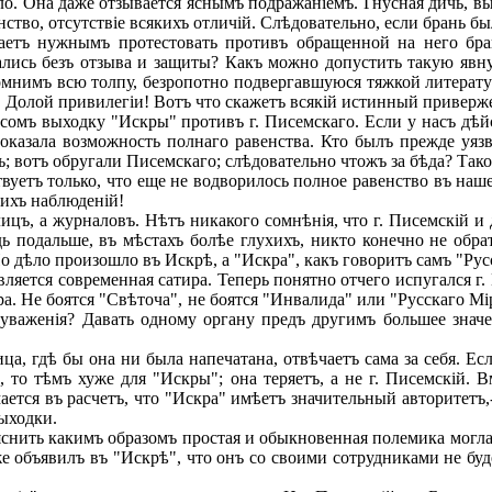
. Она даже отзывается яснымъ подражаніемъ. Гнусная дичь, вы
тво, отсутствіе всякихъ отличій. Слѣдовательно, если брань бы
таетъ нужнымъ протестовать противъ обращенной на него бра
ались безъ отзыва и защиты? Какъ можно допустить такую явн
нимъ всю толпу, безропотно подвергавшуюся тяжкой литератур
 Долой привилегіи! Вотъ что скажетъ всякій истинный приверже
мъ выходку "Искры" противъ г. Писемскаго. Если у насъ дѣйс
показала возможность полнаго равенства. Кто былъ прежде уя
; вотъ обругали Писемскаго; слѣдовательно чтожъ за бѣда? Тако
уетъ только, что еще не водворилось полное равенство въ наше
ихъ наблюденій!
цъ, а журналовъ. Нѣтъ никакого сомнѣнія, что г. Писемскій и д
ь подальше, въ мѣстахъ болѣе глухихъ, никто конечно не обрат
Но дѣло произошло въ Искрѣ, а "Искра", какъ говоритъ самъ "Ру
ляется современная сатира. Теперь понятно отчего испугался г.
а. Не боятся "Свѣточа", не боятся "Инвалида" или "Русскаго М
уваженія? Давать одному органу предъ другимъ большее значен
а, гдѣ бы она ни была напечатана, отвѣчаетъ сама за себя. Есл
, то тѣмъ хуже для "Искры"; она теряетъ, а не г. Писемскій.
тся въ расчетъ, что "Искра" имѣетъ значительный авторитетъ,--
выходки.
нить какимъ образомъ простая и обыкновенная полемика могла 
 объявилъ въ "Искрѣ", что онъ со своими сотрудниками не буде