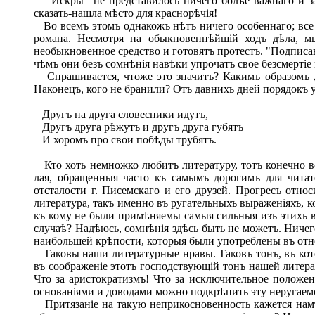
"Искры" не представилось ничего болѣе важнаго и зам
сказать-нашла мѣсто для краснорѣчія!
Во всемъ этомъ однакожъ нѣтъ ничего особеннаго; все э
романа. Несмотря на обыкновеннѣйшій ходъ дѣла, мы
необыкновенное средство и готовятъ протестъ. "Подписа
чѣмъ они безъ сомнѣнія навѣки упрочатъ свое безсмертіе
Спрашивается, чтоже это значитъ? Какимъ образомъ д
Наконецъ, кого не бранили? Отъ давнихъ дней порядокъ у
Другъ на друга словесники идутъ,
Другъ друга рѣжутъ и другъ друга губятъ
И хоромъ про свои побѣды трубятъ.
Кто хоть немножко любитъ литературу, тотъ конечно вс
лая, обращенныя часто къ самымъ дорогимъ для чита
отсталости г. Писемскаго и его друзей. Прогресъ отн
литература, такъ именно въ ругательныхъ выраженіяхъ, к
къ кому не были примѣняемы самыя сильныя изъ этихъ в
случаѣ? Надѣюсь, сомнѣнія здѣсь быть не можетъ. Ничег
наибольшей крѣпости, которыя были употреблены въ отно
Таковы наши литературные нравы. Таковъ тонъ, въ кото
въ соображеніе этотъ господствующій тонъ нашей литерат
Что за аристократизмъ! Что за исключительное положен
основаніями и доводами можно подкрѣпить эту неругаем
Притязаніе на такую неприкосновенность кажется намъ 