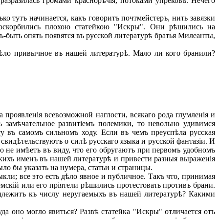
азразилась громами краснорѣчія, потоками упрековъ. Нечего
о тутъ начинается, какъ говоритъ почтмейстеръ, нить завязки
о оскорбились плохою статейкою "Искры". Они рѣшились на
ъ-быть опять появятся въ русской литературѣ братья Милеанты,
дѣло привычное въ нашей литературѣ. Мало ли кого бранили?
 проявленія всевозможной наглости, всякаго рода глумленія и
замѣчательное развитіемъ полемики, то невольно удивимся
у въ самомъ сильномъ ходу. Если въ чемъ преуспѣла русская
свидѣтельствуютъ о силѣ русскаго языка и русской фантазіи. И
о не имѣетъ въ виду, что его обругаютъ при первомъ удобномъ
мкихъ именъ въ нашей литературѣ и привести разныя выраженія
о бы указать на нумера, статьи и страницы.
и; все это есть дѣло явное и публичное. Такъ что, принимая
емскій или его пріятели рѣшились протестовать противъ брани.
надлежитъ къ числу неругаемыхъ въ нашей литературѣ? Какими
а оно могло явиться? Развѣ статейка "Искры" отличается отъ