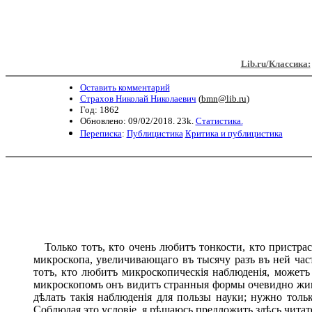
Lib.ru/Классика:
Оставить комментарий
Страхов Николай Николаевич
(
bmn@lib.ru
)
Год: 1862
Обновлено: 09/02/2018. 23k.
Статистика.
Переписка
:
Публицистика
Критика и публицистика
Только тотъ, кто очень любитъ тонкости, кто пристрас
микроскопа, увеличивающаго въ тысячу разъ въ ней час
тотъ, кто любитъ микроскопическія наблюденія, можетъ
микроскопомъ онъ видитъ странныя формы очевидно живых
дѣлать такія наблюденія для пользы науки; нужно тол
Соблюдая это условіе, я рѣшаюсь предложить здѣсь чита