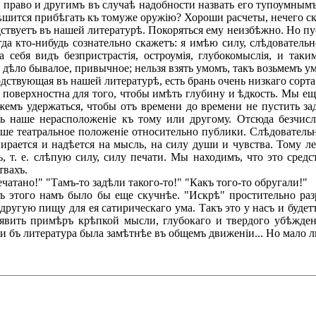
 право и другимъ въ случаѣ надобности назвать его тупоумным
рѣшится прибѣгать къ томуже оружію? Хороши расчеты, нечего ск
твуетъ въ нашей литературѣ. Покоряться ему неизбѣжно. Но пу
да кто-нибудь сознательно скажетъ: я имѣю силу, слѣдовательн
себя видъ безпристрастія, остроумія, глубокомыслія, и таки
 дѣло бывалое, привычное; нельзя взять умомъ, такъ возьмемъ у
одствующая въ нашей литературѣ, есть брань очень низкаго сорта
верхностна для того, чтобы имѣть глубину и ѣдкость. Мы еще
мъ удержаться, чтобы отъ времени до времени не пустить зад
ать наше нерасположеніе къ тому или другому. Отсюда безчи
аше театральное положеніе относительно публики. Слѣдовательн
опирается и надѣется на мысль, на силу души и чувства. Тому
 т. е. слѣпую силу, силу печати. Мы находимъ, что это средс
твахъ.
тано!" "Тамъ-то задѣли такого-то!" "Какъ того-то обругали!"
этого намъ было бы еще скучнѣе. "Искрѣ" простительно разра
другую пищу для ея сатирическаго ума. Такъ это у насъ и будетъ
явить примѣръ крѣпкой мысли, глубокаго и твердого убѣжден
и бъ литература была замѣтнѣе въ общемъ движеніи... Но мало л