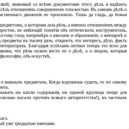
якій, знакомый со всѣми документами этого дѣла, я надѣюсь
о всѣхъ отношеніяхъ совершенною плоскостью. Въ самомъ дѣлѣ-о
мственнаго движенія не произошло. Тишь да гладь, да божья
предметомъ, о которомъ шла рѣчь, а именно отношеніемъ между
простои, не имѣющій понятія объ оптическихъ инструментахъ,
ростому глазу, напримѣръ о школахъ и образованіи, о женщинѣ и
ь предметы въ тысячу разъ, откроетъ, что интересъ, дѣло, фактъ
литераторахъ. Благодаря успѣхамъ оптики теперь это ясно для
аковы, что рѣчь нужно вести не о дѣлѣ, а о лицахъ, которыя
 философіи, объ искуствѣ,
о важныхъ предметахъ. Когда вздумаешь судить, то по самому
рить.
выжать ни капли содержанія, ни единой крупицы пищи для
сколько писали противъ всякаго авторитетства!), въ частныхъ
каго.
ный уже тридцатью именами.