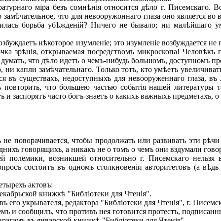
урнаго міра безъ сомнѣнія относится дѣло г. Писемскаго. Вс
о замѣчательное, что для невооружоннаго глаза оно является в
вилась борьба убѣжденій? Ничего не бывало; ни малѣйшаго у
буждаетъ нѣкоторое изумленіе; это изумленіе возбуждается не 
чка зрѣнія, открываемая посредствомъ микроскопа! Человѣкъ 
тъ думать, что дѣло идетъ о чемъ-нибудь большомъ, доступномъ п
го, ни капли замѣчательнаго. Только тотъ, кто умѣетъ увеличиват
я въ существахъ, недоступныхъ для невооруженнаго глаза, въ 
ъ повторить, что большею частью событія нашей литературы т
ъ и заспорятъ часто богъ-знаетъ о какихъ важныхъ предметахъ, о
е поворачивается, чтобы продолжать или развивать эти рѣчи 
нихъ говорящихъ, а никакъ не о томъ о чемъ они вздумали гово
 полемики, возникшей относительно г. Писемскаго нельзя 
просъ состоитъ въ одномъ столкновеніи авторитетовъ (а вѣдь 
етырехъ актовъ:
кабрьской книжкѣ "Библіотеки для Чтенія".
 его укрывателя, редактора "Библіотеки для Чтенія", г. Писемс
мъ и сообщилъ, что противъ нея готовится протестъ, подписан
рагамъ въ январской книжкѣ "Библіотеки для Чтенія".