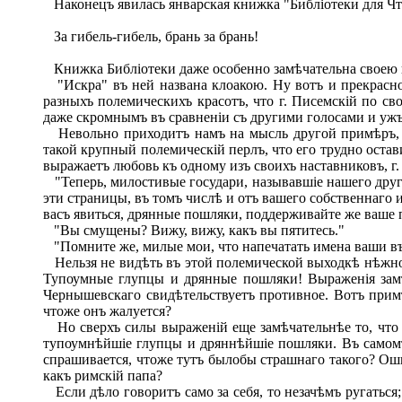
Наконецъ явилась январская книжка "Библіотеки для Чте
За гибель-гибель, брань за брань!
Книжка Библіотеки даже особенно замѣчательна своею 
"Искра" въ ней названа клоакою. Ну вотъ и прекрасно
разныхъ полемическихъ красотъ, что г. Писемскій по с
даже скромнымъ въ сравненіи съ другими голосами и ужъ
Невольно приходитъ намъ на мысль другой примѣръ, к
такой крупный полемическій перлъ, что его трудно остав
выражаетъ любовь къ одному изъ своихъ наставниковъ, г
"Теперь, милостивые государи, называвшіе нашего друга
эти страницы, въ томъ числѣ и отъ вашего собственнаго 
васъ явиться, дрянные пошляки, поддерживайте же ваше 
"Вы смущены? Вижу, вижу, какъ вы пятитесь."
"Помните же, милые мои, что напечатать имена ваши въ 
Нельзя не видѣть въ этой полемической выходкѣ нѣжной 
Тупоумные глупцы и дрянные пошляки! Выраженія зам
Чернышевскаго свидѣтельствуетъ противное. Вотъ прим
чтоже онъ жалуется?
Но сверхъ силы выраженій еще замѣчательнѣе то, что г
тупоумнѣйшіе глупцы и дряннѣйшіе пошляки. Въ самомъ 
спрашивается, чтоже тутъ былобы страшнаго такого? Ош
какъ римскій папа?
Если дѣло говоритъ само за себя, то незачѣмъ ругаться;