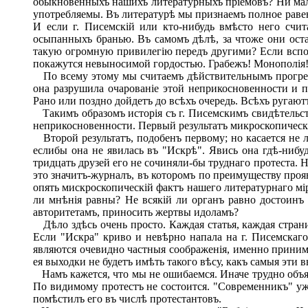
обыкновенныхъ нашихъ литературныхъ пріемовъ? Ни мало
употребляемы. Въ литературѣ мы признаемъ полное равенс
И если г. Писемскій или кто-нибудь вмѣсто него счи
осыпанныхъ бранью. Въ самомъ дѣлѣ, за чтоже они ост
такую огромную привилегію передъ другими? Если вспом
покажутся невыносимой гордостью. Грабежъ! Монополія!
По всему этому мы считаемъ дѣйствительнымъ прогресо
она разрушила очарованіе этой неприкосновенности и 
Рано или поздно дойдетъ до всѣхъ очередь. Всѣхъ ругаютъ
Такимъ образомъ исторія съ г. Писемскимъ свидѣтельств
неприкосновенности. Первый результатъ микроскопическ
Второй результатъ, подобенъ первому; но касается не ли
еслибы она не явилась въ "Искрѣ". Явись она гдѣ-нибуд
тридцать друзей его не сочиняли-бы труднаго протеста. 
это значитъ-журналъ, въ которомъ по преимуществу прояв
опять мискроскопическій фактъ нашего литературнаго мір
ли мнѣнія равны? Не всякій ли органъ равно достоинъ 
авторитетамъ, приносить жертвы идоламъ?
Дѣло здѣсь очень просто. Каждая статья, каждая страниц
Если "Искра" криво и невѣрно напала на г. Писемскаго
являются очевидно частныя соображенія, именно принимае
ея выходки не будетъ имѣть такого вѣсу, какъ самыя эти 
Намъ кажется, что мы не ошибаемся. Иначе трудно объяс
По видимому протестъ не состоится. "Современникъ" уже
помѣстилъ его въ числѣ протестантовъ.