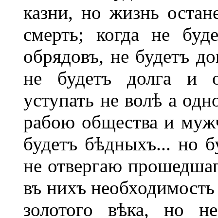
казни, но жизнь остане
смерть; когда не бу
обрядовъ, не будетъ до
не будетъ долга и о
уступать не волѣ а одн
рабою общества и мужч
будетъ бѣдныхъ... но б
не отвергаю прошедшаго
въ нихъ необходимость 
золотого вѣка, но не