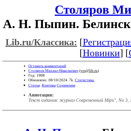
Столяров Ми
А. Н. Пыпин. Белинск
[
Регистраци
Lib.ru/Классика:
[
Новинки
] [
Оставить комментарий
Столяров Михаил Николаевич
(
yes@lib.ru
)
Год: 1908
Обновлено: 08/10/2024. 7k.
Статистика.
Статья
:
Критика
Сочинения
Аннотация:
Текст издания: журнал Современный Міръ", No 3, 