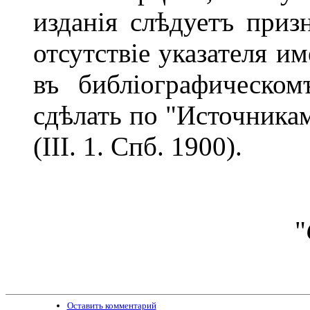
изданія слѣдуетъ приз
отсутствіе указателя и
въ библіографическо
сдѣлать по "Источникам
(III. 1. Спб. 1900).
"
Оставить комментарий