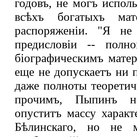
годовъ, не могъ испол
всѣхъ богатыхъ мат
распоряженіи. "Я не
предисловіи -- полн
біографическимъ матері
еще не допускаетъ ни 
даже полноты теоретич
прочимъ, Пыпинъ н
опуститъ массу харак
Бѣлинскаго, но не 