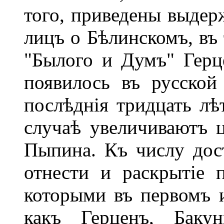
того, приведены выдер
лицъ о Бѣлинскомъ, въ 
"Былого и Думъ" Герце
появилось въ русской
послѣднія тридцать лѣ
случаѣ увеличиваютъ ц
Пыпина. Къ числу дост
отнести и раскрытіе 
которыми въ первомъ и
какъ Герценъ, Бакун