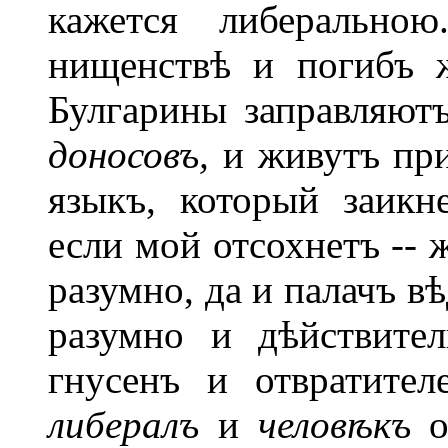
кажется либерально
нищенствѣ и погибъ 
Булгарины заправляют
доносовъ,
и живутъ при
языкъ, который заикне
если мой отсохнетъ -- ж
разумно, да и палачъ вѣ
разумно и дѣйствите
гнусенъ и отвратите
либералъ
и
челов
ѣ
къ
од