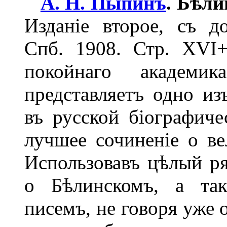
А. Н. Пыпинъ
. Бѣли
Изданіе второе, съ д
Спб. 1908. Стр. XVI
покойнаго академ
представляетъ одно и
въ русской біографиче
лучшее сочиненіе о в
Использовавъ цѣлый р
о Бѣлинскомъ, а так
писемъ, не говоря уже 