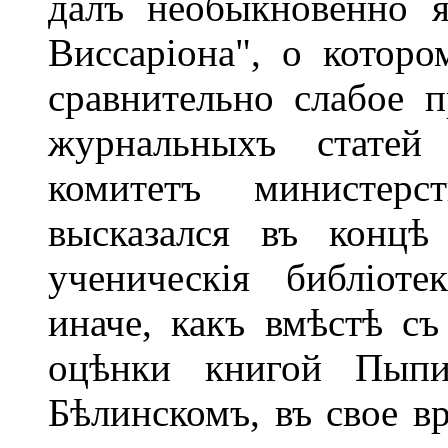
далъ необыкновенно я
Виссаріона", о котор
сравнительно слабое п
журнальныхъ статей
комитетъ министерс
высказался въ концѣ
ученическія библіот
иначе, какъ вмѣстѣ с
оцѣнки книгой Пыпи
Бѣлинскомъ, въ свое в