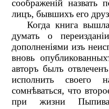
соображеній назвать
лицъ, бывшихъ его друз
Когда книга вышла 
думать о переиздані
дополненіями изъ неис
вновь опубликованных
авторъ былъ отвлечен
исполнить своего 
сомнѣваться, что второ
при жизни Пыпива