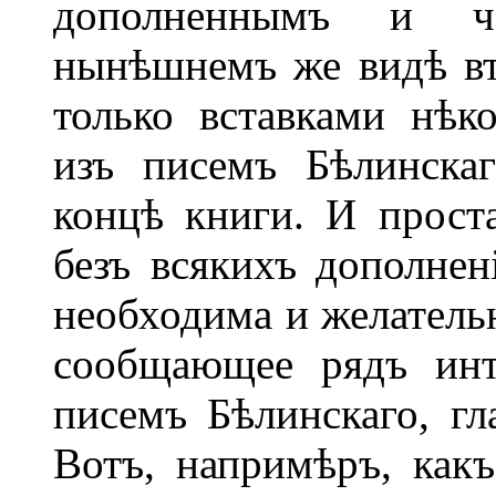
дополненнымъ и ч
нынѣшнемъ же видѣ вт
только вставками нѣ
изъ писемъ Бѣлинска
концѣ книги. И прост
безъ всякихъ дополнен
необходима и желательн
сообщающее рядъ инт
писемъ Бѣлинскаго, гл
Вотъ, напримѣръ, какъ