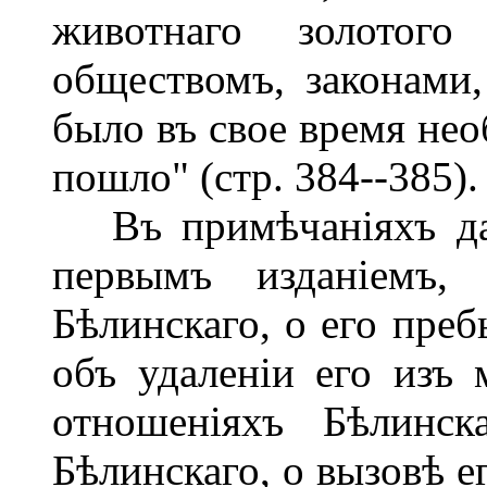
животнаго золотого
обществомъ, законами,
было въ свое время нео
пошло" (стр. 384--385).
Въ примѣчаніяхъ даю
первымъ изданіемъ,
Бѣлинскаго, о его преб
объ удаленіи его изъ 
отношеніяхъ Бѣлинс
Бѣлинскаго, о вызовѣ ег