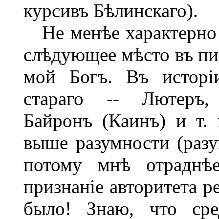
курсивъ Бѣлинскаго).
Не менѣе характерно д
слѣдующее мѣсто въ пис
мой Богъ. Въ исторі
стараго -- Лютеръ, 
Байронъ (Каинъ) и т. 
выше разумности (разу
потому мнѣ отраднѣе
признаніе авторитета р
было! Знаю, что сре