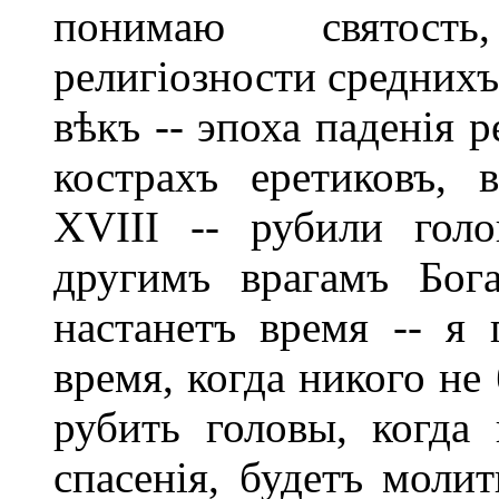
понимаю святость
религіозности среднихъ
вѣкъ -- эпоха паденія р
кострахъ еретиковъ, 
XVIII -- рубили гол
другимъ врагамъ Бог
настанетъ время -- я 
время, когда никого не
рубить головы, когда
спасенія, будетъ молит