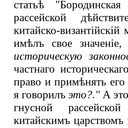
статьѣ "Бородинска
рассейской дѣйствит
китайско-византійскій
имѣлъ свое значеніе,
историческую законно
частнаго историческаг
право и примѣнять его
я говорилъ
это?."
А эт
гнусной рассейской
китайскимъ царствомъ 