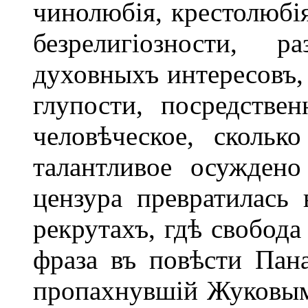
чинолюбія, крестолюбія
безрелигіозности, р
духовныхъ интересовъ,
глупости, посредствен
человѣческое, скольк
талантливое осуждено 
цензура превратилась
рекрутахъ, гдѣ свобода
фраза въ повѣсти Пана
пропахнувшій Жуковымъ