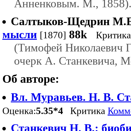
Анненковым. М., 1858)
Салтыков-Щедрин М.Е
мысли
88k
[1870]
Критика
(Тимофей Николаевич Г
очерк А. Станкевича, Мо
Об авторе:
Вл. Муравьев. Н. В. С
Оценка:
5.35*4
Критика
Комме
Станкевич Н. В.: биоб