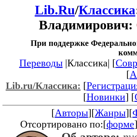
Lib.Ru
/
Классика
Владимирович:
При поддержке Федеральног
ком
Переводы
|Классика| [
Совр
[
A
[
Регистраци
Lib.ru/Классика:
[
Новинки
] [
[
Авторы
][
Жанры
][
Отсортировано по:[
форме
Об авторе:
рус