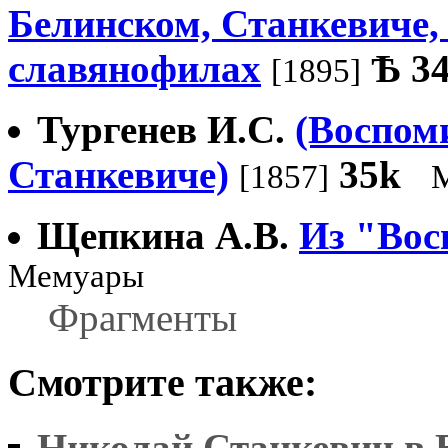
Белинском, Станкевиче, 
славянофилах
Ѣ
3
[1895]
Тургенев И.С.
(Воспоми
Станкевиче)
35k
[1857]
Щепкина А.В.
Из "Вос
Мемуары
Фрагменты
Смотрите также:
Николай Станкевич в 