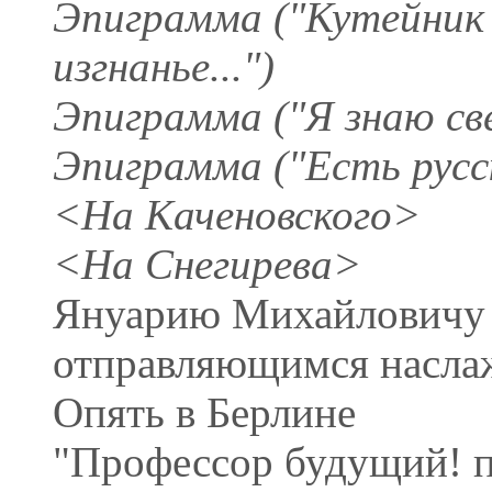
Эпиграмма ("Кутейник 
изгнанье...")
Эпиграмма ("Я знаю све
Эпиграмма ("Есть русск
<На Каченовского>
<На Снегирева>
Януарию Михайловичу 
отправляющимся насла
Опять в Берлине
"Профессор будущий! п