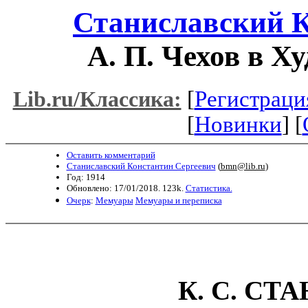
Станиславский К
А. П. Чехов в Х
[
Регистраци
Lib.ru/Классика:
[
Новинки
] [
Оставить комментарий
Станиславский Константин Сергеевич
(
bmn@lib.ru
)
Год: 1914
Обновлено: 17/01/2018. 123k.
Статистика.
Очерк
:
Мемуары
Мемуары и переписка
К. С. С