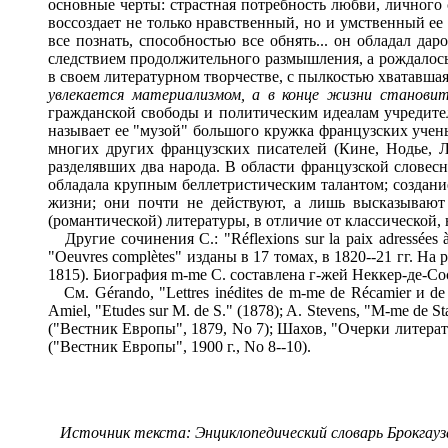
все познать, способностью все обнять... он обладал д
следствием продолжительного размышления, а рождалось 
в своем литературном творчестве, с пылкостью хватавшая
увлекается материализмом, а в конце жизни становит
гражданской свободы и политическим идеалам учредител
называет ее "музой" большого кружка французских учены
многих других французских писателей (Кине, Нодье, Л
разделявших два народа. В области французской словес
обладала крупным беллетристическим талантом; создание
жизни; они почти не действуют, а лишь высказывают 
(романтической) литературы, в отличие от классической,
Другие сочинения С.: "Réflexions sur la paix adressées à M.
"Oeuvres complètes" изданы в 17 томах, в 1820--21 гг. Н
1815). Биография m-me С. составлена г-жей Неккер-де-Соссюр 
См. Gérando, "Lettres inédites de m-me de Récamier и de m-
Amiel, "Etudes sur M. de S." (1878); A. Stevens, "M-me de 
("Вестник Европы", 1879, No 7); Шахов, "Очерки литера
("Вестник Европы", 1900 г., No 8--10).
Источник текста:
Энциклопедический словарь Брокгауза