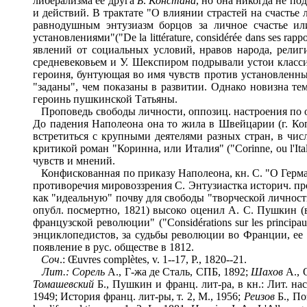
либерализма ее друга
Б
.
Констана
, но она никогда не по
и действий. В трактате "О влиянии страстей на счастье люд
равнодушным энтузиазм борцов за личное счастье ил
установлениями"("De la littérature, considérée dans ses ra
явлений от социальных условий, нравов народа, религ
средневековьем и У. Шекспиром подрывали устои классиц
героиня, бунтующая во имя чувств против установленны
"заданы", чем показаны в развитии. Однако новизна те
героинь пушкинской Татьяны.
Проповедь свободы личности, оппозиц. настроения по о
До падения Наполеона она то жила в Швейцарии (г. Ко
встретиться с крупными деятелями разных стран, в чис
критикой роман "Коринна, или Италия" ("Corinne, ou l'Ital
чувств и мнений.
Конфискованная по приказу Наполеона, кн. С. "О Германи
противоречия мировоззрения С. Энтузиастка историч. пр
как "идеальную" почву для свободы "творческой личности"
опубл. посмертно, 1821) высоко оценил А. С. Пушкин (
французской революции" ("Considérations sur les principa
энциклопедистов, за судьбы революции во Франции, ее
появление в рус. обществе в 1812.
Соч
.: Œuvres complètes, v. 1--17, P., 1820--21.
Лит.:
Сорель
А., Г-жа де Сталь, СПБ, 1892;
Шахов
А., 
Томашевский
Б., Пушкин и франц. лит-ра, в кн.: Лит. насл
1949; История франц. лит-ры, т. 2, М., 1956;
Реизов
Б., По