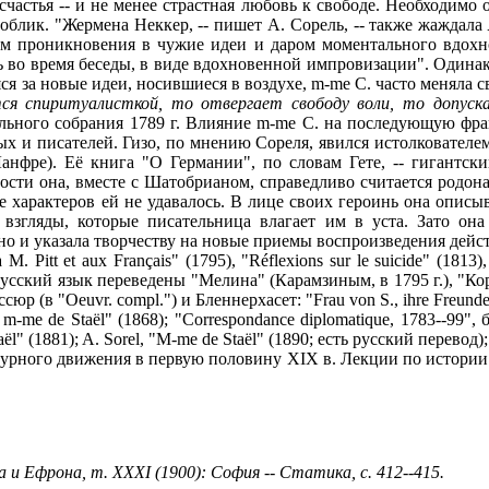
аром проникновения в чужие идеи и даром моментального вдох
во время беседы, в виде вдохновенной импровизации". Одинако
ся за новые идеи, носившиеся в воздухе, m-me С. часто меняла 
ся спиритуалисткой, то отвергает свободу воли, то допуска
ьного собрания 1789 г. Влияние m-me С. на последующую фран
х и писателей. Гизо, по мнению Сореля, явился истолкователем
анфре). Её книга "О Германии", по словам Гете, -- гигантск
ности она, вместе с Шатобрианом, справедливо считается родо
 характеров ей не удавалось. В лице своих героинь она описыв
взгляды, которые писательница влагает им в уста. Зато она
 но и указала творчеству на новые приемы воспроизведения дей
 Pitt et aux Français" (1795), "Réflexions sur le suicide" (1813), 
а русский язык переведены "Мелина" (Карамзиным, в 1795 г.), "Ко
(в "Oeuvr. compl.") и Бленнерхасет: "Frau von S., ihre Freunde und
me de Staël" (1868); "Correspondance diplomatique, 1783--99", бар
Staël" (1881); A. Sorel, "M-me de Staël" (1890; есть русский пере
турного движения в первую половину XIX в. Лекции по истории 
 и Ефрона, т. XXXI (1900): София -- Статика, с. 412--415.