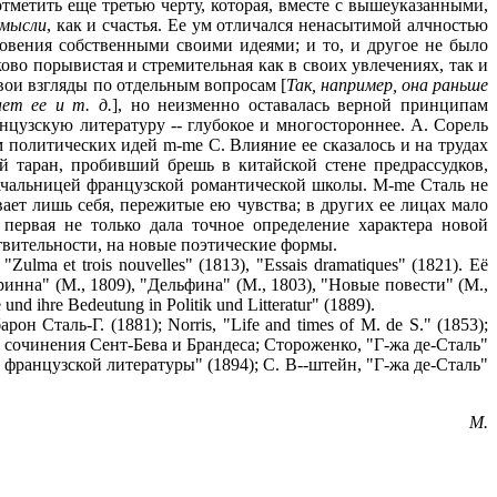
мысли
, как и счастья. Ее ум отличался ненасытимой алчностью
новения собственными своими идеями; и то, и другое не было
во порывистая и стремительная как в своих увлечениях, так и
свои взгляды по отдельным вопросам [
Так, например, она раньше
ет ее и т. д.
], но неизменно оставалась верной принципам
цузскую литературу -- глубокое и многостороннее. А. Сорель
 политических идей m-me С. Влияние ее сказалось и на трудах
ий таран, пробивший брешь в китайской стене предрассудков,
начальницей французской романтической школы. M-me Сталь не
ает лишь себя, пережитые ею чувства; в других ее лицах мало
 первая не только дала точное определение характера новой
ствительности, на новые поэтические формы.
"Zulma et trois nouvelles" (1813), "Essais dramatiques" (1821). Её
ринна" (М., 1809), "Дельфина" (М., 1803), "Новые повести" (М.,
 ihre Bedeutung in Politik und Litteratur" (1889).
он Сталь-Г. (1881); Norris, "Life and times of M. de S." (1853);
вод); сочинения Сент-Бева и Брандеса; Стороженко, "Г-жа де-Сталь"
французской литературы" (1894); С. В--штейн, "Г-жа де-Сталь"
М.