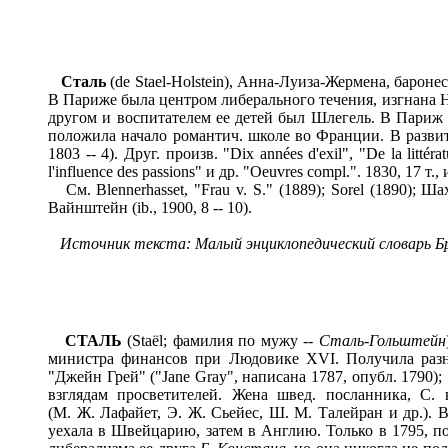
Сталь
(de Stael-Holstein), Анна-Луиза-Жермена, бароне
В Париже была центром либерального течения, изгнана Н
другом и воспитателем ее детей был Шлегель. В Париж 
положила начало романтич. школе во Франции. В развитии
1803 -- 4). Друг. произв. "Dix années d'exil", "De la littérat
l'influence des passions" и др. "Oeuvres compl.". 1830, 17
См. Blennerhasset, "Frau v. S." (1889); Sorel (1890); 
Вайнштейн (ib., 1900, 8 -- 10).
Источник текста: Малый энциклопедический словарь Брок
СТАЛЬ
(Staël; фамилия по мужу --
Сталь-Гольштейн
министра финансов при Людовике XVI. Получила разно
"Джейн Грей" ("Jane Gray", написана 1787, опубл. 1790); "П
взглядам просветителей. Жена швед. посланника, С.
(М. Ж. Лафайет, Э. Ж. Сьейес, Ш. М. Талейран и др.).
уехала в Швейцарию, затем в Англию. Только в 1795, п