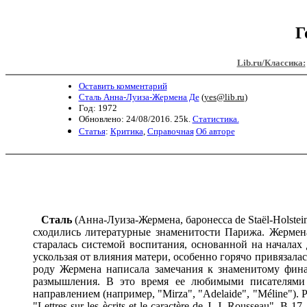
Г
Lib.ru/Классика:
Оставить комментарий
Сталь Анна-Луиза-Жермена Де
(
yes@lib.ru
)
Год: 1972
Обновлено: 24/08/2016. 25k.
Статистика.
Статья
:
Критика
,
Справочная
Об авторе
Сталь
(Анна-Луиза-Жермена, баронесса de Staël-Holstei
сходились литературные знаменитости Парижа. Жермена с 11 лет постоянно присутствовала на этих вечерах и жадно прислушивалась к разговорам гостей. Напрасно строгая мать старалась системой воспитания, основанной на началах долга, сдерживать и дисциплинировать свою живую и впечатлительную дочь. Богато одаренная и экзальтированная девочка, ускользая от влияния матери, особенно горячо привязалась к отцу, по целым часам беседовавшему о самых разнообразных вопросах со своей нежно любимой дочерью. Пятнадцати лет от роду Жермена написала замечания к знаменитому финансовому "Отчету" своего отца и сделала извлечения из "Духа законов" Монтескье, присоединив к ним свои собственные размышления. В это время ее любимыми писателями были Ричардсон и Руссо. Влияние Ричардсона сказалось в первых ее произведениях, отличающихся сентиментальным направлением (например, "Mirza", "Adelaide", "Méline"). Руссо привлекал ее своим культом природы и своей системой воспитания. Позже (1788) она посвящает ему восторженный очерк: "Lettres sur les ècrits et le caractère de J. J. Rousseau". В 17 лет сердце Жермены испытывает первую любовь, но в угоду матери ей приходится подавить свое чувство. Следы внутренней борьбы можно открыть в ее комедии: "Sophie ou les sentiments secrets" (1786), в которой яркими красками описываются томления безнадежного чувства. M-me Неккер искала для своей дочери блестящей партии; выбор ее остановился на шведском посланнике в Париже, бароне де С. Гольштейн. В устройстве этого брака, о котором велись переговоры в течение 6 лет, принимали участие дворы французский и шведский. Уступая советам своего отца, 20-летняя Жермена решилась отдать руку барону де С., но в этом браке не нашла счастья, о котором мечтала. Барон де С. не мог возбудить в Жермене никаких симпатий: это был малообразованный светский человек и вдвое старше жены, привлекавшей его главным образом своим богатым приданым. Когда вспыхнула революция и Неккер вынужден был бежать из Франции, m-me де С. сначала оставалась в Париже. В это время ее салон, заменивший салон m-me Неккер, успел сделаться самым блестящим в Париже. Мемуары современников полны рассказов о том неизгладимом впечатлении, которое в этом периоде своей жизни производила молодая женщина. Ее блестящий ум, красноречие и энтузиазм делали ее царицей избранного парижского общества. Когда начались революционные волнения, она, пользуясь своим влиянием, спасала многих от гильотины, сама часто рискуя жизнью. Сентябрьские убийства заставили ее бежать из Парижа. На дороге она была остановлена и приведена в ратушу, где лишь заступничество Манюэля спасло ее от разъяренной черни. Покинув затем Париж, она нашла убежище в Англии. Среди других французских эмигрантов здесь находился и бывший военный министр граф Луи де Нарбонн, с которым у нее началось сближение еще в Париже. Это была ее первая, нашедшая взаимность, страсть, влияние которой отразилось в написанной ею в то время книге: "De l'influence des passions sur le bonheur des individus et des nations" (изд. позже, в 1796 г.). Задавшись целью, под влиянием пережитого ею террора, доказать пагубное дейс