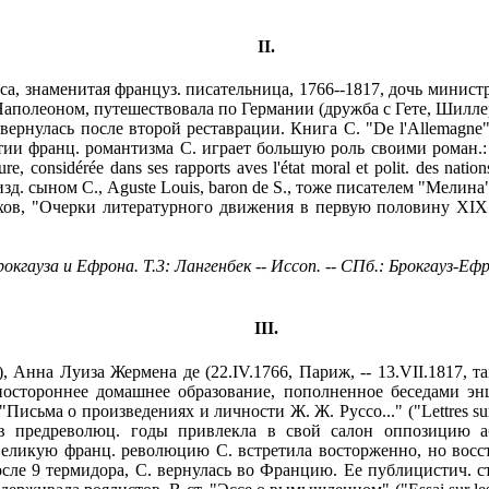
II
.
сса, знаменитая француз. писательница, 1766--1817, дочь минист
аполеоном, путешествовала по Германии (дружба с Гете, Шиллер
вернулась после второй реставрации. Книга С. "De l'Allemagn
 франц. романтизма С. играет большую роль своими роман.: "Co
ure, considérée dans ses rapports aves l'état moral et polit. des nati
 т., изд. сыном С., Aguste Louis, baron de S., тоже писателем "Мел
Шахов, "Очерки литературного движения в первую половину XIX 
гауза и Ефрона. Т.3: Лангенбек -- Иссоп. -- СПб.: Брокгауз-Ефр
III
.
), Анна Луиза Жермена де (22.IV.1766, Париж, -- 13.VII.1817, т
стороннее домашнее образование, пополненное беседами энци
исьма о произведениях и личности Ж. Ж. Руссо..." ("Lettres sur le
 в предреволюц. годы привлекла в свой салон оппозицию а
 Великую франц. революцию С. встретила восторженно, но восс
осле 9 термидора, С. вернулась во Францию. Ее публицистич. 