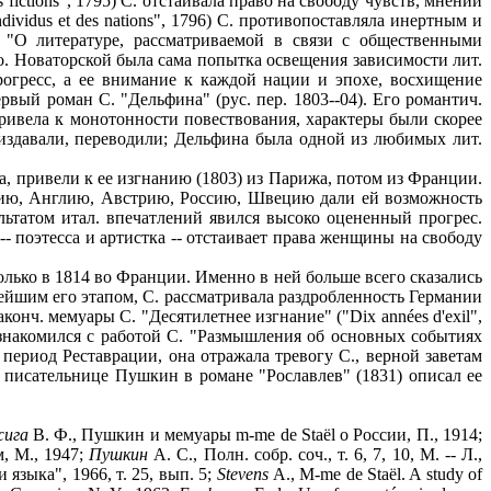
 fictions", 1795) С. отстаивала право на свободу чувств, мнений
ndividus et des nations", 1796) С. противопоставляла инертным и
 "О литературе, рассматриваемой в связи с общественными
 велико. Новаторской была сама попытка освещения зависимости лит.
рогресс, а ее внимание к каждой нации и эпохе, восхищение
вый роман С. "Дельфина" (рус. пер. 1803--04). Его романтич.
ривела к монотонности повествования, характеры были скорее
 издавали, переводили; Дельфина была одной из любимых лит.
, привели к ее изгнанию (1803) из Парижа, потом из Франции.
алию, Англию, Австрию, Россию, Швецию дали ей возможность
ультатом итал. впечатлений явился высоко оцененный прогрес.
я -- поэтесса и артистка -- отстаивает права женщины на свободу
олько в 1814 во Франции. Именно в ней больше всего сказались
ейшим его этапом, С. рассматривала раздробленность Германии
онч. мемуары С. "Десятилетнее изгнание" ("Dix années d'exil",
ознакомился с работой С. "Размышления об основных событиях
я в период Реставрации, она отражала тревогу С., верной заветам
писательнице Пушкин в романе "Рославлев" (1831) описал ее
ига
В. Ф., Пушкин и мемуары m-me de Staël о России, П., 1914;
, М., 1947;
Пушкин
А. С., Полн. собр. соч., т. 6, 7, 10, М. -- Л.,
языка", 1966, т. 25, вып. 5;
Stevens
A., M-me de Staël. A study of