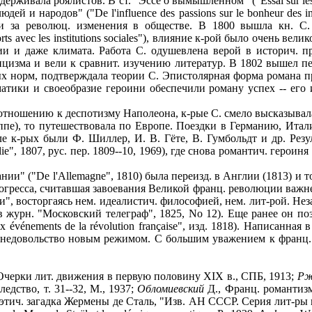
ддерживала роялистов. В ст. "Эссе о вымышленном" ("Essai sur les
ей и народов" ("De l'influence des passions sur le bonheur des i
и за революц. изменения в обществе. В 1800 вышла кн. С.
pports avec les institutions sociales"), влияние к-рой было очень
ии и даже климата. Работа С. одушевлена верой в историч. п
изма и вели к сравнит. изучению литератур. В 1802 вышел пер
х норм, подтверждала теории С. Эпистолярная форма романа п
матики и своеобразие героини обеспечили роману успех -- его
тношению к деспотизму Наполеона, к-рые С. смело высказывала
ппе), то путешествовала по Европе. Поездки в Германию, Ит
ле к-рых были Ф. Шиллер, И. В. Гёте, В. Гумбольдт и др. Рез
ie", 1807, рус. пер. 1809--10, 1969), где снова романтич. героин
и" ("De l'Allemagne", 1810) была переизд. в Англии (1813) и т
огресса, считавшая завоевания Великой франц. революции важн
, восторгаясь нем. идеалистич. философией, нем. лит-рой. Незак
в журн. "Московский телеграф", 1825, No 12). Еще ранее он п
ux événements de la révolution française", изд. 1818). Написанна
 недовольство новым режимом. С большим уважением к франц. 
Очерки лит. движения в первую половину XIX в., СПБ, 1913;
Рж
едство, т. 31--32, М., 1937;
Обломиевский
Д., Франц. романтизм
этич. загадка Жермены де Сталь, "Изв. АН СССР. Серия лит-ры и 