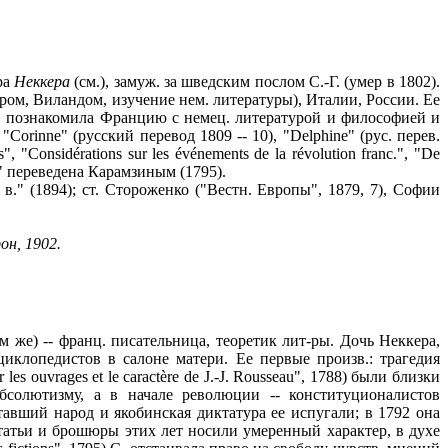
ра
Неккера
(см.), замуж. за шведским послом С.-Г. (умер в 1802).
ом, Виландом, изучение нем. литературы), Италии, России. Ее
e" познакомила Францию с немец. литературой и философией и
rinne" (русский перевод 1809 -- 10), "Delphine" (рус. перев.
ons", "Considérations sur les événements de la révolution franc.", "De
ина" переведена Карамзиным (1795).
в." (1894); ст. Стороженко ("Вестн. Европы", 1879, 7), Софии
он, 1902.
ам же) -- франц. писательница, теоретик лит-ры. Дочь Неккера,
клопедистов в салоне матери. Ее первые произв.: трагедия
s ouvrages et le caractère de J.-J. Rousseau", 1788) были близки
бсолютизму, а в начале революции -- конституционалистов
тавший народ и якобинская диктатура ее испугали; в 1792 она
статьи и брошюры этих лет носили умеренный характер, в духе