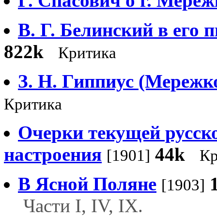
Г. Спасович о г. Мере
В. Г. Белинский в его 
822k
Критика
З. H. Гиппиус (Мережк
Критика
Очерки текущей русск
настроения
44k
[1901]
Кр
В Ясной Поляне
[1903]
Части I, IV, IX.