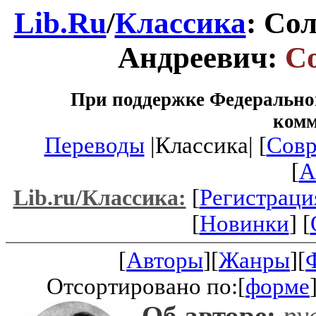
Lib.Ru
/
Классика
: Со
Андреевич:
С
При поддержке Федеральног
ком
Переводы
|Классика| [
Совр
[
A
[
Регистраци
Lib.ru/Классика:
[
Новинки
] [
[
Авторы
][
Жанры
][
Отсортировано по:[
форме
Об авторе:
ру