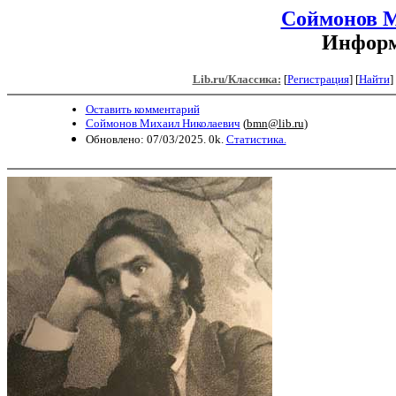
Соймонов 
Информ
Lib.ru/Классика:
[
Регистрация
]
[
Найти
] 
Оставить комментарий
Соймонов Михаил Николаевич
(
bmn@lib.ru
)
Обновлено: 07/03/2025. 0k.
Статистика.