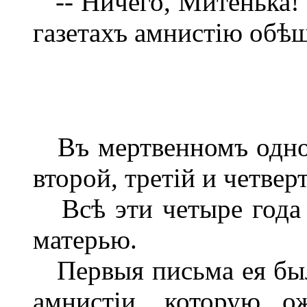
-- Ничего, Митенька! Д
газетахъ амнистію обѣщ
Въ мертвенномъ одноо
второй, третій и четвер
Всѣ эти четыре года 
матерью.
Первыя письма ея был
амнистіи, которую о