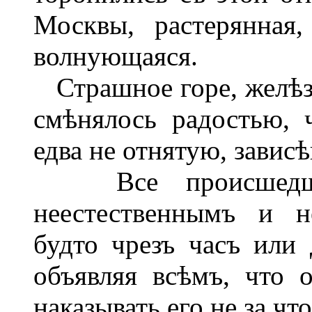
Москвы, растерянная
волнующаяся.
Страшное горе, желѣз
смѣнялось радостью, 
едва не отнятую, завис
Все происшедшее
неестественнымъ и н
будто чрезъ часъ или 
объявляя всѣмъ, что 
наказывать его не за что