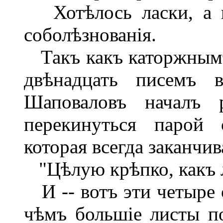
Хотѣлось ласки, а н
соболѣзнованія.
Такъ какъ каторжнымъ
двѣнадцать писемъ в
Шаповаловъ началъ 
перекинуться парой 
которая всегда заканчи
"Цѣлую крѣпко, какъ 
И -- вотъ эти четыре с
чѣмъ большіе листы по