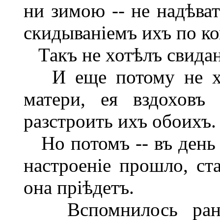
ни зимою -- не надѣва
скидываніемъ ихъ по ко
Такъ не хотѣлъ свидан
И еще потому не хот
матери, ея вздоховъ
разстроить ихъ обоихъ.
Но потомъ -- въ день о
настроеніе прошло, ст
она пріѣдетъ.
Вспомнилось ранне