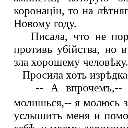
коронаціи, то на лѣтня
Новому году.
Писала, что не пори
противъ убійства, но 
зла хорошему человѣку
Просила хоть изрѣдка 
-- А впрочемъ,-- до
молишься,--
я молюсь з
услышитъ меня и помо