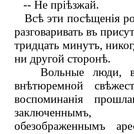
-- Не пріѣзжай.
Всѣ эти посѣщенія ро
разговаривать въ прису
тридцать минутъ, никог
ни другой сторонѣ.
Вольные люди, вно
внѣтюремной свѣжес
воспоминанія прошла
заключеннымъ,
обезображеннымъ аре