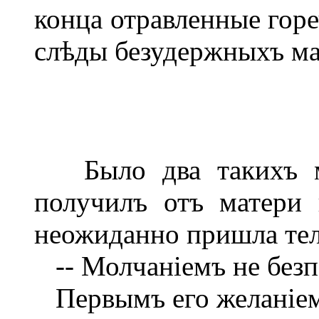
конца отравленные горе
слѣды безудержныхъ ма
Было два такихъ мѣ
получилъ отъ матери
неожиданно пришла те
-- Молчаніемъ не безпо
Первымъ его желаніем