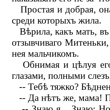
Простая и добрая, она
среди которыхъ жила.
Вѣрила, какъ мать, въ 
отзывчиваго Митеньки, 
нея мальчикомъ.
Обнимая и цѣлуя его,
глазами, полными слезъ
-- Тебѣ тяжко? Бѣднень
-- Да нѣтъ же, мама! П
-- Знаю я... Знаю: Но