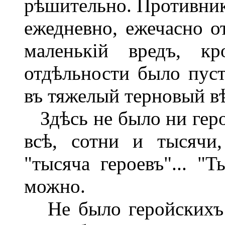
рѣшительно. Противник
ежедневно, ежечасно о
маленькій вредъ, к
отдѣльности было пуст
въ тяжелый терновый в
Здѣсь не было ни герой
всѣ, сотни и тысячи,
"тысяча героевъ"... "Т
можно.
Не было геройскихъ с