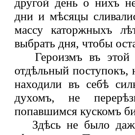
другой день о нихъ н
дни и мѣсяцы сливали
массу каторжныхъ лѣ
выбрать дня, чтобы ост
Героизмъ въ этой ж
отдѣльный поступокъ, н
находили въ себѣ си
духомъ, не перерѣ
попавшимся кускомъ бит
Здѣсь не было даже 