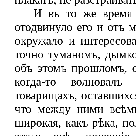
И въ то же время он
отодвинуло его и отъ м
окружало и интересова
точно туманомъ, дымко
объ этомъ прошломъ, о
когда-то волновалъ
товарищахъ, оставшихся
что между ними всѣми
широкая, какъ рѣка, по