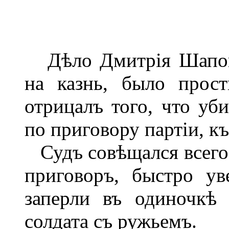
Дѣло Дмитрія Шаповал
на казнь, было прос
отрицалъ того, что уб
по приговору партіи, к
Судъ совѣщался всего 
приговоръ, быстро ув
заперли въ одиночкѣ
солдата съ ружьемъ.