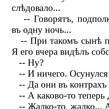
слѣдовало...
-- Говорятъ, подпол
въ одну ночь...
-- При такомъ сынѣ п
Я его вчера видѣлъ соб
-- Ну?
-- И ничего. Осунулся
-- Да они въ контрахъ 
-- А каково-то теперь 
-- Жалко-то, жалко... А