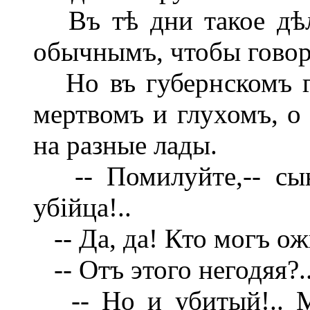
Въ тѣ дни такое дѣл
обычнымъ, чтобы говор
Но въ губернскомъ го
мертвомъ и глухомъ, о
на разные лады.
-- Помилуйте,-- сын
убійца!..
-- Да, да! Кто могъ ож
-- Отъ этого негодяя?..
-- Но и убитый!.. М