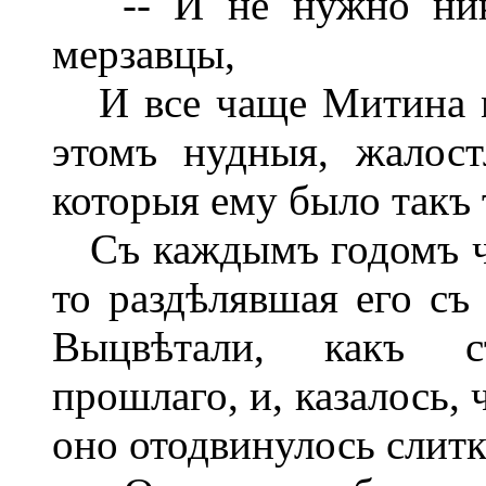
-- И не нужно никак
мерзавцы,
И все чаще Митина ма
этомъ нудныя, жалос
которыя ему было такъ 
Съ каждымъ годомъ чер
то раздѣлявшая его съ
Выцвѣтали, какъ с
прошлаго, и, казалось, 
оно отодвинулось слитк