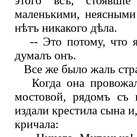
этого всѣ, стоявшіе
маленькими, неясными
нѣтъ никакого дѣла.
-- Это потому, что я 
думалъ онъ.
Все же было жаль стра
Когда она провожала
мостовой, рядомъ съ п
издали крестила сына и,
кричала: