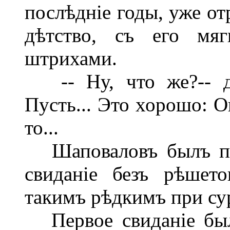
послѣдніе годы, уже от
дѣтство, съ его мя
штрихами.
-- Ну, что же?-- ду
Пусть... Это хорошо: О
то...
Шаповаловъ былъ пор
свиданіе безъ рѣшет
такимъ рѣдкимъ при су
Первое свиданіе было