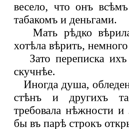
весело, что онъ всѣмъ
табакомъ и деньгами.
Мать рѣдко вѣрила е
хотѣла вѣрить, немного
Зато переписка ихъ 
скучнѣе.
Иногда душа, обледен
стѣнъ и другихъ та
требовала нѣжности и 
бы въ парѣ строкъ откр