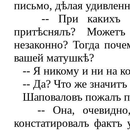
письмо, дѣлая удивленн
-- При какихъ это
притѣснялъ? Можетъ
незаконно? Тогда поче
вашей матушкѣ?
-- Я никому и ни на ко
-- Да? Что же значитъ
Шаповаловъ пожалъ п
-- Она, очевидно, 
констатировалъ фактъ у