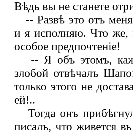
Вѣдь вы не станете отр
-- Развѣ это отъ меня
и я исполняю. Что же, 
особое предпочтеніе!
-- Я объ этомъ, каже
злобой отвѣчалъ Шапов
только этого не достав
ей!..
Тогда онъ прибѣгнул
писалъ, что живется въ