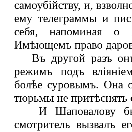
самоубійству, и, взвол
ему телеграммы и пис
себя, напоминая о 
Имѣющемъ право дарова
Въ другой разъ онъ 
режимъ подъ вліяніе
болѣе суровымъ. Она о
тюрьмы не притѣснять е
И Шаповалову было
смотритель вызвалъ ег