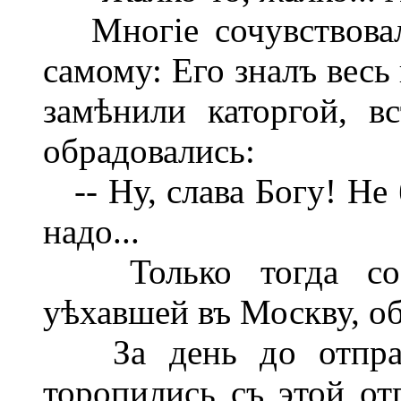
Многіе сочувствовали
самому: Его зналъ весь
замѣнили каторгой, в
обрадовались:
-- Ну, слава Богу! Не 
надо...
Только тогда сооб
уѣхавшей въ Москву, об
За день до отправк
торопились съ этой от