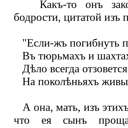
Какъ-то онъ закон
бодрости, цитатой изъ 
"Если-жъ погибнуть п
Въ тюрьмахъ и шахтах
Дѣло всегда отзовется
На поколѣньяхъ живых
А она, мать, изъ этихъ
что ея сынъ проща