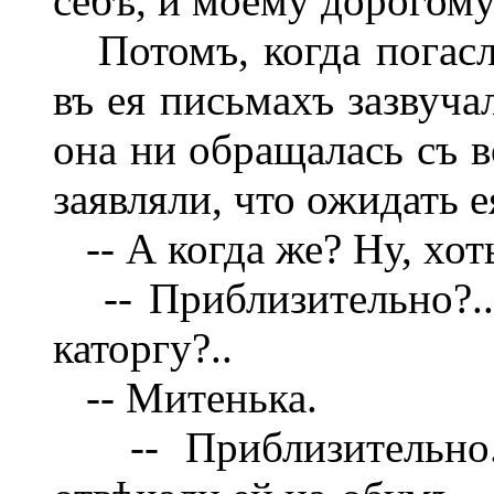
себѣ, и моему дорогому
Потомъ, когда погасла
въ ея письмахъ зазвуча
она ни обращалась съ в
заявляли, что ожидать е
-- А когда же? Ну, хот
-- Приблизительно?..
каторгу?..
-- Митенька.
-- Приблизительно...