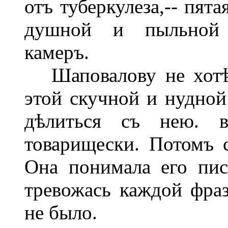
отъ туберкулеза,-- пят
душной и пыльной 
камеръ.
Шаповалову не хотѣл
этой скучной и нудной
дѣлиться съ нею. вп
товарищески. Потомъ с
Она понимала его пис
тревожась каждой фраз
не было.