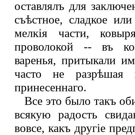
оставлялъ для заключен
съѣстное, сладкое или
мелкія части, ковыр
проволокой -- въ ко
варенья, притыкали им
часто не разрѣшая 
принесеннаго.
Все это было такъ оби
всякую радость свида
вовсе, какъ другіе пре