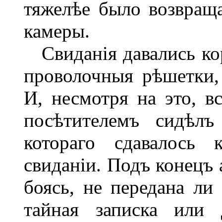
тяжелѣе было возвращ
камеры.
Свиданія давались коро
проволочныя рѣшетки, 
И, несмотря на это, в
посѣтителемъ сидѣлъ
котораго сдавалось 
свиданіи. Подъ конецъ 
боясь, не передана ли
тайная записка или 