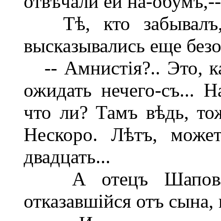
отвѣчали ей на-обумъ,-- 
Тѣ, кто забывалъ, 
высказывались еще безо
-- Амнистія?.. Это, ка
ожидать нечего-съ... 
что ли? Тамъ вѣдь, то
Нескоро. Лѣтъ, может
двадцать...
А отецъ Шаповалов
отказавшійся отъ сына,