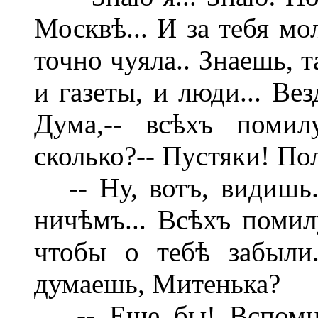
Москвѣ... И за тебя мо
точно чуяла.. Знаешь, 
и газеты, и люди... Ве
Дума,-- всѣхъ помил
сколько?-- Пустяки! Пол
-- Ну, вотъ, видишь.
ничѣмъ... Всѣхъ помил
чтобы о тебѣ забыли
думаешь, Митенька?
-- Еще бы! Вспомня