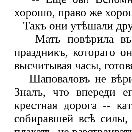
хорошо, право же хорош
Такъ они утѣшали дру
Мать повѣрила въ ч
праздникъ, котораго он
высчитывая часы, готовя
Шаповаловъ не вѣрил
Зналъ, что впереди е
крестная дорога -- ка
собиравшей всѣ силы,
плакатъ, не разстраивать