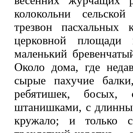
весенних журчащих р
колокольни сельской
трезвон пасхальных 
церковной площади 
маленький бревенчаты
Около дома, где неда
сырые пахучие балки
ребятишек, босых,
штанишками, с длинны
кружало; и только 