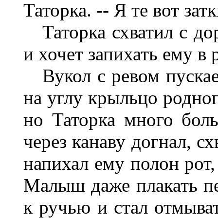
Таторка. -- Я те вот зат
Таторка схватил с дор
и хочет запихать ему в р
Вукол с ревом пускаетс
на углу крыльцо родног
но Таторка много боль
через канаву догнал, сх
напихал ему полон рот,
Малыш даже плакать пе
к ручью и стал отмыва