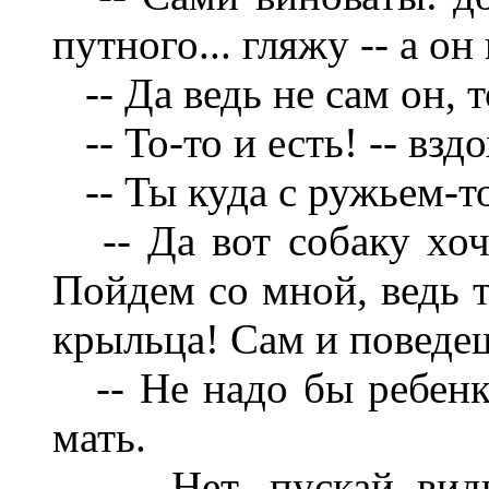
путного... гляжу -- а он
-- Да ведь не сам он, т
-- То-то и есть! -- взд
-- Ты куда с ружьем-т
-- Да вот собаку хоч
Пойдем со мной, ведь т
крыльца! Сам и поведе
-- Не надо бы ребенку 
мать.
-- Нет, пускай видит