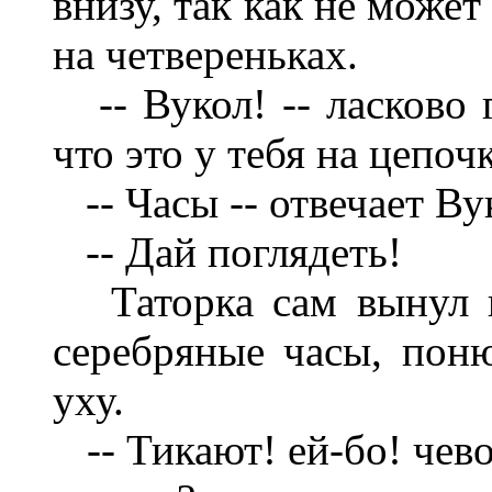
внизу, так как не может
на четвереньках.
-- Вукол! -- ласково г
что это у тебя на цепоч
-- Часы -- отвечает Ву
-- Дай поглядеть!
Таторка сам вынул и
серебряные часы, поню
уху.
-- Тикают! ей-бо! чево