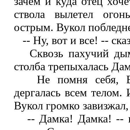
зачем и куда отец хоче
ствола вылетел огон
острым. Вукол побледне
-- Ну, вот и все! -- ска
Сквозь пахучий дым 
столба трепыхалась Дам
Не помня себя, Ву
дергалась всем телом. 
Вукол громко завизжал, 
-- Дамка! Дамка! -- к