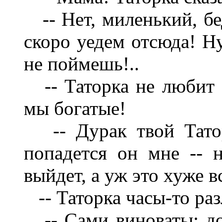
-- Нет, миленький, бе
скоро уедем отсюда! Ну
не поймешь!..
-- Таторка не любит бо
мы богатые!
-- Дурак твой Таторк
попадется он мне -- 
выйдет, а уж это хуже в
-- Таторка часы-то раз
-- Сами виноваты: дов