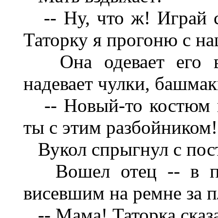
-- Ну, что ж! Играй с
Таторку я прогоню с на
Она одевает его в 
надевает чулки, башмак
-- Новый-то костюм ве
ты с этим разбойником!..
Вукол спрыгнул с пос
Вошел отец -- в пид
висевшим на ремне за п
-- Мама! Таторка сказа