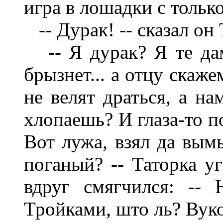
игра в лошадки с тольк
-- Дурак! -- сказал он 
-- Я дурак? Я те дам
брызнет... а отцу скаже
не велят драться, а на
хлопаешь? И глаза-то п
Вот лужа, взял да вымы
поганый? -- Таторка у
вдруг смягчился: -- 
Тройками, што ль? Вук