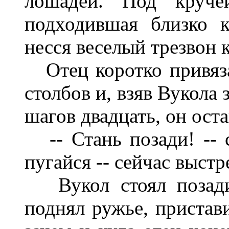
лошадей. Под кручей
подходившая близко 
несся веселый трезвон 
Отец коротко привяза
столбов и, взяв Вукола 
шагов двадцать, он ост
-- Стань позади! -- с
пугайся -- сейчас выст
Вукол стоял позади,
поднял ружье, пристави