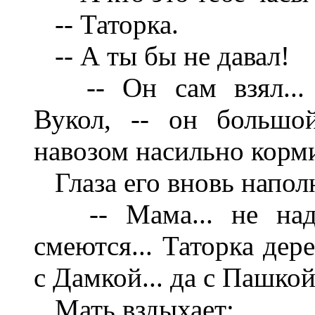
-- Таторка.
-- А ты бы не давал!
-- Он сам взял... по
Вукол, -- он большо
навозом насильно корми
Глаза его вновь напол
-- Мама... не надо
смеются... Таторка дере
с Дамкой... да с Пашкой
Мать вздыхает: