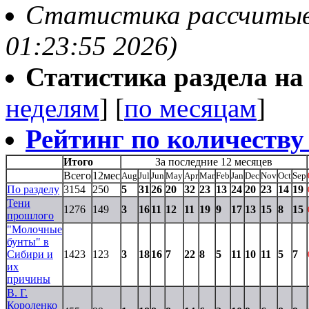
Статистика рассчитывае
01:23:55 2026)
Статистика раздела на t
неделям
] [
по месяцам
]
Рейтинг по количеству
Итого
За последние 12 месяцев
Всего
12мес
Aug
Jul
Jun
May
Apr
Mar
Feb
Jan
Dec
Nov
Oct
Sep
По разделу
3154
250
5
31
26
20
32
23
13
24
20
23
14
19
Тени
1276
149
3
16
11
12
11
19
9
17
13
15
8
15
прошлого
"Молочные
бунты" в
Сибири и
1423
123
3
18
16
7
22
8
5
11
10
11
5
7
их
причины
В. Г.
Короленко