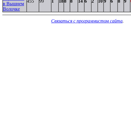
455
99
1
18
8
8
14
6
2
10
9
6
8
9
в Вышнем
Волочке
Связаться с программистом сайта
.