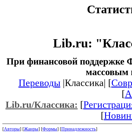
Статист
Lib.ru: "Кла
При финансовой поддержке Ф
массовым 
Переводы
|Классика| [
Совр
[
A
[
Регистраци
Lib.ru/Классика:
[
Новин
[
Авторы
] [
Жанры
] [
Формы
] [
Принадлежность
]