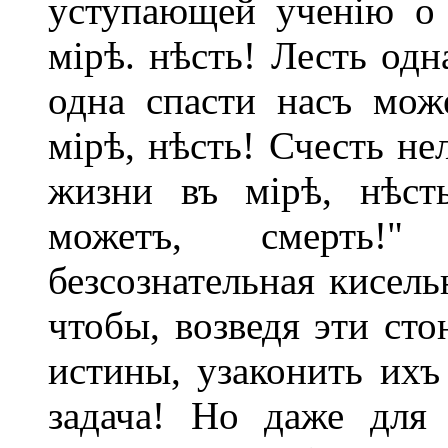
уступающей ученію о 
мірѣ. нѣсть! Лесть одн
одна спасти насъ мож
мірѣ, нѣсть! Счесть не
жизни въ мірѣ, нѣст
можетъ, смерть!"
безсознательная кисель
чтобы, возведя эти ст
истины, узаконить ихъ
задача! Но даже для 