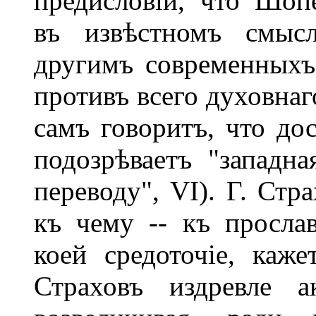
предисловіи, что Шоп
въ извѣстномъ смысл
другимъ современныхъ
противъ всего духовнаг
самъ говоритъ, что до
подозрѣваетъ "западна
переводу", VI). Г. Стр
къ чему -- къ просла
коей средоточіе, каже
Страховъ издревле а