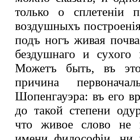
только о сплетеніи 
воздушныхъ построенія
подъ ногъ живая почв
бездушнаго и сухого 
Можетъ быть, въ это
причина первоначал
Шопенгауэра: въ его в
до такой степени оду
что живое слово не 
имени философіи, ни 