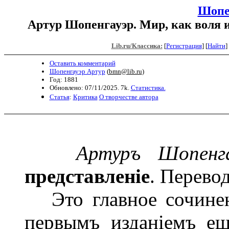
Шопе
Артур Шопенгауэр. Мир, как воля и
Lib.ru/Классика:
[
Регистрация
]
[
Найти
] 
Оставить комментарий
Шопенгауэр Артур
(
bmn@lib.ru
)
Год: 1881
Обновлено: 07/11/2025. 7k.
Статистика.
Статья
:
Критика
О творчестве автора
Артуръ Шопенга
представленіе
. Перевод
Это главное сочинен
первымъ изданіемъ ещ