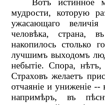
Вотъ истинное мѣс
мудрости, которую ра
ужасающаго величія
человѣка, страна, в
накопилось столько го
лучшимъ выходомъ люд
небытіе. Спора, нѣтъ,
Страховъ желаетъ прис
отчаяніе и униженіе --
напримѣръ, въ пѣсн