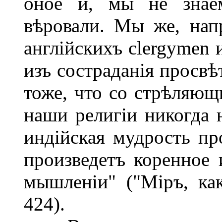
оное и, мы не знаем
вѣровали. Мы же, нап
англійскихъ clergymen 
изъ состраданія просвѣ
тоже, что со стрѣляющ
наши религіи никогда н
индійская мудрость пр
произведетъ коренное 
мышленіи" ("Міръ, как
424).