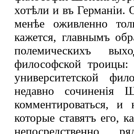
хотѣли и въ Германіи. 
менѣе оживленно тол
кажется, главнымъ обр
полемическихъ вых
философской троицы:
университетской фил
недавно сочиненія Ш
комментироваться, и
которые ставятъ его, 
непосредственно 