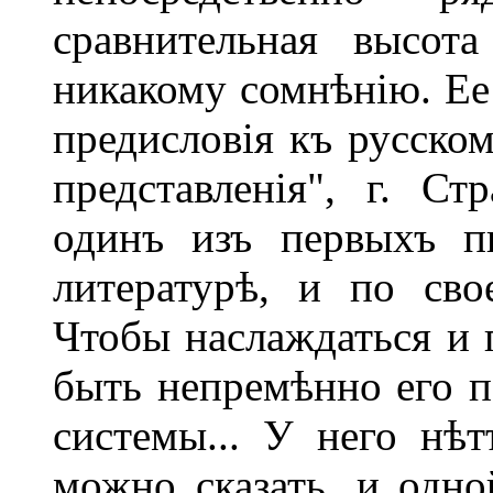
сравнительная высот
никакому сомнѣнію. Ее
предисловія къ русском
представленія", г. С
одинъ изъ первыхъ п
литературѣ, и по св
Чтобы наслаждаться и 
быть непремѣнно его п
системы... У него нѣт
можно сказать, и одн