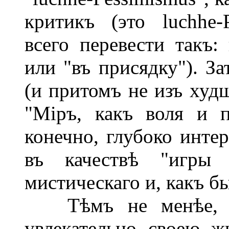
критикъ (это luchhe-
всего перевести такъ:
или "въ присядку"). За
(и притомъ не изъ худ
"Міръ, какъ воля и пр
конечно, глубоко интер
въ качествѣ "игры 
мистическаго и, какъ бы
Тѣмъ не менѣе, из
увлекательно своею ж