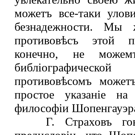
можетъ все-таки улов
безнадежности. Мы 
противовѣсъ этой п
конечно, не можем
библіографическо
противовѣсомъ может
простое указаніе на
философіи Шопенгауэр
Г. Страховъ гово