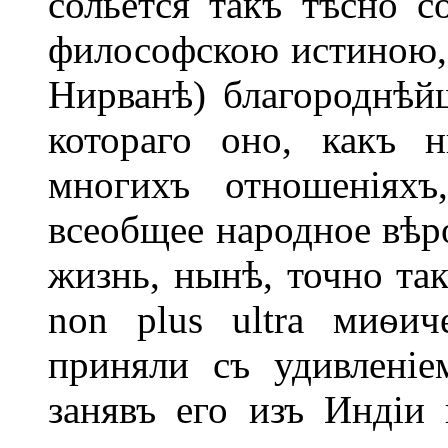
сольется такъ тѣсно 
философскою истиною, к
Нирванѣ) благороднѣй
котораго оно, какъ 
многихъ отношеніяхъ
всеобщее народное вѣро
жизнь, нынѣ, точно так
non plus ultra миѳич
приняли съ удивлені
занявъ его изъ Индіи 