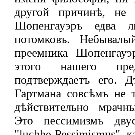
другой причинѣ, не 
Шопенгауэръ едва л
потомковъ. Небывалы
преемника Шопенгауэр
этого нашего пред
подтверждаетъ его. 
Гартмана совсѣмъ не т
дѣйствительно мрачн
Это пессимизмъ двус
"luchhe-Pessimismus", 