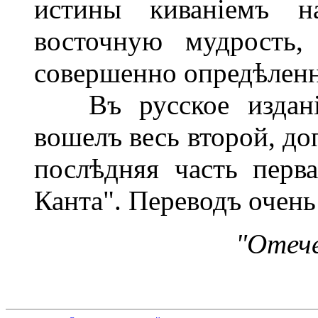
истины киваніемъ н
восточную мудрость,
совершенно опредѣлен
Въ русское изданіе
вошелъ весь второй, до
послѣдняя часть перв
Канта". Переводъ очен
"Отече