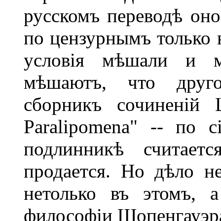
русскомъ переводѣ оно 
по цензурнымъ только 
условія мѣшали и м
мѣшаютъ, что друго
сборникъ сочиненій 
Paralipomena" -- по 
подлинникѣ считае
продается. Но дѣло н
нетолько въ этомъ, 
философіи Шопенгауэра.