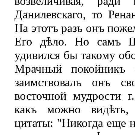
возвеличивая, ради
Данилевскаго, то Рена
На этотъ разъ онъ поже
Его дѣло. Но самъ Ш
удивился бы такому обо
Мрачный покойникъ о
заимствовалъ онъ св
восточной мудрости г
какъ можно видѣть,
цитаты: "Никогда еще н