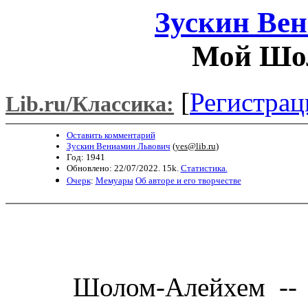
Зускин Ве
Мой Шо
[
Регистрац
Lib.ru/Классика:
Оставить комментарий
Зускин Вениамин Львович
(
yes@lib.ru
)
Год: 1941
Обновлено: 22/07/2022. 15k.
Статистика.
Очерк
:
Мемуары
Об авторе и его творчестве
Шолом-Алейхем -- пи