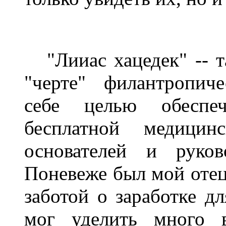
"Лииас хацедек" -- т
"черте" филантропич
себе целью обеспе
бесплатной медици
основателей и руков
Поневеже был мой отец
заботой о заработке д
мог уделить много в