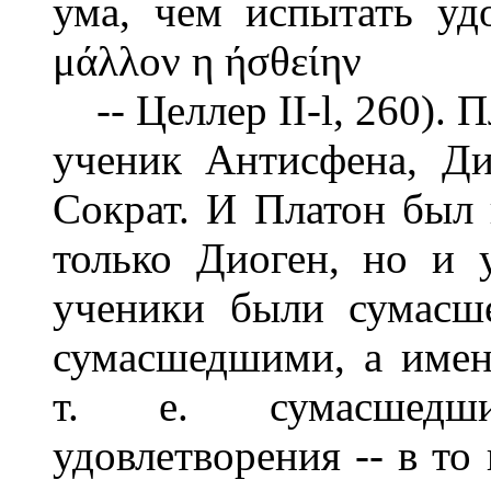
ума, чем испытать уд
μάλλον η ήσθείην
-- Целлер II-l, 260). П
ученик Антисфена, Ди
Сократ. И Платон был 
только Диоген, но и 
ученики были сумасш
сумасшедшими, а име
т. е. сумасшедши
удовлетворения -- в то 