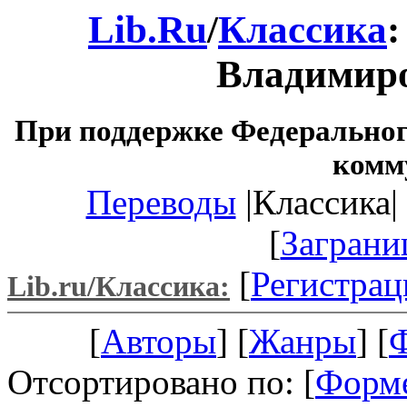
Lib.Ru
/
Классика
Владимир
При поддержке Федеральног
комм
Переводы
|Классика| 
[
Заграни
[
Регистрац
Lib.ru/Классика:
[
Авторы
] [
Жанры
] [
Отсортировано по: [
Форм