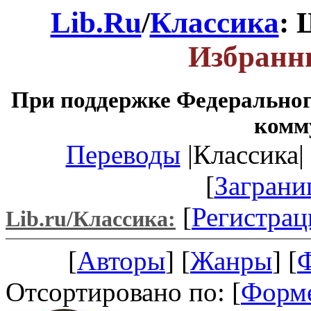
Lib.Ru
/
Классика
: 
Избранн
При поддержке Федеральног
комм
Переводы
|Классика| 
[
Заграни
[
Регистрац
Lib.ru/Классика:
[
Авторы
] [
Жанры
] [
Отсортировано по: [
Форм